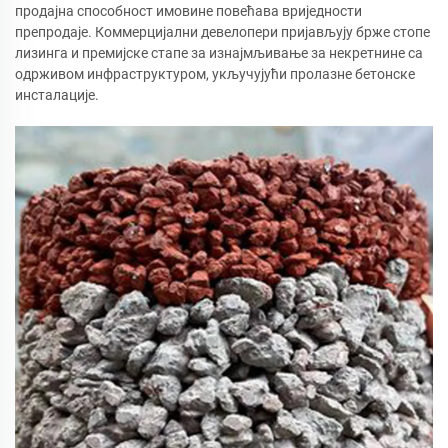
продајна способност имовине повећава вриједности
препродаје. Коммерцијални девелопери пријављују брже стопе
лизинга и премијске стапе за изнајмљивање за некретнине са
одрживом инфраструктуром, укључујући пролазне бетонске
инсталације.