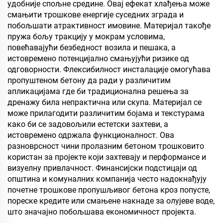
удобније спољне средине. Овај ефекат хлађења може
смањити трошкове енергије суседних зграда и
побољшати атрактивност имовине. Материјал такође
пружа бољу тракцију у мокрам условима,
повећавајући безбедност возила и пешака, а
истовремено потенцијално смањујући ризике од
одговорности. Флексибилност инсталације омогућава
пропуштеном бетону да ради у различитим
апликацијама где би традиционална решења за
дренажу била непрактична или скупа. Материјал се
може прилагодити различитим бојама и текстурама
како би се задовољили естетски захтеви, а
истовремено одржала функционалност. Ова
разноврсност чини пролазним бетоном трошковито
користан за пројекте који захтевају и перформансе и
визуелну привлачност. Финансијски подстицаји од
општина и комуналних компанија често надокнађују
почетне трошкове пропушљивог бетона кроз попусте,
пореске кредите или смањене накнаде за олујеве воде,
што значајно побољшава економичност пројекта.