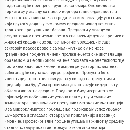
подржавајући принципе кружне економије. Ове еколошке
користи су у складу са циљем корпоративне одрживости и
могу се квалификовати за кредите за компензацију угљеника
који пружају додатну економску вредност изнад почетних
трошкова пропушљивог бетона. Предности у складу са
регулаторним прописима постају све важније док се прописи о
животној средини све оштре. Многије јурисдикције сада
захтевају праксе развоја са малим утицајем на нове
грађевинске пројекте, чинећи пролазне бетонске инсталације
обавезном, а не опционом. Ранње прихватање ове технологије
поставља власнике имовине испред регулаторних захтева,
избегавајући скупе касније ретрофикте. Пропусни бетон
инвестиција трошкова осигурава у складу са тренутним и
предвиђеним будућим прописима док показује лидерство у
области животне средине. Предности биодиверзитета се
појављују из побољшаних услова влаге у тлу и смањене
температуре површине око пропушних бетонских инсталација.
Ова микроклиматска побољшања подржавају успех урбаног
шумарства и огледала, стварајући привлачније и вредније
имовине. Професионалне процене утицаја на животну средину
стално показују позитивне резултате од инсталација