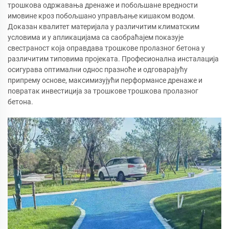
трошкова одржавања дренаже и побољшане вредности
имовине кроз побољшано управљање кишаком водом.
Доказан квалитет материјала у различитим климатским
условима и у апликацијама са саобраћајем показује
свестраност која оправдава трошкове пролазног бетона у
различитим типовима пројеката. Професионална инсталација
осигурава оптимални однос празноће и одговарајућу
припрему основе, максимизујући перформансе дренаже и
повратак инвестиција за трошкове трошкова пролазног
бетона.