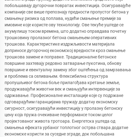
побољшавају дугорочни повратак инвестиција. Осигуравајуће
компаније све више препознају предности пропустог бетона у
смањењу ризика од поплава, нудећи смањење премије за
имовине које користе ову технологију. Ове текуће уштеде се
акумулишу током времена, што додатно оправдава почетну
трошковину пролазног бетона смањењем оперативних
трошкова. Карактеристике издржљивости материјала
доприносе дугорочној економској вредности кроз смањење
трошкова замене и поправке. Традиционалне бетонске
површине захтевају редовно затварање пукотина, обнову
површине и евентуалну замену због оштећења од замрзавања
и проблема са селивањем. Флексибилна структура
пропушљивог бетона боље прилагођава кретање земље,
продужавајући животни век и смањујући интервенције за
одржавање. Професионалне инсталације које су подржане
одговарајућим гаранцијама пружају додатну економску
сигурност, осигуравајући инвестицију у пролазну бетонску
цену која пружа очекиване перформансе током целог
пројектованог живота тротоара. Енергетска уштеда од
смањења ефеката урбаног топлотног острва ствара додатне
економске користи за суседне зграде, док побољшана