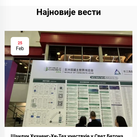
Најновије вести
25
Feb
Шандун Хуаченг-Хи-Тех учествује у Свет Бетона