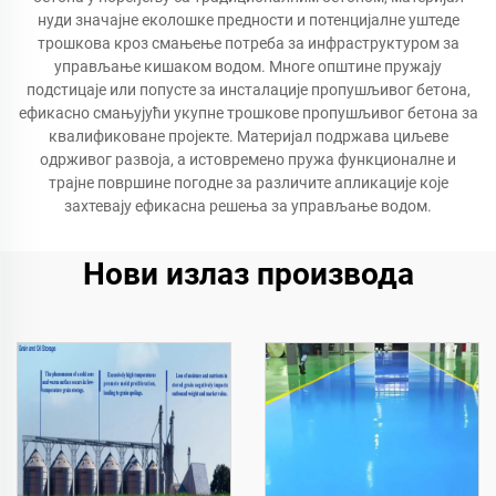
нуди значајне еколошке предности и потенцијалне уштеде
трошкова кроз смањење потреба за инфраструктуром за
управљање кишаком водом. Многе општине пружају
подстицаје или попусте за инсталације пропушљивог бетона,
ефикасно смањујући укупне трошкове пропушљивог бетона за
квалификоване пројекте. Материјал подржава циљеве
одрживог развоја, а истовремено пружа функционалне и
трајне површине погодне за различите апликације које
захтевају ефикасна решења за управљање водом.
Нови излаз производа