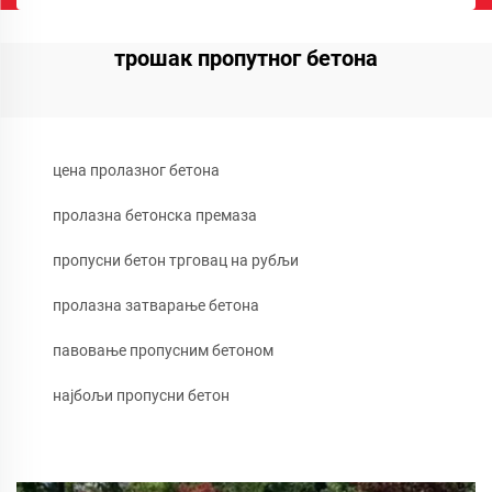
трошак пропутног бетона
цена пролазног бетона
пролазна бетонска премаза
пропусни бетон трговац на рубљи
пролазна затварање бетона
павовање пропусним бетоном
најбољи пропусни бетон