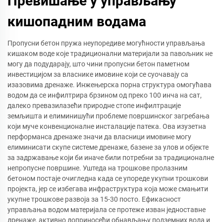
Превишање у управљању
кишопадним водама
Пропусни бетон пружа неупоредиве могућности управљања
кишаком воде које традиционални материјали за павољник не
могу да подударају, што чини пропусни бетон паметном
инвестицијом за власнике имовине који се суочавају са
изазовима дренаже. Инжењерска порна структура омогућава
водом да се инфилтрира брзином од преко 100 инча на сат,
далеко превазилазећи природне стопе инфилтрације
земљишта и елиминишући проблеме површинског загребања
који муче конвенционалне инсталације патека. Ова изузетна
перформанса дренаже значи да власници имовине могу
елиминисати скупе системе дренаже, базене за улов и објекте
за задржавање који би иначе били потребни за традиционалне
непропусне површине. Уштеда на трошкове пролазним
бетоном постаје очигледна када се упореде укупни трошкови
пројекта, јер се избегава инфраструктура која може смањити
укупне трошкове развоја за 15-30 посто. Ефикасност
управљања водом материјала се протеже изван једноставне
дренаже, активно доприносећи обнављању подземних вода и