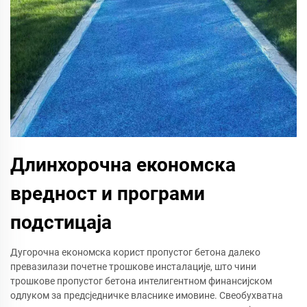
Длинхорочна економска
вредност и програми
подстицаја
Дугорочна економска корист пропустог бетона далеко
превазилази почетне трошкове инсталације, што чини
трошкове пропустог бетона интелигентном финансијском
одлуком за предсједничке власнике имовине. Свеобухватна