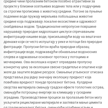
средине чини пролазним бетоном посебно атрактивни за
пројекте у близини осетљивих водених тела или у подручјима
са строгим прописима о животној средини. Погоне за пуњење
подземне воде пружају мерељива побољшања животне
средине која подржавају локалне екосистеме и одрживост
снабдевања водом. Традиционалне непропусне површине
нарушавају природне хидролошке циклусе спречавањем
инфилтрације кишеве воде, присиљавајући воду на вештачке
дренаже који се често испуштају у реке и потоци без природне
филтрације. Пропусни бетон враћа природни образац
инфилтрације воде, подржавајући обнављање водоносних
слојева и одржавање основног протока у потоцима и
мочварима. Ова еколошка корист оправдава пропусну
конкретну цену за еколошки свесне градитеље и општине које
желе да заштите водене ресурсе. Смањење угљенског отисака
представља још једну значајну еколошку предност која
повећава вредност понуде пролазног бетона. Кулдерни
својства материјала смањују градске ефекте топлотних острва,
смањујући потрошњу енергије за климацију у суседним
зградама. Производствени процеси за пролазљив бетон могу
укључити рециклиране материјале и захтевати мање цемента
од традиционалног бетона, смањујући уграђени угљен и