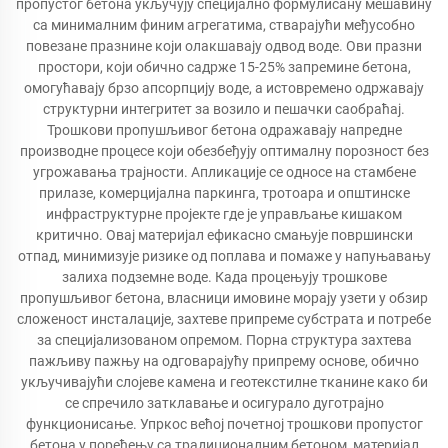
пропустог бетона укључују специјално формулисану мешавину
са минималним финим агрегатима, стварајући међусобно
повезане празнине који олакшавају одвод воде. Ови празни
простори, који обично садрже 15-25% запремине бетона,
омогућавају брзо апсорпцију воде, а истовремено одржавају
структурни интегритет за возило и пешачки саобраћај.
Трошкови пропушљивог бетона одражавају напредне
производне процесе који обезбеђују оптималну порозност без
угрожавања трајности. Апликације се односе на стамбене
прилазе, комерцијална паркинга, тротоара и општинске
инфраструктурне пројекте где је управљање кишаком
критично. Овај материјал ефикасно смањује површински
отпад, минимизује ризике од поплава и помаже у напуњавању
залиха подземне воде. Када процењују трошкове
пропушљивог бетона, власници имовине морају узети у обзир
сложеност инсталације, захтеве припреме субстрата и потребе
за специјализованом опремом. Порна структура захтева
пажљиву пажњу на одговарајућу припрему основе, обично
укључивајући слојеве камена и геотекстилне тканине како би
се спречило затклавање и осигурало дуготрајно
функционисање. Упркос већој почетној трошкови пропустог
бетона у поређењу са традиционалним бетоном, материјал