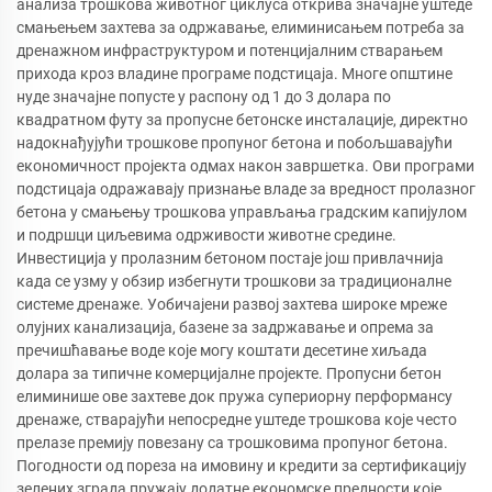
анализа трошкова животног циклуса открива значајне уштеде
смањењем захтева за одржавање, елиминисањем потреба за
дренажном инфраструктуром и потенцијалним стварањем
прихода кроз владине програме подстицаја. Многе општине
нуде значајне попусте у распону од 1 до 3 долара по
квадратном футу за пропусне бетонске инсталације, директно
надокнађујући трошкове пропуног бетона и побољшавајући
економичност пројекта одмах након завршетка. Ови програми
подстицаја одражавају признање владе за вредност пролазног
бетона у смањењу трошкова управљања градским капијулом
и подршци циљевима одрживости животне средине.
Инвестиција у пролазним бетоном постаје још привлачнија
када се узму у обзир избегнути трошкови за традиционалне
системе дренаже. Уобичајени развој захтева широке мреже
олујних канализација, базене за задржавање и опрема за
пречишћавање воде које могу коштати десетине хиљада
долара за типичне комерцијалне пројекте. Пропусни бетон
елиминише ове захтеве док пружа супериорну перформансу
дренаже, стварајући непосредне уштеде трошкова које често
прелазе премију повезану са трошковима пропуног бетона.
Погодности од пореза на имовину и кредити за сертификацију
зелених зграда пружају додатне економске предности које