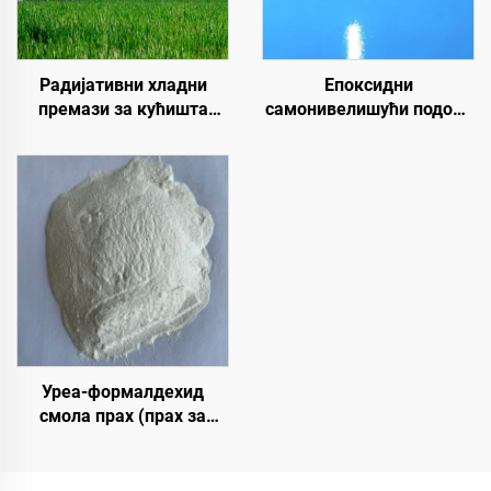
Радијативни хладни
Епоксидни
премази за кућишта
самонивелишући подови
трансформаторских
у боји | За комерцијалне,
кабинета, зграда
индустријске и луксузне
фабрике плоча од
стамбене пројекте
бојевог челика,
резервоар за
складиштење житарица,
резервоар за
складиштење уља
Уреа-формалдехид
смола прах (прах за
лепило од дрвета/прилеп
за прах) који се користи
у производњи вештачких