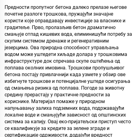
плоча, укључујући
Предности пропутног бетона далеко прелазе његове
вишеслојни фалекар,
почетне разлоге трошкова, пружајући значајне
фини дрвени панел, еко-
користи које оправдавају инвестиције за власнике и
плочу, фалеран
градитеље. Прво, пролазљив бетон драматично
партикулски плочу итд.
смањује отпад кишевих вода, елиминишући потребу за
скупим системом дренаже и регенеративним
језерцима. Ова природна способност управљања
водом може уштедети хиљаде долара у трошковима
инфраструктуре док спречава скупе оштећења од
поплава околних имовина. Трошкови пропушљивог
бетона постају привлачнији када узмете у обзир ове
избегнуте трошкове и потенцијалне уштеде осигурања
од смањења ризика од поплава. Погоде за животну
средину прерастају у практичне предности за
кориснике. Материјал помаже у природном
напуњавању залиха подземних вода, подржавајући
локалне воде и смањујући зависност од општинских
система за капију. Овај еко-пријатељски приступ често
се квалификује за кредите за зелене зграде и
сертификације одрживости, додајући вредност