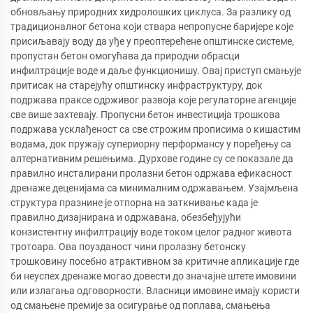
обновљању природних хидролошких циклуса. За разлику од
традиционалног бетона који ствара непропусне баријере које
присиљавају воду да уђе у преоптерећене општинске системе,
пропустан бетон омогућава да природни обрасци
инфилтрације воде и даље функционишу. Овај приступ смањује
притисак на старејућу општинску инфраструктуру, док
подржава праксе одрживог развоја које регулаторне агенције
све више захтевају. Пропусни бетон инвестиција трошкова
подржава усклађеност са све строжим прописима о кишастим
водама, док пружају супериорну перформансу у поређењу са
алтернативним решењима. Дурхове године су се показале да
правилно инсталирани пролазни бетон одржава ефикасност
дренаже деценијама са минималним одржавањем. Узајмљена
структура празнине је отпорна на заткнивање када је
правилно дизајнирана и одржавана, обезбеђујући
конзистентну инфилтрацију воде током целог радног живота
тротоара. Ова поузданост чини пролазну бетонску
трошковину посебно атрактивном за критичне апликације где
би неуспех дренаже могао довести до значајне штете имовини
или излагања одговорности. Власници имовине имају користи
од смањене премије за осигурање од поплава, смањења