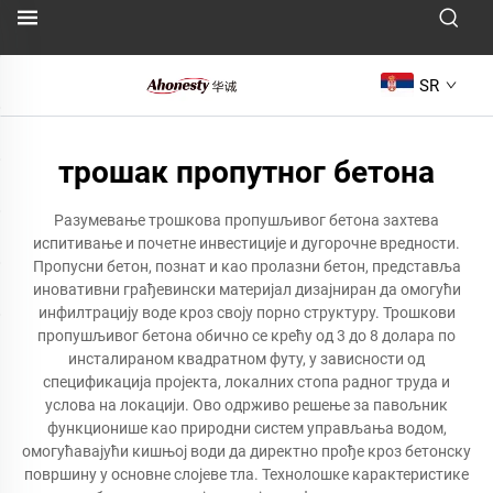
SR
трошак пропутног бетона
Разумевање трошкова пропушљивог бетона захтева
испитивање и почетне инвестиције и дугорочне вредности.
Пропусни бетон, познат и као пролазни бетон, представља
иновативни грађевински материјал дизајниран да омогући
инфилтрацију воде кроз своју порно структуру. Трошкови
пропушљивог бетона обично се крећу од 3 до 8 долара по
инсталираном квадратном футу, у зависности од
спецификација пројекта, локалних стопа радног труда и
услова на локацији. Ово одрживо решење за павољник
функционише као природни систем управљања водом,
омогућавајући кишњој води да директно прође кроз бетонску
површину у основне слојеве тла. Технолошке карактеристике