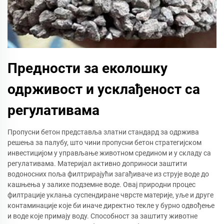
Предности за еколошку
одрживост и усклађеност са
регулативама
Пропусни бетон представља златни стандард за одржива
решења за палубу, што чини пропусни бетон стратегијском
инвестицијом у управљање животном средином и у складу са
регулативама. Материјал активно доприноси заштити
водоносних поља филтрирајући загађиваче из струје воде до
кашњења у залихе подземне воде. Овај природни процес
филтрације уклања суспендиране чврсте материје, уље и друге
контаминације које би иначе директно текле у бурно одвођење
и воде које примају воду. Способност за заштиту животне