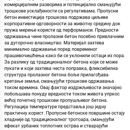
комерцијалним развојима и потенцијално смањујући
трошкове усклађености са регулативама. Пропусни
бетон инвестиција трошкова подржава циљеве
корпоративне одговорности за животну средину док
пружа мерење користи од перформанси. Предности
одржавања чине пролазни бетон посебно привлачним
за дугорочно власништво. Материјал захтева
минимално одржавање поред повременог
прашивочишћења како би се уклонили остаци из пора.
За разлику од традиционалног бетона који се може
пукати и који захтева честа поправка, флексибилна
структура пролазног бетона боље прилагођава
кретање земље, смањујући трошкове одржавања
током времена. Овај фактор издржљивости значајно
побољшава понуду вредности током живота упркос
већој почетној трошкови пропушљивог бетона.
Регулација температуре представља још једну
практичну корист. Пропусне бетонске површине остају
хладније од традиционалног тротоара, смањујући
ефекат урбаних топлотних острва и стварајући