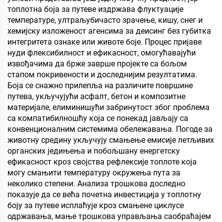
топлотна боја за путеве издржава флуктуације
температуре, ултраљубичасто зрачење, кишу, снег и
хемијску изложеност агенсима за деисинг без губитка
интегритета ознаке или животе боје. Процес пријаве
нуди флексибилност и ефикасност, омогућавајући
извођачима да брже заврше пројекте са бољом
стапом покривености и доследнијим резултатима.
Боја се снажно прилепља на различите површине
путева, укључујући асфалт, бетон и композитне
материјале, елиминишући забринутост због проблема
са компатибилношћу која се понекад јављају са
конвенционалним системима обележавања. Погоде за
животну средину укључују смањење емисије летљивих
органских једињења и побољшану енергетску
ефикасност кроз својства рефлексије топлоте која
могу смањити температуру окружења пута за
неколико степени. Анализа трошкова доследно
показује да се већа почетна инвестиција у топлотну
боју за путеве исплаћује кроз смањене циклусе
одржавања, мање трошкова управљања саобраћајем