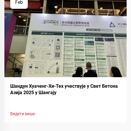
Feb
Шандун Хуаченг-Хи-Тех учествује у Свет Бетона
Азија 2025 у Шангају
Видети више