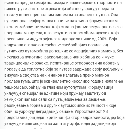
њене напредне хемије полимера и инжењерске отпорности на
вишеструке факторе стреса који обично узрокују прерано
отказ у конвенционалним системам за значење путева. Ова
супериорна перформанса почиње пажљиво формулисаним
системом базичне смоле која ствара јаке молекуларне везе са
површинама путева, што резултира чврстоћом адхезије која
превазилази индустријске стандарде за више од 200%. Боја
издржава стално оптерећење саобраћајних возила, од
путничких аутомобила до тешких комерцијалних камиона, без
искушења пукотина, раскољавања или хабања који муче
традиционалне ознаке. Испитивање отпорности на абразију
показује да топлотна боја за путеве задржава своју дебљину и
визуелна својства чак и након излагања преко милион
пролаза гума, што је еквивалентно неколико година излагања
тешком саобраћају на главним аутопутима. Формулација
укључује специјалне адитиве који пружају заштиту од
хемијског напада сали са пута, једињења за деицење,
разлијевања горива и других аутомобилских течности које
обично узрокују деградацију ознаке. Упростљивост УВ
представља још један критичан фактор издржљивости, јер боја
укључује више слојева за заштиту од фотодеградације која