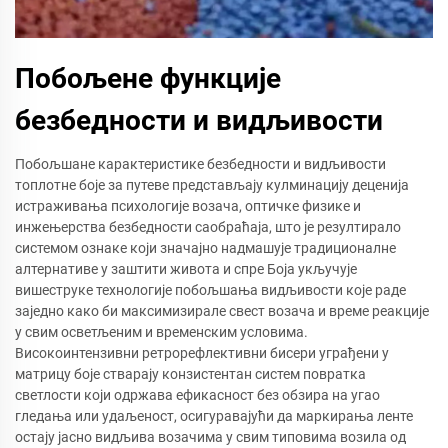
Побољене функције
безбедности и видљивости
Побољшане карактеристике безбедности и видљивости
топлотне боје за путеве представљају кулминацију деценија
истраживања психологије возача, оптичке физике и
инжењерства безбедности саобраћаја, што је резултирало
системом ознаке који значајно надмашује традиционалне
алтернативе у заштити живота и спре Боја укључује
вишеструке технологије побољшања видљивости које раде
заједно како би максимизирале свест возача и време реакције
у свим осветљеним и временским условима.
Високоинтензивни ретрорефлективни бисери уграђени у
матрицу боје стварају конзистентан систем повратка
светлости који одржава ефикасност без обзира на угао
гледања или удаљеност, осигуравајући да маркирања ленте
остају јасно видљива возачима у свим типовима возила од