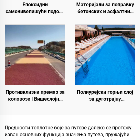
Епоксидни
Материјали за поправку
самонивелишући подови
бетонских и асфалтних
у боји | За комерцијалне,
путева | Санација
индустријске и луксузне
оштећења коловоза и
стамбене пројекте
реновирање површина
Противклизни премаз за
Полиурејски горњи слој
коловозе | Вишеслојни
за дуготрајну
заштитни премаз за
хидроизолацију, као што
унутрашње и спољашње
су базени, кровови и
коловозе
купатила
Предности топлотне боје за путеве далеко се протежу
изван основних функција значења путева, пружајући