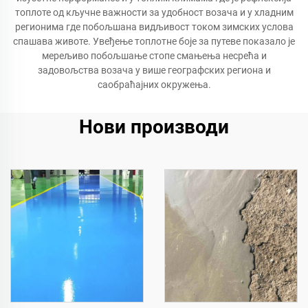
топлоте од кључне важности за удобност возача и у хладним
регионима где побољшана видљивост током зимских услова
спашава животе. Увеђење топлотне боје за путеве показало је
мерељиво побољшање стопе смањења несрећа и
задовољства возача у више географских региона и
саобраћајних окружења.
Нови производи