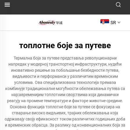
SR
топлотне боје за путеве
Термална боја за путеве представља револуционарни
напредак у модерној транспортној инфраструктури, нудећи
иновативно решење за побољшање безбедности путева,
видљивости и перформанси у различитим временским
условима. Ова специјализована технологија премаза
комбинује традиционалне могућности обележавања путева са
најсавременијим топлотним својствима која динамички
реагују на промене температуре и факторе животне средине.
Основна функција топлотне боје за путеве се фокусира на
стварање високо видљивих, трајних обележавања која
одржавају своју ефикасност током различитих годишњих доба
и временских обрасца. За разлику од конвенционалних боја за