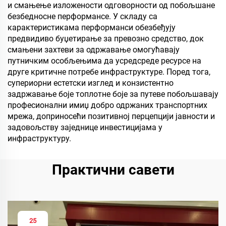
и смањење изложености одговорности од побољшане
безбедносне перформансе. У складу са
карактеристикама перформанси обезбеђују
предвидиво буџетирање за превозно средство, док
смањени захтеви за одржавање омогућавају
путничким особљењима да усредсреде ресурсе на
друге критичне потребе инфраструктуре. Поред тога,
супериорни естетски изглед и конзистентно
задржавање боје топлотне боје за путеве побољшавају
професионални имиџ добро одржаних транспортних
мрежа, доприносећи позитивној перцепцији јавности и
задовољству заједнице инвестицијама у
инфраструктуру.
Практични савети
25