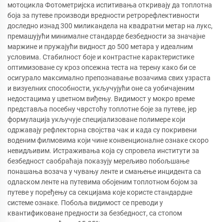
мотоцикла Фотометријска испитивања откривају да топлотна
боја за путеве производи вредности ретрорефлективности
доследно изнад 300 миликандела на квадратни метар на лукс,
премашујући минималне стандарде безбедности за значајне
маржине и пружајући видност до 500 метара у идеалним
условима. Стабилност боје и контрастне карактеристике
оптимизоване су кроз опсежна теста на терену како би се
осигурало максимално препознавање возачима свих узраста
и визуелних способности, укључујући оне са уобичајеним
недостацима у цветном виђењу. Видимост у мокро време
представља посебну чврстоћу топлотне боје за путеве, јер
формулација укључује специјализоване полимере који
одржавају рефлекторна својства чак и када су покривени
воденим филмовима који чине конвенционалне ознаке скоро
невидљивим. Истраживања која су спровела институти за
безбедност саобраћаја показују мерељиво побољшање
понашања возача у чувању ленте и смањење инцидента са
одласком ленте на путевима обојеним топлотном бојом за
путеве у поређењу са секцијама које користе стандардне
системе ознаке. Побоља видимост се преводи у
квантификоване предности за безбедност, са стопом