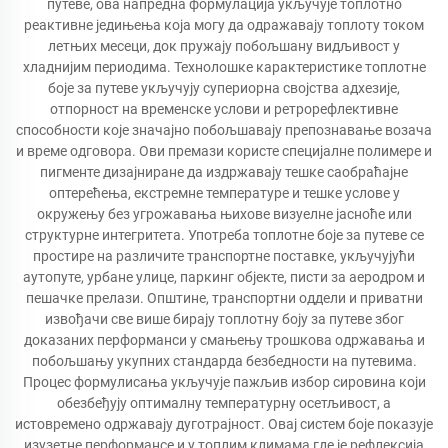
путеве, ова напредна формулација укључује топлотно
реактивне једињења која могу да одражавају топлоту током
летњих месеци, док пружају побољшану видљивост у
хладнијим периодима. Технолошке карактеристике топлотне
боје за путеве укључују супериорна својства адхезије,
отпорност на временске услови и ретрорефлективне
способности које значајно побољшавају препознавање возача
и време одговора. Ови премази користе специјалне полимере и
пигменте дизајниране да издржавају тешке саобраћајне
оптерећења, екстремне температуре и тешке услове у
окружењу без угрожавања њихове визуелне јасноће или
структурне интегритета. Употреба топлотне боје за путеве се
простире на различите транспортне поставке, укључујући
аутопуте, урбане улице, паркинг објекте, писти за аеродром и
пешачке прелази. Општине, транспортни оддели и приватни
извођачи све више бирају топлотну боју за путеве због
доказаних перформанси у смањењу трошкова одржавања и
побољшању укупних стандарда безбедности на путевима.
Процес формулисања укључује пажљив избор сировина који
обезбеђују оптималну температурну осетљивост, а
истовремено одржавају дуготрајност. Овај систем боје показује
изузетне перформансе и у топлим климама где је рефлексија