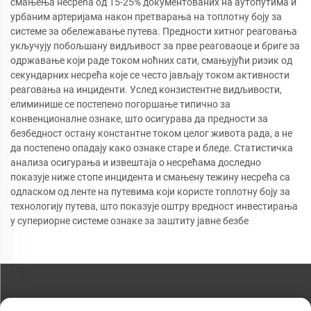
смањења несрећа од 15-25% документованих на аутопутима и
урбаним артеријама након претварања на топлотну боју за
системе за обележавање путева. Предности хитног реаговања
укључују побољшану видљивост за прве реаговаоце и бриге за
одржавање који раде током ноћних сати, смањујући ризик од
секундарних несрећа које се често јављају током активности
реаговања на инциденти. Услед конзистентне видљивости,
елиминише се постепено погоршање типично за
конвенционалне ознаке, што осигурава да предности за
безбедност остану константне током целог живота рада, а не
да постепено опадају како ознаке старе и бледе. Статистичка
анализа осигурања и извештаја о несрећама доследно
показује ниже стопе инцидента и смањену тежину несрећа са
одласком од ленте на путевима који користе топлотну боју за
технологију путева, што показује оштру вредност инвестирања
у супериорне системе ознаке за заштиту јавне безбе
КОНТАКТИРАЈТЕ НАС