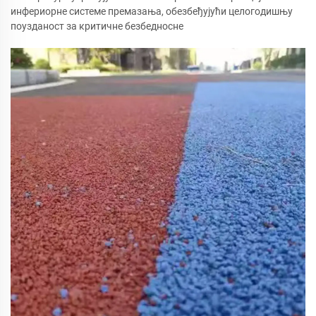
инфериорне системе премазања, обезбеђујући целогодишњу
поузданост за критичне безбедносне