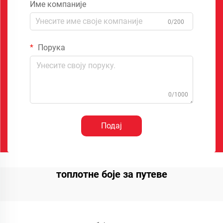
Име компаније
0/200
Порука
0/1000
Подај
топлотне боје за путеве