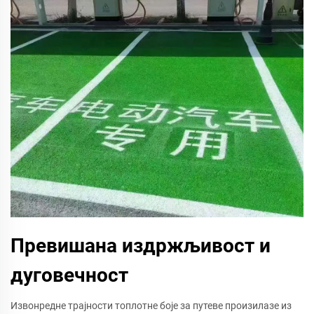
Превишана издржљивост и
дуговечност
Извонредне трајности топлотне боје за путеве произилазе из