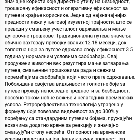
значајне користи које директно утичу на безбедност,
трошковну ефикасност и оперативну ефикасност за
путеве и крајње кориснике. Једна од најзначајнијих
предности лежи у његовој изузетној трајности, што се
преводи у смањену учесталост одржавања и мање
дугорочне трошкове. Традиционална путева значења
обично захтевају пребојку сваких 12-18 месеци, док
топлотна боја за путеве одржава своју ефикасност 3-5
година у нормалним условима саобраћаја. Овај
продужени животни век резултира мање затварања
путева, смањеним трошковима рада и свежим
поремећајима саобраћаја који често прате одржавање.
Побољшана својства видљивости топлотне боје за
путеве пружају непосредне предности за безбедност,
посебно током ноћне вожње и нелагодних временских
услова. Ретрорефлективна технологија уграђена у
формулу боје повећава видљивост за до 300% у
поређењу са стандардним путевим бојама, пружајући
возачима додатно време за реакцију и значајно
смањујући стопу несрећа. Отпорност на временске
услови представља још једну кључну предност, јер