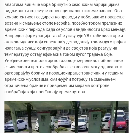
властима више не мора бринути о сезонским варијацијама
видљивости које муче конвенционалне системе ознаке. Ова
конзистентност се директно преводи у побољшано поверење
возача и смањење стопе несрећа, посебно током прелазних
временских периода када се услови видљивости брзо мењају.
Напредна формулација такође укључује УВ стабилизаторе и
антиоксидансе који спречавају деградацију током дуготрајног
излагања сунцу, осигуравајући да својства која реагују на
температуру остају ефикасна током дугог трајања боје.
Увеђење ове технологије показало је мерељиво побољшање
ефикасности проток саобраћаја, јер возачи могу одржавати
одговарајућу брзину и позиционирање траке чак и у тешким
временским условима, смањујући потребу за смањењем
ограничења брзине и привременим мерама контроле
саобраћаја која повећавају време путова