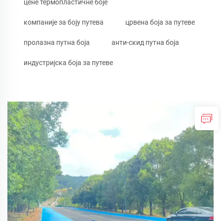
цене термопластичне боје
компаније за боју путева
црвена боја за путеве
пролазна путна боја
анти-скид путна боја
индустријска боја за путеве