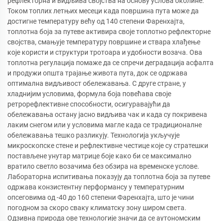
рефлекторна и видљива својства на основу услова околине.
Током топлих летњих месеци када површина пута може да
достигне температуру већу од 140 степени Фаренхајта,
топлотна боја за путеве активира своје топлотно рефлекторне
својства, смањује температуру површине и ствара хлађење
које користи и структури тротоара и удобности возача. Ова
топлотна регулација помаже да се спречи деградација асфалта
и продужи општа трајање живота пута, док се одржава
оптимална видљивост обележавања. С друге стране, у
хладнијим условима, формула боја повећава своје
ретрорефлективне способности, осигуравајући да
обележавања остану јасно видљива чак и када су покривена
лаким снегом или у условима магле када се традиционалне
обележавања тешко разликују. Технологија укључује
микроскопске стене и рефлективне честице које су стратешки
постављене унутар матрице боје како би се максимално
вратило светло возачима без обзира на временске услове.
Лабораторна испитивања показују да топлотна боја за путеве
одржава конзистентну перформансу у температурним
опсеговима од -40 до 160 степени Фаренхајта, што је чини
погодном за скоро сваку климатску зону широм света.
Одзивна природа ове технологије значи да се аутономским