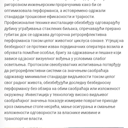
ригорозном инжењерским прорачунима како би се
оптимизовала перформанса, а истовремено одржали
стандарди трошковне ефикасности и трајности.
Професионалне технике инсталације обезбеђују одговарајућу
дубину уграђивања стаклених биљака, спречавајући прерано
губитак док се одржава дугорочна ретрорефлективна
перформанса током целог животног циклуса ознаке. Утјецај на
безбедност се протеже изван појединачних оператера возила и
обухвата помоћне особље, бригу за одржавање и пешаке који
зависе од јасног визуелног вођења у условима слабог
осветљења. Протоколи свеобухватних испитивања потврђују
да ретрорефлективни системи са значењем саобраћаја
одржавају минималне стандарде видљивости током целог
свог радног живота, обезбеђујући доследну безбедносну
перформансу без обзира на обим саобраћаја или изложеност
окружењу. Инвестиција у технологију високо видљивог
саобраћајног значења показује измериве повратне приходе
кроз смањење стопе несрећа, мање осигурања и смањење
изложености одговорности за власнике имовине и
транспортне власти.