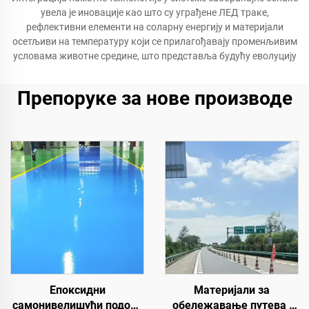
увела је иновације као што су уграђене ЛЕД траке,
рефлективни елементи на соларну енергију и материјали
осетљиви на температуру који се прилагођавају променљивим
условама животне средине, што представља будућу еволуцију
Препоруке за нове производе
Епоксидни
Материјали за
самонивелишући подови
обележавање путева |