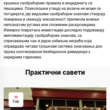
кршења саобраћајних правила и инцидената са
пешацима. Психолошки утицај на возаче не може се
потценјати, јер видљиви саобраћајни знакови стварају
поверење и смањују анксиозност приликом вожње
непознатим рутама или сложеним раскрсницама.
Измерке повратака инвестиције доследно подржавају
имплементацију саобраћајних знакова, са
спречавањем чак и једне озбиљне несреће која
оправдава читаве трошкове система знаковања док
пружа континуиране безбедносне дивиденде у
наредним годинама.
Практични савети
25
Feb