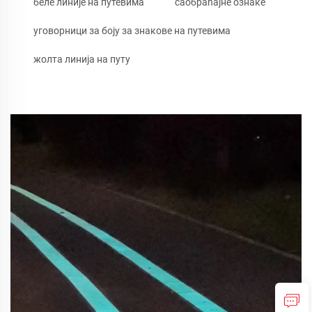
беле линије на путевима
саобраћајне ознаке
уговорници за боју за знакове на путевима
жолта линија на путу