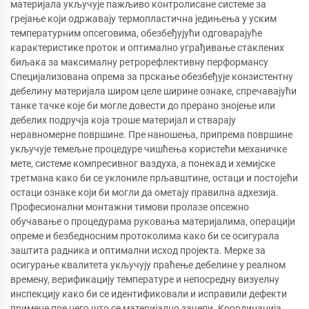
материјала укључује пажљиво контролисане системе за
грејање који одржавају термопластична једињења у уским
температурним опсеговима, обезбеђујући одговарајуће
карактеристике проток и оптимално уграђивање стаклених
биљака за максималну ретрорефлективну перформансу
Специјализована опрема за прскање обезбеђује конзистентну
дебелину материјала широм целе ширине ознаке, спречавајући
танке тачке које би могле довести до прерано знојење или
дебелих подручја која троше материјал и стварају
неравномерне површине. Пре наношења, припрема површине
укључује темељне процедуре чишћења користећи механичке
мете, системе компресивног ваздуха, а понекад и хемијске
третмана како би се уклониле прљавштине, остаци и постојећи
остаци ознаке који би могли да ометају правилна адхезија.
Професионални монтажни тимови пролазе опсежно
обучавање о процедурама руковања материјалима, операцији
опреме и безбедносним протоколима како би се осигурала
заштита радника и оптимални исход пројекта. Мерке за
осигурање квалитета укључују праћење дебелине у реалном
времену, верификацију температуре и непосредну визуелну
инспекцију како би се идентификовали и исправили дефекти
примене пре него што се материјално зачепи. Координација