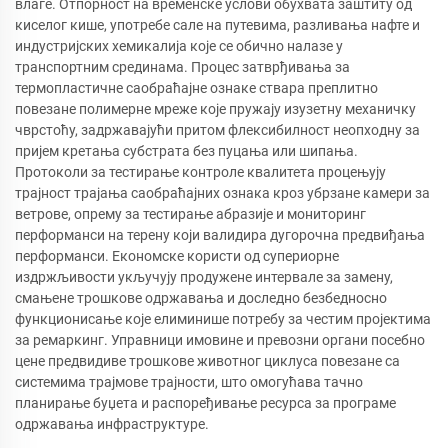
влаге. Отпорност на временске услови обухвата заштиту од
киселог кише, употребе сале на путевима, разливања нафте и
индустријских хемикалија које се обично налазе у
транспортним срединама. Процес затврђивања за
термопластичне саобраћајне ознаке ствара преплитно
повезане полимерне мреже које пружају изузетну механичку
чврстоћу, задржавајући притом флексибилност неопходну за
пријем кретања субстрата без пуцања или шипања.
Протоколи за тестирање контроле квалитета процењују
трајност трајања саобраћајних ознака кроз убрзане камери за
ветрове, опрему за тестирање абразије и мониторинг
перформанси на терену који валидира дугорочна предвиђања
перформанси. Економске користи од супериорне
издржљивости укључују продужене интервале за замену,
смањене трошкове одржавања и доследно безбедносно
функционисање које елиминише потребу за честим пројектима
за ремаркинг. Управници имовине и превозни органи посебно
цене предвидиве трошкове животног циклуса повезане са
системима трајмове трајности, што омогућава тачно
планирање буџета и распоређивање ресурса за програме
одржавања инфраструктуре.