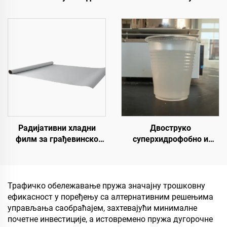
у боји | За комерцијалне,
Обележавање
индустријске и луксузне
саобраћајних линија и
стамбене пројекте
знакова за асфалтне и
бетонске коловозе
Радијативни хладни
Двоструко
филм за грађевинско
суперхидрофобно и
поље, енергетску
суперлеофобно горње
опрему, индустријско и
премаз за употребу са
специјално
радијативним хладним
складиштење,
премазима или у другим
Трафичко обележавање пружа значајну трошковну
резервоар за уље,
сценаријама који
ефикасност у поређењу са алтернативним решењима
складиште житарица,
захтевају хидрофобна и
управљања саобраћајем, захтевајући минималне
транспорт и спољне
олеофобна својства
почетне инвестиције, а истовремено пружа дугорочне