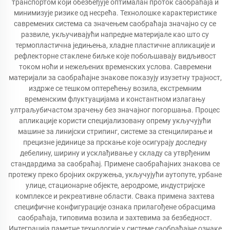
транспортом који обезбеђује оптималан проток саобраћаја и
минимизује ризике од несрећа. Технолошке карактеристике
савремених система са значењем саобраћаја значајно су се
развиле, укључивајући напредне материјале као што су
термопластична једињења, хладне пластичне апликације и
рефлекторне стаклене биљке које побољшавају видљивост
током ноћи и нежељених временских услова. Савремени
материјали за саобраћајне знакове показују изузетну трајност,
издрже се тешком оптерећењу возила, екстремним
временским флуктуацијама и константном излагању
ултраљубичастом зрачењу без значајног погоршања. Процес
апликације користи специјализовану опрему укључујући
машине за линијски стрипинг, системе за стенцилирање и
прецизне јединице за прскање које осигурају доследну
дебелину, ширину и усклађивање у складу са утврђеним
стандардима за саобраћај. Примене саобраћајних знакова се
протежу преко бројних окружења, укључујући аутопуте, урбане
улице, стационарне објекте, аеродроме, индустријске
комплексе и рекреативне области. Свака примена захтева
специфичне конфигурације ознака прилагођене обрасцима
саобраћаја, типовима возила и захтевима за безбедност.
Интеграција паметне технологије у системе саобраћајне ознаке