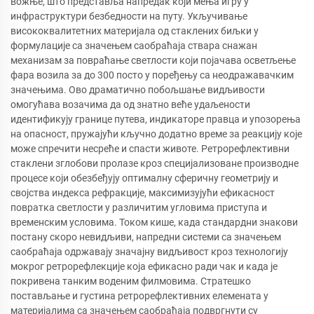
вожње, што представља напредак који мења игру у
инфраструктури безбедности на путу. Укључивање
висококвалитетних материјала од стаклених биљки у
формулације са значењем саобраћаја ствара снажан
механизам за повраћање светлости који појачава осветљење
фара возила за до 300 посто у поређењу са неодражавачким
значењима. Ово драматично побољшање видљивости
омогућава возачима да од знатно веће удаљености
идентификују границе путева, индикаторе правца и упозорења
на опасност, пружајући кључно додатно време за реакцију које
може спречити несреће и спасти животе. Ретрорефлективни
стаклени зглобови пролазе кроз специјализоване производне
процесе који обезбеђују оптималну сферичну геометрију и
својства индекса рефракције, максимизујући ефикасност
повратка светлости у различитим угловима приступа и
временским условима. Током кише, када стандардни знакови
постану скоро невидљиви, напредни системи са значењем
саобраћаја одржавају значајну видљивост кроз технологију
мокрог ретрорефлекције која ефикасно ради чак и када је
покривена танким воденим филмовима. Стратешко
постављање и густина ретрорефлективних елемената у
материјалима са значењем саобраћаја подвргнути су