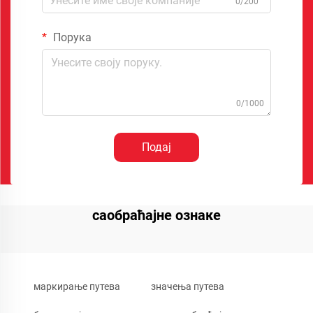
0/200
Порука
0/1000
Подај
саобраћајне ознаке
маркирање путева
значења путева