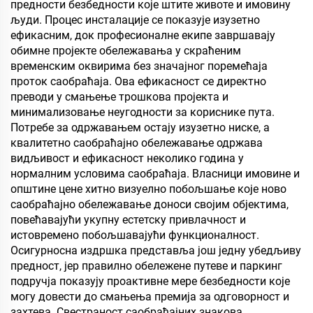
објекте, и апликације за
предности безбедности које штите животе и имовину
животне стилове
људи. Процес инсталације се показује изузетно
ефикасним, док професионалне екипе завршавају
обимне пројекте обележавања у скраћеним
временским оквирима без значајног поремећаја
проток саобраћаја. Ова ефикасност се директно
преводи у смањење трошкова пројекта и
минимализовање неугодности за кориснике пута.
Потребе за одржавањем остају изузетно ниске, а
квалитетно саобраћајно обележавање одржава
видљивост и ефикасност неколико година у
нормалним условима саобраћаја. Власници имовине и
општине цене хитно визуелно побољшање које ново
саобраћајно обележавање доноси својим објектима,
повећавајући укупну естетску привлачност и
истовремено побољшавајући функционалност.
Осигурносна издршка представља још једну убедљиву
предност, јер правилно обележене путеве и паркинг
подручја показују проактивне мере безбедности које
могу довести до смањења премија за одговорност и
захтева. Свестраност саобраћајних знакова