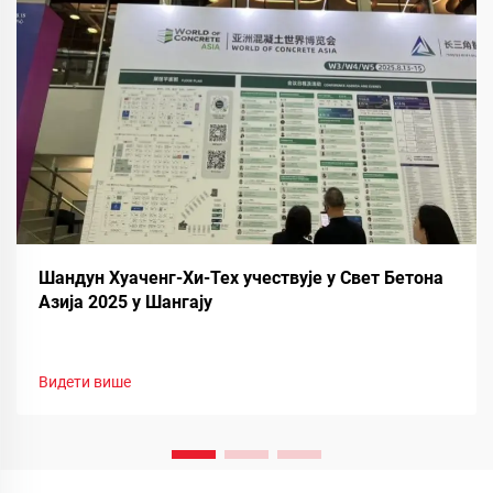
Шандун Хуаченг-Хи-Тех учествује у Свет Бетона
Азија 2025 у Шангају
Видети више