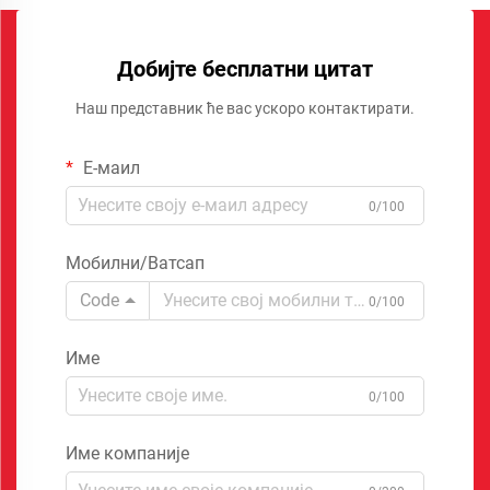
Добијте бесплатни цитат
Наш представник ће вас ускоро контактирати.
Е-маил
0/100
Мобилни/Ватсап
Code
0/100
Име
0/100
Име компаније