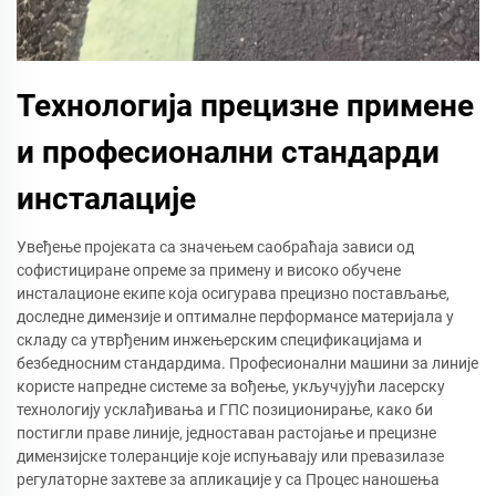
Технологија прецизне примене
и професионални стандарди
инсталације
Увеђење пројеката са значењем саобраћаја зависи од
софистициране опреме за примену и високо обучене
инсталационе екипе која осигурава прецизно постављање,
доследне димензије и оптималне перформансе материјала у
складу са утврђеним инжењерским спецификацијама и
безбедносним стандардима. Професионални машини за линије
користе напредне системе за вођење, укључујући ласерску
технологију усклађивања и ГПС позиционирање, како би
постигли праве линије, једноставан растојање и прецизне
димензијске толеранције које испуњавају или превазилазе
регулаторне захтеве за апликације у са Процес наношења