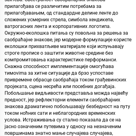
прилагођава се различитим потребама за
прилагођавањем, од стандардне делине ленте до
сложених усмерних стрела, симбола хендикепа,
ватрогасних лента и корпоративних логотипа.
Окружно-еколошка питања су повољна за решења за
саобраћајне знакове, јер модерне формулације користе
еколошки прихватљиве материјале који испуњавају
строге прописе о заштити животне средине без
компромитовања карактеристике перформанси.
Снажна способност имплементације омогућава
тимovima за хитне ситуације да брзо успоставе
привремене обрасце саобраћаја током грађевинских
пројеката, сцена несрећа или посебних догађаја.
Побољшање видљивости представља можда највећу
предност, јер рефлекторни елементи саобраћајних
знакова драматично побољшавају безбедност на путу
током ноћних сати и неблагородних временских
услова. Истраживања су стално показала да се на
јасно означеним путевима у односу на незначеним
површинама знатно мање случајева случајева,