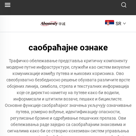
SR
саобраћајне ознаке
Трафичко обележавање представља критичну компоненту
модерне путне инфраструктуре, служећи као систем визуелне
комуникације између путева и њихових корисника. Ово
свеобухватно безбедносно решење обухвата различите врсте
обојених линија, симбола, стрела и текстуалних информација
које се директно наметну на путеве како би водили,
информисали и штитили возаче, пешаке и бициклисте.
Основне функције саобраћајног значења укључују означивање
путева, усмерно вођење, идентификацију опасности,
регулисање брзине и одређивање пешачких прелаза. Ови
обележавања раде заједно са саобраћајним знаковима и
сигналима како би се створио кохезиван систем управљања