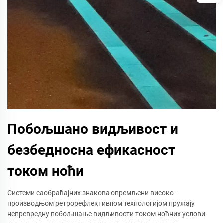
Побољшано видљивост и
безбедносна ефикасност
током ноћи
Системи саобраћајних знакова опремљени високо-
производњом ретрорефлективном технологијом пружају
непревредну побољшање видљивости током ноћних услови