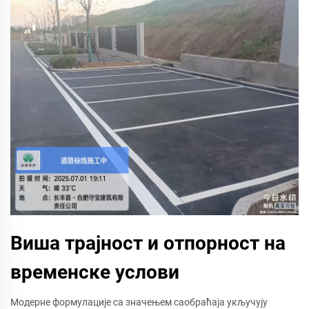
Виша трајност и отпорност на
временске услови
Модерне формулације са значењем саобраћаја укључују