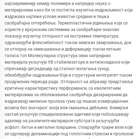
најсавременију хемију полимера и напредну науку о
материјалима како би се постигла изузетна издржљивост која
издржава најтеже услове животне средине и тешка
саобраћајна оптерећења. Термопластични једињења која се
користе у врхунским системима за саобраћајне знакове
показују изузетну отпорност на екстремне температуре,
одржавајући флексибилност током зимских замрзавања, док
се отпорну на омекшавање и деформацију током летњих
таласа топ Молекуларна структура ових напредних
материјала укључује УВ стабилизаторе и антиоксидансе који
спречавају деградацију од сталног излагања сунцу,
обезбеђујући задржавање боје и структурни интегритет током
продужених периода рада. Отпорност на абразију представља
критичну карактеристику перформанси, са квалитетним
материјалима за обележавање саобраћаја дизајнираним да
издржавају милионе пролаза гума од тешких комерцијалних
возила без значајног зноја или смањења дебљине. Хемијски
састав укључује специјализоване адитиве који побољшавају
адхезију на различите материјале субстрата укључујући
асфалт, бетон и металне површине, стварајући трајне везе које
се одупирају деламинацији под топлотним стресом и пролазом