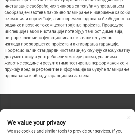
инсталације саобраћајних знакова са текућим управљањем
саобраћајем захтева пажљиво планирање и извршење како би
се смањили поремећаји, а истовремено одржана безбедност за
раднике и возаче током целог трајања пројекта. Процедуре
инспекције након инсталације потврђују тачност димензија,
ретрорефлексивно функционисање и квалитет укупног
изгледа пре завршетка пројекта и активирања гаранције.
Професионални стандарди инсталације укључују свеобухватну
документацију о употребљеним материјалима, условима
животне средине и резултатима тестирања перформанси који
пружају вредне референтне информације за будуће планирање
одржавања и обраду гаранционих захтева.
КОНТАКТИРАЈТЕ НАС
We value your privacy
Телефон:
+86-13793890209
We use cookies and similar tools to provide our services. If you
Телефон:
+86-13793890209