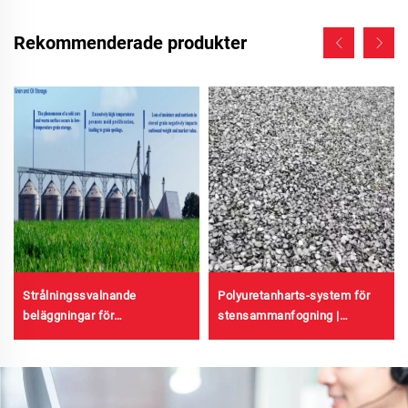
Rekommenderade produkter
Strålningssvalnande
Polyuretanharts-system för
beläggningar för
stensammanfogning |
transformatorhus, färgade
Hydroxypropylpolyuretan för
stålplåt-fabriksbyggnader,
landskapsdesign och
kornlagringsbehållare och
dekoration
oljelagringsbehållare