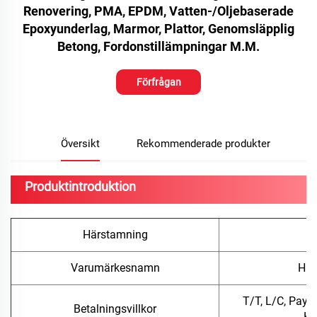
Renovering, PMA, EPDM, Vatten-/oljebaserade
Epoxyunderlag, Marmor, Plattor, Genomsläpplig
Betong, Fordonstillämpningar M.m.
Förfrågan
Översikt
Rekommenderade produkter
Produktintroduktion
Härstamning
Varumärkesnamn
Hua
T/T, L/C, PayP
Betalningsvillkor
Ko