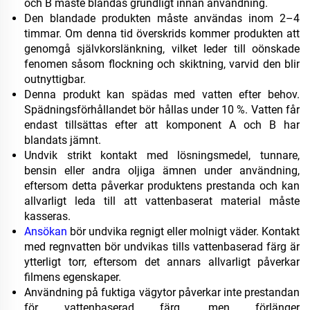
och B måste blandas grundligt innan användning.
Den blandade produkten måste användas inom 2–4
timmar. Om denna tid överskrids kommer produkten att
genomgå självkorslänkning, vilket leder till oönskade
fenomen såsom flockning och skiktning, varvid den blir
outnyttigbar.
Denna produkt kan spädas med vatten efter behov.
Spädningsförhållandet bör hållas under 10 %. Vatten får
endast tillsättas efter att komponent A och B har
blandats jämnt.
Undvik strikt kontakt med lösningsmedel, tunnare,
bensin eller andra oljiga ämnen under användning,
eftersom detta påverkar produktens prestanda och kan
allvarligt leda till att vattenbaserat material måste
kasseras.
Ansökan
bör undvika regnigt eller molnigt väder. Kontakt
med regnvatten bör undvikas tills vattenbaserad färg är
ytterligt torr, eftersom det annars allvarligt påverkar
filmens egenskaper.
Användning på fuktiga vägytor påverkar inte prestandan
för vattenbaserad färg, men förlänger