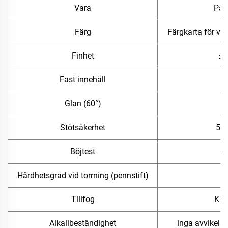
Vara
Par
Färg
Färgkarta för va
Finhet
≤2
Fast innehåll
≥
Glan (60°)
3
Stötsäkerhet
50
Böjtest
≤
Hårdhetsgrad vid torrning (pennstift)
Tillfog
Kla
Alkalibeständighet
inga avvikelse