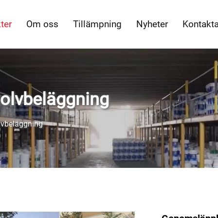
ter
Om oss
Tillämpning
Nyheter
Kontakt
golvbeläggning
olvbeläggning