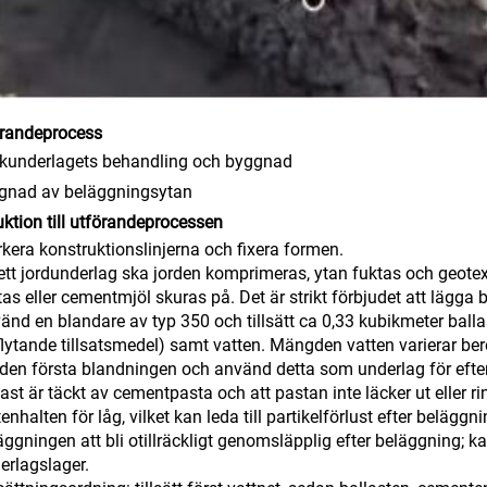
örandeprocess
rkunderlagets behandling och byggnad
ggnad av beläggningsytan
uktion till utförandeprocessen
kera konstruktionslinjerna och fixera formen.
ett jordunderlag ska jorden komprimeras, ytan fuktas och geotex
tas eller cementmjöl skuras på. Det är strikt förbjudet att lägga 
änd en blandare av typ 350 och tillsätt ca 0,33 kubikmeter bal
flytande tillsatsmedel) samt vatten. Mängden vatten varierar b
 den första blandningen och använd detta som underlag för efterfö
last är täckt av cementpasta och att pastan inte läcker ut eller
tenhalten för låg, vilket kan leda till partikelförlust efter belägg
äggningen att bli otillräckligt genomsläpplig efter beläggning; k
erlagslager.