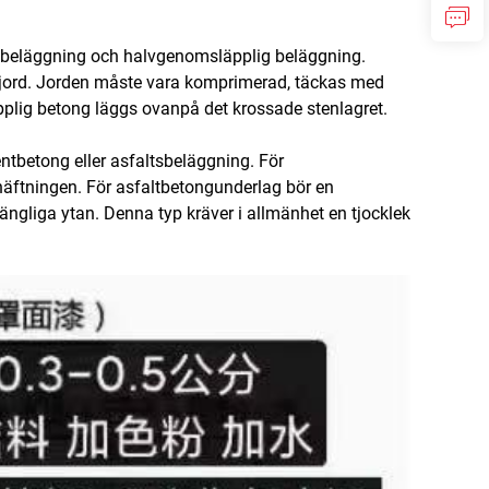
ig beläggning och halvgenomsläpplig beläggning.
s jord. Jorden måste vara komprimerad, täckas med
pplig betong läggs ovanpå det krossade stenlagret.
tbetong eller asfaltsbeläggning. För
häftningen. För asfaltbetongunderlag bör en
ängliga ytan. Denna typ kräver i allmänhet en tjocklek