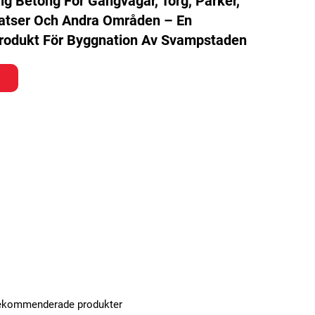
g Betong För Gångvägar, Torg, Parker,
latser Och Andra Områden – En
rodukt För Byggnation Av Svampstaden
ekommenderade produkter