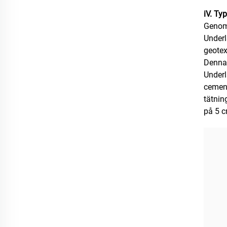
iV. Ty
Genoms
Underl
geotex
Denna 
Underl
cement
tätnin
på 5 c