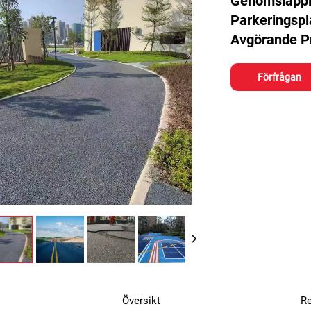
Genomsläppli
Parkeringsp
Avgörande P
Förfrågan
Översikt
R