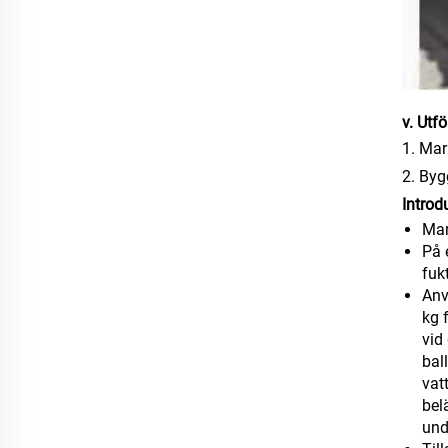
v. Utf
1. Ma
2. By
Introd
Mar
På 
fuk
Anv
kg 
vid
bal
vat
bel
und