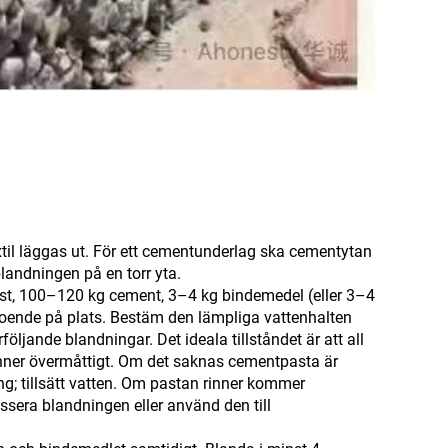
til läggas ut. För ett cementunderlag ska cementytan
blandningen på en torr yta.
last, 100–120 kg cement, 3–4 kg bindemedel (eller 3–4
eroende på plats. Bestäm den lämpliga vattenhalten
ljande blandningar. Det ideala tillståndet är att all
 rinner övermåttigt. Om det saknas cementpasta är
ning; tillsätt vatten. Om pastan rinner kommer
assera blandningen eller använd den till