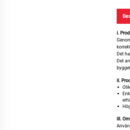
Bes
i. Pro
Genoms
korrek
Det ha
Det an
bygget
iI. Pr
Olik
Enk
erhå
Hög
iII. O
Använd