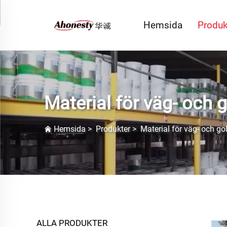
Hemsida
Produk
Material för väg- och 
Hemsida
>
Produkter
>
Material för väg- och g
ALLA PRODUKTER