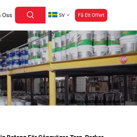
a Oss
Få Ett Offert
SV