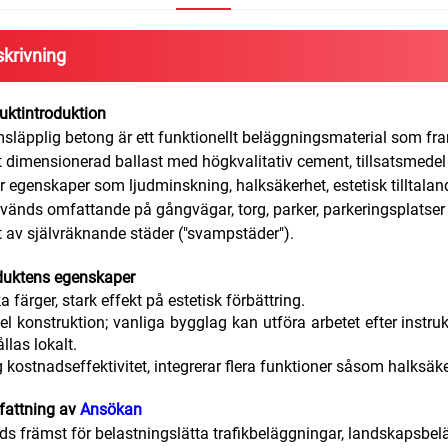
krivning
duktintroduktion
läpplig betong är ett funktionellt beläggningsmaterial som fr
t dimensionerad ballast med högkvalitativ cement, tillsatsmedel 
r egenskaper som ljudminskning, halksäkerhet, estetisk tilltala
vänds omfattande på gångvägar, torg, parker, parkeringsplatse
 av självräknande städer ("svampstäder").
oduktens egenskaper
a färger, stark effekt på estetisk förbättring.
el konstruktion; vanliga bygglag kan utföra arbetet efter instrukt
llas lokalt.
 kostnadseffektivitet, integrerar flera funktioner såsom halksä
mfattning av
Ansökan
s främst för belastningslätta trafikbeläggningar, landskapsbel