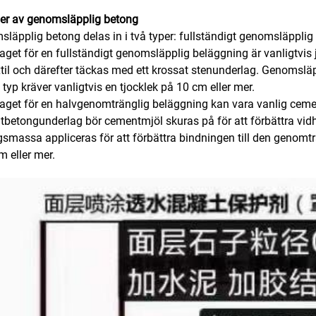
per av genomsläpplig betong
läpplig betong delas in i två typer: fullständigt genomsläppl
aget för en fullständigt genomsläpplig beläggning är vanligtvi
til och därefter täckas med ett krossat stenunderlag. Genomslä
typ kräver vanligtvis en tjocklek på 10 cm eller mer.
aget för en halvgenomtränglig beläggning kan vara vanlig cemen
betongunderlag bör cementmjöl skuras på för att förbättra vid
gsmassa appliceras för att förbättra bindningen till den genomtr
m eller mer.