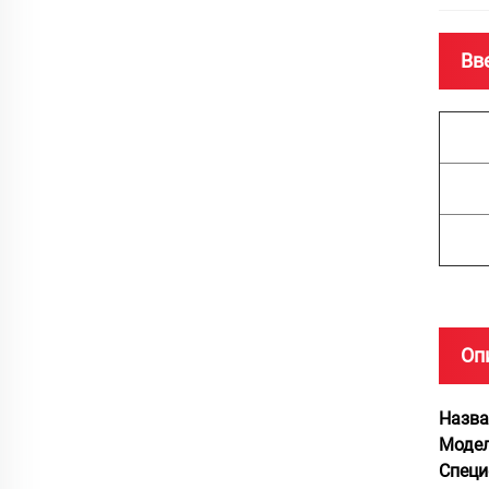
Вв
Оп
Назва
Модел
Специ