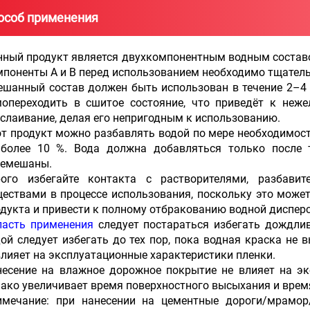
особ применения
нный продукт является двухкомпонентным водным состав
поненты А и В перед использованием необходимо тщател
шанный состав должен быть использован в течение 2–4 ч
мопереходить в сшитое состояние, что приведёт к неж
слаивание, делая его непригодным к использованию.
т продукт можно разбавлять водой по мере необходимос
 более 10 %. Вода должна добавляться только после 
ремешаны.
рого избегайте контакта с растворителями, разбави
ествами в процессе использования, поскольку это може
дукта и привести к полному отбракованию водной дисперс
ласть применения
следует постараться избегать дождли
ой следует избегать до тех пор, пока водная краска не 
лияет на эксплуатационные характеристики пленки.
несение на влажное дорожное покрытие не влияет на эк
ако увеличивает время поверхностного высыхания и врем
имечание: при нанесении на цементные дороги/мрамор