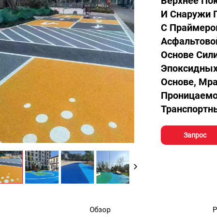
Верхнее По
И Снаружи 
С Праймером
Асфальтовой
Основе Сил
Эпоксидных
Основе, Мра
Проницаемо
Транспортны
Запрос
Обзор
Р