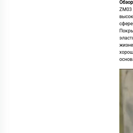
Обзор
ZM03 
высок
сфере
Покры
эласт
жизне
хорош
основ