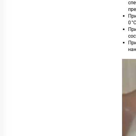
сп
пре
При
0 °
Пр
сос
При
нан