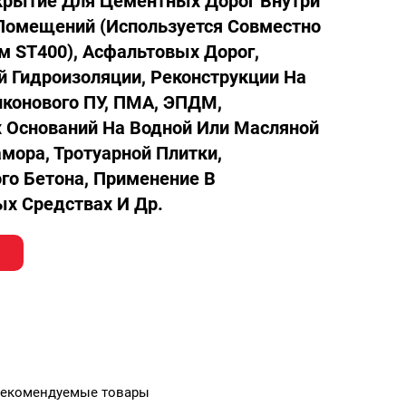
крытие Для Цементных Дорог Внутри
Помещений (используется Совместно
 ST400), Асфальтовых Дорог,
 Гидроизоляции, Реконструкции На
иконового ПУ, ПМА, ЭПДМ,
 Оснований На Водной Или Масляной
мора, Тротуарной Плитки,
го Бетона, Применение В
х Средствах И Др.
екомендуемые товары