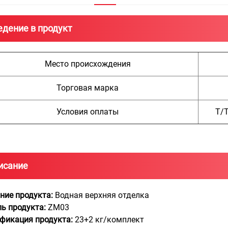
едение в продукт
Место происхождения
Торговая марка
Условия оплаты
Т/Т
исание
ние продукта:
Водная верхняя отделка
ь продукта:
ZM03
фикация продукта:
23+2 кг/комплект