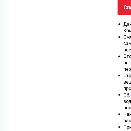
Сп
Да
Ком
Сме
са
рас
Это
не
пе
Ст
вещ
про
Об
вод
пов
На
одн
Пр