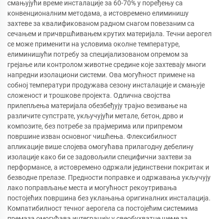
смањујући време инсталације за 60-70% у поређењу са
конвенционалним методама, а истовремено елиминишу
захтеве за квалификованом радном снагом повезаним са
сечањем и причвршћивањем крутих материјала. Течни аерогел
се може применити на условима околне температуре,
елиминишући потребу за специјализованом опремом за
грејање или контролом животне средине које захтевају многи
напредни изолациони системи. Ова могућност примене на
собној температури продужава сезону инсталације и смањује
сложеност и трошкове пројекта. Одлична својства
прилепљења материјала обезбеђују трајно везивање на
различите супстрате, укључујући метале, бетон, дрво и
композите, без потребе за прајмерима или припремом
површине изван основног чишћења. Флексибилност
апликације више слојева омогућава прилагодну дебелину
изолације како би се задовољили специфични захтеви за
перформансе, а истовремено одржали јединствени покритак и
безводне прелазе. Предности поправке и одржавања укључују
лако поправљање места и могућност рекоутривања
постојећих површина без уклањања оригиналних инсталација.
Компатибилност течног аерогела са постојећим системима
премаза омогућава интеграцију у свеобухватне шеме за