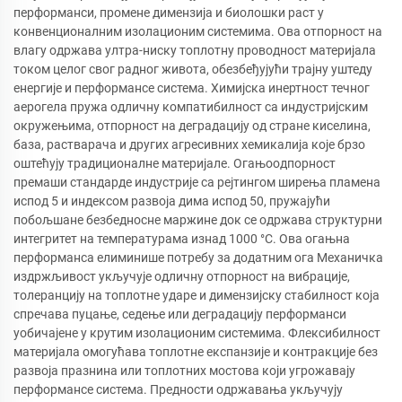
перформанси, промене димензија и биолошки раст у
конвенционалним изолационим системима. Ова отпорност на
влагу одржава ултра-ниску топлотну проводност материјала
током целог свог радног живота, обезбеђујући трајну уштеду
енергије и перформансе система. Химијска инертност течног
аерогела пружа одличну компатибилност са индустријским
окружењима, отпорност на деградацију од стране киселина,
база, растварача и других агресивних хемикалија које брзо
оштећују традиционалне материјале. Огањоодпорност
премаши стандарде индустрије са рејтингом ширења пламена
испод 5 и индексом развоја дима испод 50, пружајући
побољшане безбедносне маржине док се одржава структурни
интегритет на температурама изнад 1000 °C. Ова огањна
перформанса елиминише потребу за додатним ога Механичка
издржљивост укључује одличну отпорност на вибрације,
толеранцију на топлотне ударе и димензијску стабилност која
спречава пуцање, седење или деградацију перформанси
уобичајене у крутим изолационим системима. Флексибилност
материјала омогућава топлотне експанзије и контракције без
развоја празнина или топлотних мостова који угрожавају
перформансе система. Предности одржавања укључују