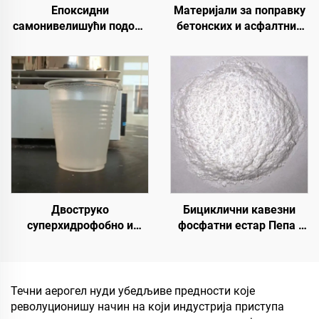
Епоксидни
Материјали за поправку
самонивелишући подови
бетонских и асфалтних
у боји | За комерцијалне,
путева | Санација
индустријске и луксузне
оштећења коловоза и
стамбене пројекте
реновирање површина
Двоструко
Бициклични кавезни
суперхидрофобно и
фосфатни естар Пепа |
суперлеофобно горње
Средство за
премаз за употребу са
карбонизацију
радијативним хладним
епоксидне смоле, ПП,
премазима или у другим
ЕВА материјала
Течни аерогел нуди убедљиве предности које
сценаријама који
револуционишу начин на који индустрија приступа