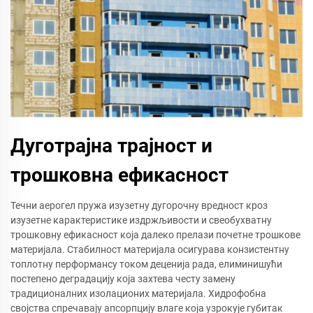
Дуготрајна трајност и
трошковна ефикасност
Течни аерогел пружа изузетну дугорочну вредност кроз
изузетне карактеристике издржљивости и свеобухватну
трошковну ефикасност која далеко прелази почетне трошкове
материјала. Стабилност материјала осигурава конзистентну
топлотну перформансу током деценија рада, елиминишући
постепено деградацију која захтева честу замену
традиционалних изолационих материјала. Хидрофобна
својства спречавају апсорпцију влаге која узрокује губитак