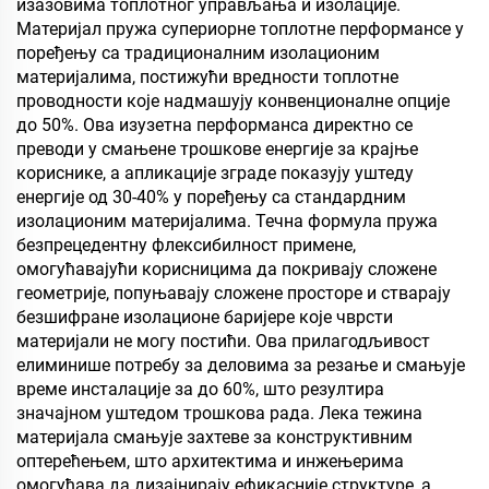
захтевају хидрофобна и
изазовима топлотног управљања и изолације.
олеофобна својства
Материјал пружа супериорне топлотне перформансе у
поређењу са традиционалним изолационим
материјалима, постижући вредности топлотне
проводности које надмашују конвенционалне опције
до 50%. Ова изузетна перформанса директно се
преводи у смањене трошкове енергије за крајње
кориснике, а апликације зграде показују уштеду
енергије од 30-40% у поређењу са стандардним
изолационим материјалима. Течна формула пружа
безпрецедентну флексибилност примене,
омогућавајући корисницима да покривају сложене
геометрије, попуњавају сложене просторе и стварају
безшифране изолационе баријере које чврсти
материјали не могу постићи. Ова прилагодљивост
елиминише потребу за деловима за резање и смањује
време инсталације за до 60%, што резултира
значајном уштедом трошкова рада. Лека тежина
материјала смањује захтеве за конструктивним
оптерећењем, што архитектима и инжењерима
омогућава да дизајнирају ефикасније структуре, а