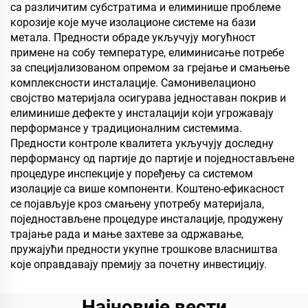
са различитим субстратима и елиминише проблеме
корозије које муче изолационе системе на бази
метала. Предности обраде укључују могућност
примене на собу температуре, елиминисање потребе
за специјализованом опремом за грејање и смањење
комплексности инсталације. Самонивелационо
својство материјала осигурава једноставан покрив и
елиминише дефекте у инсталацији који угрожавају
перформансе у традиционалним системима.
Предности контроле квалитета укључују доследну
перформансу од партије до партије и поједностављене
процедуре инспекције у поређењу са системом
изолације са више компоненти. Коштено-ефикасност
се појављује кроз смањену употребу материјала,
поједностављене процедуре инсталације, продужену
трајање рада и мање захтеве за одржавање,
пружајући предности укупне трошкове власништва
које оправдавају премију за почетну инвестицију.
Најновије вести