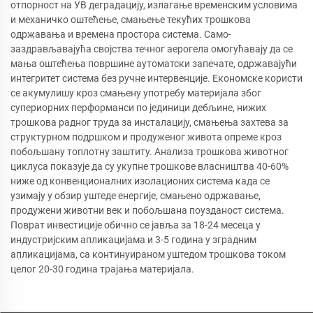
отпорност на УВ деградацију, излагање временским условима
и механичко оштећење, смањење текућих трошкова
одржавања и времена простора система. Само-
заздрављавајућа својства течног аерогела омогућавају да се
мања оштећења површине аутоматски запечате, одржавајући
интегритет система без ручне интервенције. Економске користи
се акумулишу кроз смањену употребу материјала због
супериорних перформанси по јединици дебљине, нижих
трошкова радног труда за инсталацију, смањења захтева за
структурном подршком и продуженог живота опреме кроз
побољшану топлотну заштиту. Анализа трошкова животног
циклуса показује да су укупне трошкове власништва 40-60%
ниже од конвенционалних изолационих система када се
узимају у обзир уштеде енергије, смањено одржавање,
продужени животни век и побољшана поузданост система.
Поврат инвестиције обично се јавља за 18-24 месеца у
индустријским апликацијама и 3-5 година у зградним
апликацијама, са континуираном уштедом трошкова током
целог 20-30 година трајања материјала.