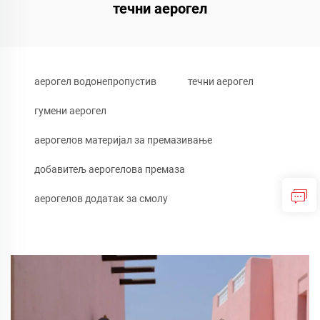
течни аерогел
аерогел водонепропустив
течни аерогел
гумени аерогел
аерогелов материјал за премазивање
добавитељ аерогелова премаза
аерогелов додатак за смолу