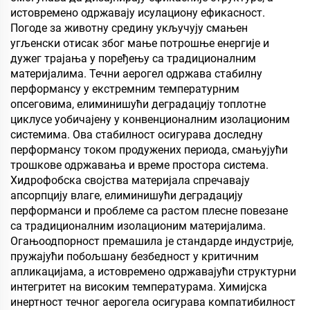
истовремено одржавају исулациону ефикасност.
Погоде за животну средину укључују смањен
угљенски отисак због мање потрошње енергије и
дужег трајања у поређењу са традиционалним
материјалима. Течни аерогел одржава стабилну
перформансу у екстремним температурним
опсеговима, елиминишући деградацију топлотне
циклусе уобичајену у конвенционалним изолационим
системима. Ова стабилност осигурава доследну
перформансу током продужених периода, смањујући
трошкове одржавања и време простора система.
Хидрофобска својства материјала спречавају
апсорпцију влаге, елиминишући деградацију
перформанси и проблеме са растом плесне повезане
са традиционалним изолационим материјалима.
Огањоодпорност премашила је стандарде индустрије,
пружајући побољшану безбедност у критичним
апликацијама, а истовремено одржавајући структурни
интегритет на високим температурама. Химијска
инертност течног аерогела осигурава компатибилност