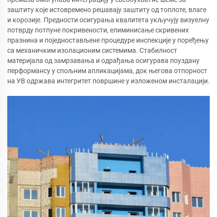
заштиту које истовремено решавају заштиту од топлоте, влаге
и корозије. Предности осигурања квалитета укључују визуелну
потврду потпуне покривености, елиминисање скривених
празнина и поједностављене процедуре инспекције у поређењу
са механичким изолационим системима. Стабилност
материјала од замрзавања и одрађања осигурава поуздану
перформансу у спољним апликацијама, док његова отпорност
на УВ одржава интегритет површине у изложеном инсталацији.