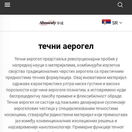
SR
течни аерогел
Течни аерогел представља револуционарни пробив у
напредној науци о материјалима, комбинујући изузетна
својства традиционалних чврстих аерогела са практичним
предностима течних формулација. Овај иновативни материјал
одржава карактеристике ултра-ниске густине и високе
порозности које чине аерогеле познатим, а истовремено нуди
беспрецедентну лакоћу примене и флексибилност обраде.
Течни аерогел се састоји од пажљиво дизајниране суспензије
аерогелових честица у специјализованим течностима
носиоцима, стварајући јединствени материјал који премоштава
јаз између конвенционалних изолационих решења и
најсавременије нанотехнологије. Примарне функције течног