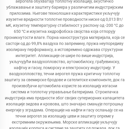
аерогела обухватају топлотну изолацију, акустичко
ублажавање и заштиту бариера у различитим индустријским
прилозима. Његове технолошке карактеристике укључују
изузетне вредности топлотне проводности ниске од 0,013 Вт/
мК, изузетну температурну стабилност у распону од -200 °C до
650 °C и изузетна хидрофобска својства која отпорују
проникнутости влаге. Порна наноструктура материјала, која се
састоји од до 99,8% ваздуха по запремину, пружа неупоредиву
изолирану перформансу, а истовремено одржава структурни
интегритет. Апликације се шире по више индустрија,
укључујући ваздухопловство, аутомобилску, грађевинску,
нафтну и гасну, поморску и електронску индустрију. У
ваздухопловству, течни аерогел пружа критичну топлотну
заштиту за свемирске бродове и сателитске компоненте, док га
произвођачи аутомобила користе за изолацију изгасни
система и топлотну управљање батеријама. Строилачка
индустрија има предности због својих супериорних капацитета
изолације зидова и кровова, што значајно смањује потрошњу
енергије у зградама. Операције на нафти и гасу ослањају се на
течни аерогел за изолацију цеви и заштиту опреме у
екстремним окружењима. Морске апликације укључују
изолацију корпуса и системе за заштиту од пожара, док га