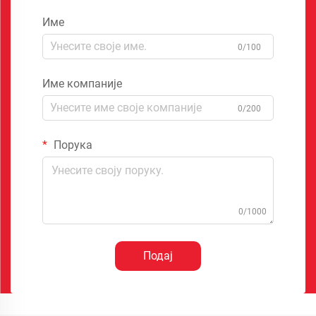
Име
0/100
Име компаније
0/200
Порука
0/1000
Подај