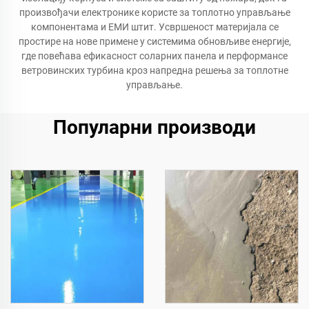
произвођачи електронике користе за топлотно управљање
компонентама и ЕМИ штит. Усвршеност материјала се
простире на нове примене у системима обновљиве енергије,
где повећава ефикасност соларних панела и перформансе
ветровинских турбина кроз напредна решења за топлотне
управљање.
Популарни производи