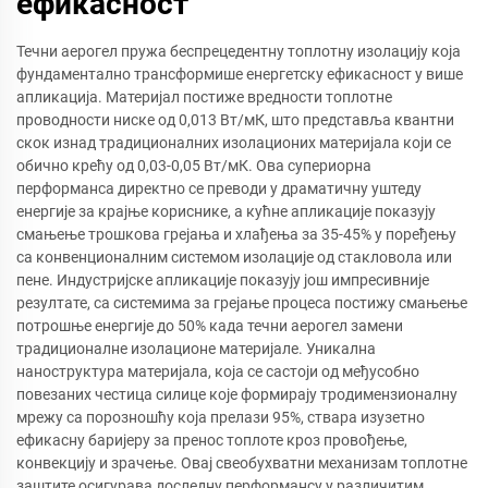
ефикасност
Течни аерогел пружа беспрецедентну топлотну изолацију која
фундаментално трансформише енергетску ефикасност у више
апликација. Материјал постиже вредности топлотне
проводности ниске од 0,013 Вт/мК, што представља квантни
скок изнад традиционалних изолационих материјала који се
обично крећу од 0,03-0,05 Вт/мК. Ова супериорна
перформанса директно се преводи у драматичну уштеду
енергије за крајње кориснике, а кућне апликације показују
смањење трошкова грејања и хлађења за 35-45% у поређењу
са конвенционалним системом изолације од стакловола или
пене. Индустријске апликације показују још импресивније
резултате, са системима за грејање процеса постижу смањење
потрошње енергије до 50% када течни аерогел замени
традиционалне изолационе материјале. Уникална
наноструктура материјала, која се састоји од међусобно
повезаних честица силице које формирају тродимензионалну
мрежу са порозношћу која прелази 95%, ствара изузетно
ефикасну баријеру за пренос топлоте кроз провођење,
конвекцију и зрачење. Овај свеобухватни механизам топлотне
заштите осигурава доследну перформансу у различитим