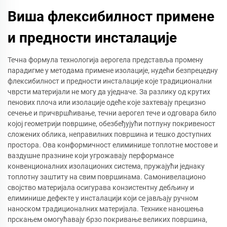
Виша флексибилност примене
и предности инсталације
Течна формула технологија аерогела представља промену
парадигме у методама примене изолације, нудећи безпрецедну
флексибилност и предности инсталације које традиционални
чврсти материјали не могу да уједначе. За разлику од крутих
пенових плоча или изолације одеће које захтевају прецизно
сечење и причвршћивање, течни аерогел тече и одговара било
којој геометрији површине, обезбеђујући потпуну покривеност
сложених облика, неправилних површина и тешко доступних
простора. Ова конформичност елиминише топлотне мостове и
ваздушне празнине који угрожавају перформансе
конвенционалних изолационих система, пружајући једнаку
топлотну заштиту на свим површинама. Самонивелационо
својство материјала осигурава конзистентну дебљину и
елиминише дефекте у инсталацији који се јављају ручном
наноском традиционалних материјала. Технике наношења
прскањем омогућавају брзо покривање великих површина,