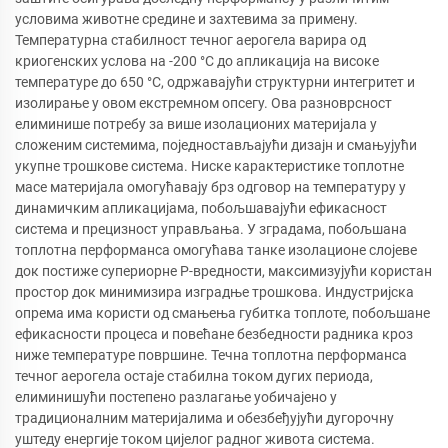
условима животне средине и захтевима за примену.
Температурна стабилност течног аерогела варира од
криогенских услова на -200 °C до апликација на високе
температуре до 650 °C, одржавајући структурни интегритет и
изолирање у овом екстремном опсегу. Ова разноврсност
елиминише потребу за више изолационих материјала у
сложеним системима, поједностављајући дизајн и смањујући
укупне трошкове система. Ниске карактеристике топлотне
масе материјала омогућавају брз одговор на температуру у
динамичким апликацијама, побољшавајући ефикасност
система и прецизност управљања. У зградама, побољшана
топлотна перформанса омогућава танке изолационе слојеве
док постиже супериорне Р-вредности, максимизујући користан
простор док минимизира изградње трошкова. Индустријска
опрема има користи од смањења губитка топлоте, побољшане
ефикасности процеса и повећане безбедности радника кроз
ниже температуре површине. Течна топлотна перформанса
течног аерогела остаје стабилна током дугих периода,
елиминишући постепено разлагање уобичајено у
традиционалним материјалима и обезбеђујући дугорочну
уштеду енергије током цијелог радног живота система.