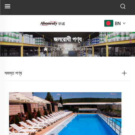
BN
জলরোধী পণ্য
হোমপেজ
>
পণ্য
>
জলরোধী পণ্য
সমস্ত পণ্য