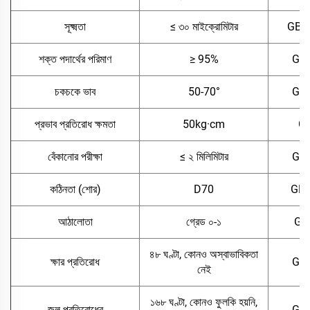
সূক্ষ্মতা
≤ ৩০ মাইক্রোমিটার
GB/T
শক্ত পদার্থের পরিমাণ
≥ 95%
GB/
চকচকে ভাব
50-70°
GB/
প্রভাব প্রতিরোধ ক্ষমতা
50kg·cm
GB
বেঁকানোর পরীক্ষা
≤ ২ মিলিমিটার
GB/
কঠিনতা (শোর)
D70
GB/
আঠালোতা
গ্রেড ০-১
GB
৪৮ ঘণ্টা, কোনও অস্বাভাবিকতা
ক্ষার প্রতিরোধ
GB/
নেই
১৬৮ ঘণ্টা, কোনও ফুলকি হয়নি,
জল প্রতিরোধের
GB/