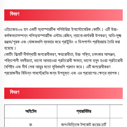
বিবরণ
এইচজেড০৬ হল একটি অ্যাস্পারটিক পলিউরিয়া ইলাস্টোমেরিক কোটিং। এটি উচ্চ-
কর্মক্ষমতাসম্পন্ন পলিঅ্যাস্পারটিক এস্টার রেজিন, ন্যানো-কার্যকরী উপকরণ, অতি-সূক্ষ্ম
রঞ্জক/পূরক এবং যোজকগুলি ব্যবহার করে গ্রাইন্ডিং ও ডিসপার্শন প্রক্রিয়ায় তৈরি করা
হয়েছে।
কোটিং ফিল্মটি দীর্ঘস্থায়ী জলরোধীকরণ, ক্ষয়রোধীতা, উচ্চ শক্তি, চমৎকার আসঞ্জন,
শক্তিশালী নমনীয়তা, ভালো আবহাওয়া প্রতিরোধী ক্ষমতা, ভালো হলুদ হওয়া প্রতিরোধী
বৈশিষ্ট্য এবং দীর্ঘ সেবা আয়ুর মতো সুবিধাগুলি প্রদান করে। এটি জলরোধীকরণ
প্রয়োজনীয় বিভিন্ন সাবস্ট্রেটের জন্য উপযুক্ত এবং এর প্রয়োগের ক্ষেত্র ব্যাপক।
বিবরণ
আইটেম
প্যারামিটার
প
রং
জল-ভিত্তিক টপকোট রংয়ের চার্ট