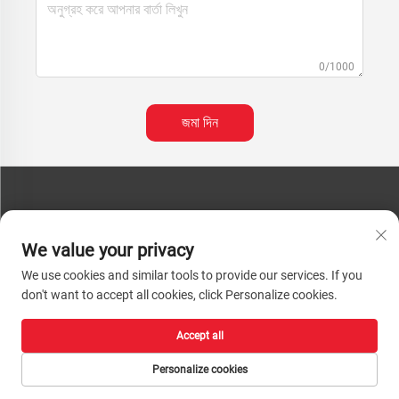
0/1000
জমা দিন
যোগাযোগ করুন
We value your privacy
ফোন:
+86-13793890209
We use cookies and similar tools to provide our services. If you
টেল:
+86-13793890209
don't want to accept all cookies, click Personalize cookies.
মেইল:
[email protected]
Accept all
কপিরাইট © ২০২৬ শানডং হুয়াচেং হাই-টেক ম্যাটেরিয়াল টেকনোলজি কোং, লিমিটেড। সর্বস্বত্ব সংরক্ষিত। |
গোপনীয়তা নীতি
Personalize cookies