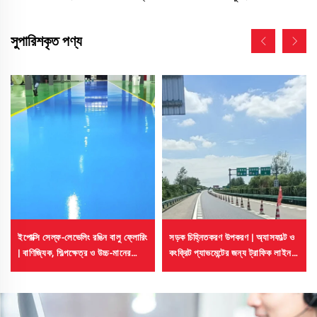
সুপারিশকৃত পণ্য
ইপোক্সি সেল্ফ-লেভেলিং রঙিন বালু ফ্লোরিং
সড়ক চিহ্নিতকরণ উপকরণ | অ্যাসফাল্ট ও
| বাণিজ্যিক, শিল্পক্ষেত্র ও উচ্চ-মানের
কংক্রিট প্যাভমেন্টের জন্য ট্রাফিক লাইন ও
বসতবাড়ির প্রকল্পের জন্য
সাইন মার্কিং