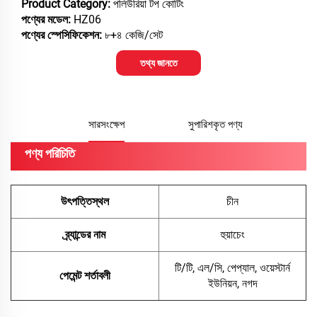
Product Category:
পলিউরিয়া টপ কোটিং
পণ্যের মডেল:
HZ06
পণ্যের স্পেসিফিকেশন:
৮+৪ কেজি/সেট
তথ্য জানতে
সারসংক্ষেপ
সুপারিশকৃত পণ্য
পণ্য পরিচিতি
উৎপত্তিস্থল
চীন
ব্র্যান্ডের নাম
হুয়াচেং
টি/টি, এল/সি, পেপ্যাল, ওয়েস্টার্ন
পেমেন্ট শর্তাবলী
ইউনিয়ন, নগদ