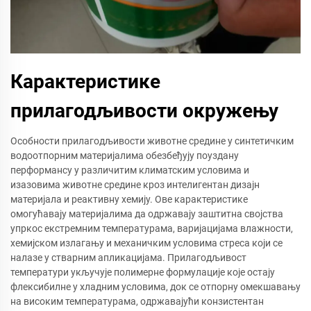
Карактеристике
прилагодљивости окружењу
Особности прилагодљивости животне средине у синтетичким
водоотпорним материјалима обезбеђују поуздану
перформансу у различитим климатским условима и
изазовима животне средине кроз интелигентан дизајн
материјала и реактивну хемију. Ове карактеристике
омогућавају материјалима да одржавају заштитна својства
упркос екстремним температурама, варијацијама влажности,
хемијском излагању и механичким условима стреса који се
налазе у стварним апликацијама. Прилагодљивост
температури укључује полимерне формулације које остају
флексибилне у хладним условима, док се отпорну омекшавању
на високим температурама, одржавајући конзистентан