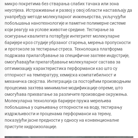
микро покретима без стварања слабих тачака или зона
неуспјеха. Истраживање и развој у овој области настављају да
унапређују методе молекуларног инжењерства, укључујући
побољшања нанотехнологије и паметне полимерне системе
који реагују на услове животне средине. Тестирање за
осигурање квалитета потврђује интегритет молекуларне
баријере кроз студије убрзаног старења, мерења пропусности
и протоколе за тестирање стреса. Технолошка платформа
подржава прилагођавање за специфичне захтеве индустрије,
омогућавајући прилагођавање молекуларног састава за
оптимизацију карактеристика перформанси као што су
отпорност на температуру, хемијска компатибилност и
механичка својства. Интеграција са постојећим производњим
процесима захтева минималне модификације опреме, што
омогућава прихватање за различите производне окружења.
Молекуларна технологија баријере пружа мерељива
побољшања у оцењивању отпорности на воду, тестирању
издржљивости и проценама перформанси на терену,
показујући јасне предности у односу на конвенционалне
приступе хидроизолације.