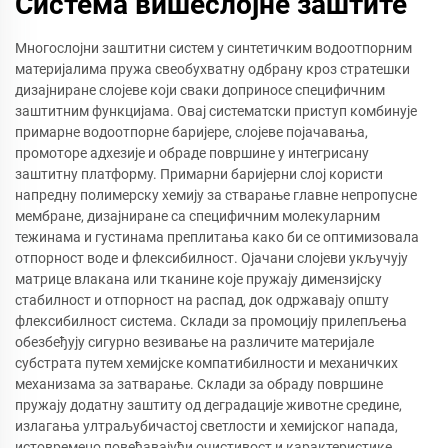
Система вишеслојне заштите
Многослојни заштитни систем у синтетичким водоотпорним
материјалима пружа свеобухватну одбрану кроз стратешки
дизајниране слојеве који сваки доприносе специфичним
заштитним функцијама. Овај систематски приступ комбинује
примарне водоотпорне баријере, слојеве појачавања,
промоторе адхезије и обраде површине у интегрисану
заштитну платформу. Примарни баријерни слој користи
напредну полимерску хемију за стварање главне непропусне
мембране, дизајниране са специфичним молекуларним
тежинама и густинама преплитања како би се оптимизовала
отпорност воде и флексибилност. Ојачани слојеви укључују
матрице влакана или тканине које пружају димензијску
стабилност и отпорност на распад, док одржавају општу
флексибилност система. Склади за промоцију прилепљења
обезбеђују сигурно везивање на различите материјале
субстрата путем хемијске компатибилности и механичких
механизама за затварање. Склади за обраду површине
пружају додатну заштиту од деградације животне средине,
излагања ултраљубичастој светлости и хемијског напада,
истовремено повећавајући очистивост и карактеристике