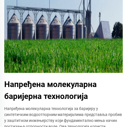
Напређена молекуларна
баријерна технологија
Напређена молекуларна технологија за баријеру у
синтетичким водоотпорним материјалима представља пробив
у заштитном инжењерству који фундаментално мења начин
постизања отпорности воде. Ова технологија користи