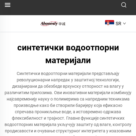
SR
синтетички водоотпорни
материјали
Синтетички водоотпорни материјали представљају
револуционарни напредак у заштитној технологији,
дизајнирани да обезбеде врхунску отпорност на влагу у
различитим прилозима. Ови иновативни материјали комбинују
најсавременију науку о полимерима са напредним техникама
производње како би створили баријеру која ефикасно
спречава проникљење воде, а истовремено одржава
флексибилност и трајност. Главне функције синтетичких
водоотпорних материјала укључују заштиту од влаге, контролу
продисавости и очување структурног интегритета у изазовним