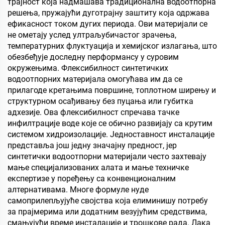
трајност која надмашава традиционална водоотпорна
фини дрвени панел, еко-
решења, пружајући дуготрајну заштиту која одржава
плочу, фалеран
ефикасност током дугих периода. Ови материјали се
партикулски плочу итд.
не ометају услед ултраљубичастог зрачења,
температурних флуктуација и хемијског излагања, што
обезбеђује доследну перформансу у суровим
окружењима. Флексибилност синтетичких
водоотпорних материјала омогућава им да се
прилагоде кретањима површине, топлотном ширењу и
структурном осађивању без пуцања или губитка
адхезије. Ова флексибилност спречава тачке
инфилтрације воде које се обично развијају са крутим
системом хидроизолације. Једноставност инсталације
представља још једну значајну предност, јер
синтетички водоотпорни материјали често захтевају
мање специјализованих алата и мање техничке
експертизе у поређењу са конвенционалним
алтернативама. Многе формуле нуде
самоприлепљујуће својства која елиминишу потребу
за прајмерима или додатним везујућим средствима,
смањујући време инсталације и трошкове рада. Лака