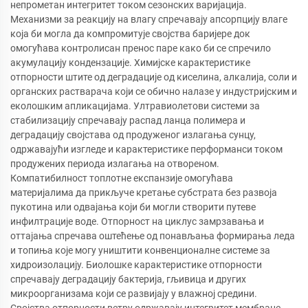
непрометан интегритет током сезонских варијација.
Механизми за реакцију на влагу спречавају апсорпцију влаге
која би могла да компромитује својства баријере док
омогућава контролисан пренос паре како би се спречило
акумулацију кондензације. Химијске карактеристике
отпорности штите од деградације од киселина, алкалија, соли и
органских растварача који се обично налазе у индустријским и
еколошким апликацијама. Ултравиолетови системи за
стабилизацију спречавају распад ланца полимера и
деградацију својстава од продуженог излагања сунцу,
одржавајући изгледе и карактеристике перформанси током
продужених периода излагања на отвореном.
Компатибилност топлотне експанзије омогућава
материјалима да прикључе кретање субстрата без развоја
пукотина или одвајања који би могли створити путеве
инфилтрације воде. Отпорност на циклус замрзавања и
оттајања спречава оштећење од понављања формирања леда
и топиња које могу уништити конвенционалне системе за
хидроизолацију. Биолошке карактеристике отпорности
спречавају деградацију бактерија, гљивица и других
микроорганизама који се развијају у влажној средини.
Својства отпорности ветру одржавају интегритет мембране