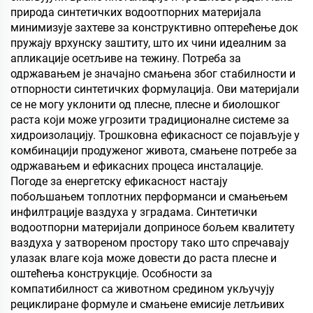
природа синтетичких водоотпорних материјала
минимизује захтеве за конструктивно оптерећење док
пружају врхунску заштиту, што их чини идеалним за
апликације осетљиве на тежину. Потреба за
одржавањем је значајно смањена због стабилности и
отпорности синтетичких формулација. Ови материјали
се не могу уклонити од плесне, плесне и биолошког
раста који може угрозити традиционалне системе за
хидроизолацију. Трошковна ефикасност се појављује у
комбинацији продуженог живота, смањене потребе за
одржавањем и ефикасних процеса инсталације.
Погоде за енергетску ефикасност настају
побољшањем топлотних перформанси и смањењем
инфилтрације ваздуха у зградама. Синтетички
водоотпорни материјали доприносе бољем квалитету
ваздуха у затвореном простору тако што спречавају
улазак влаге која може довести до раста плесне и
оштећења конструкције. Особности за
компатибилност са животном средином укључују
рециклиране формуле и смањене емисије летљивих