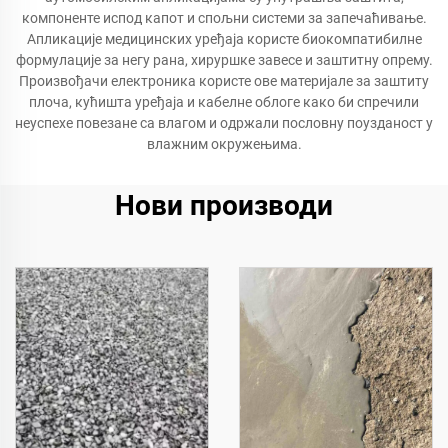
компоненте испод капот и спољни системи за запечаћивање.
Апликације медицинских уређаја користе биокомпатибилне
формулације за негу рана, хируршке завесе и заштитну опрему.
Произвођачи електроника користе ове материјале за заштиту
плоча, кућишта уређаја и кабелне облоге како би спречили
неуспехе повезане са влагом и одржали пословну поузданост у
влажним окружењима.
Нови производи