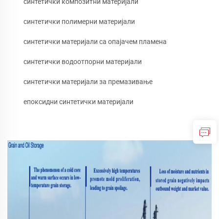
синтетички композитни материјали
синтетички полимерни материјали
синтетички материјали са опајачем пламена
синтетички водоотпорни материјали
синтетички материјали за премазивање
епоксидни синтетички материјали