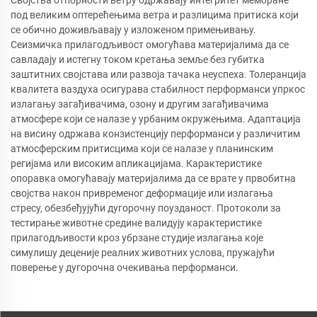
под великим оптерећењима ветра и разлицима притиска који
се обично доживљавају у изложеном примењивању.
Сеизмичка прилагодљивост омогућава материјалима да се
савладају и истегну током кретања земље без губитка
заштитних својстава или развоја тачака неуспеха. Толеранција
квалитета ваздуха осигурава стабилност перформанси упркос
излагању загађивачима, озону и другим загађивачима
атмосфере који се налазе у урбаним окружењима. Адаптација
на висину одржава конзистенцију перформанси у различитим
атмосферским притисцима који се налазе у планинским
регијама или високим апликацијама. Карактеристике
опоравка омогућавају материјалима да се врате у првобитна
својства након привременог деформације или излагања
стресу, обезбеђујући дугорочну поузданост. Протоколи за
тестирање животне средине валидују карактеристике
прилагодљивости кроз убрзане студије излагања које
симулишу деценије реалних животних услова, пружајући
поверење у дугорочна очекивања перформанси.