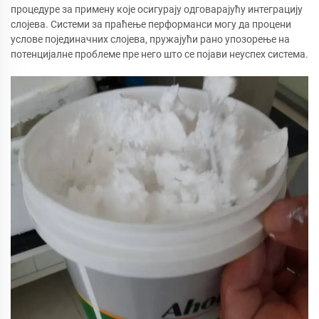
процедуре за примену које осигурају одговарајућу интеграцију
слојева. Системи за праћење перформанси могу да процени
услове појединачних слојева, пружајући рано упозорење на
потенцијалне проблеме пре него што се појави неуспех система.