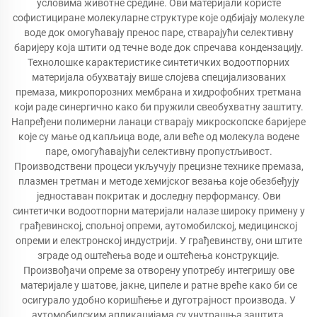
условима животне средине. Ови материјали користе
софистициране молекуларне структуре које одбијају молекуле
воде док омогућавају пренос паре, стварајући селективну
баријеру која штити од течне воде док спречава кондензацију.
Технолошке карактеристике синтетичких водоотпорних
материјала обухватају више слојева специјализованих
премаза, микропорозних мембрана и хидрофобних третмана
који раде синергично како би пружили свеобухватну заштиту.
Напређени полимерни ланаци стварају микроскопске баријере
које су мање од капљица воде, али веће од молекула водене
паре, омогућавајући селективну пропустљивост.
Производствени процеси укључују прецизне технике премаза,
плазмен третман и методе хемијског везања које обезбеђују
једноставан покритак и доследну перформансу. Ови
синтетички водоотпорни материјали налазе широку примену у
грађевинској, спољној опреми, аутомобилској, медицинској
опреми и електронској индустрији. У грађевинству, они штите
зграде од оштећења воде и оштећења конструкције.
Произвођачи опреме за отворену употребу интегришу ове
материјале у шатове, јакне, ципеле и ратне вреће како би се
осигурало удобно коришћење и дуготрајност производа. У
аутомобилским апликацијама су унутрашња заштита,