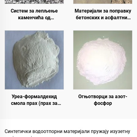
Систем за лепљење
Материјали за поправку
каменчића од
бетонских и асфалтних
полиуретанске смоле |
путева | Санација
Хидроксипропил
оштећења коловоза и
полиуретан за уређење и
реновирање површина
декорацију пејзажа
Уреа-формалдехид
Огњотворци за азот-
смола прах (прах за
фосфор
лепило од дрвета/прилеп
за прах) који се користи
у производњи вештачких
плоча, укључујући
Синтетички водоотпорни материјали пружају изузетну
вишеслојни фалекар,