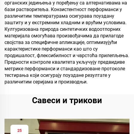
органских једињења у поређењу са алтернативама на
бази растворитеља. Конзистентност перформанси у
различитим температурама осигурава поуздану
заштиту и у екстремним хладним и врућим условима.
Културизована природа синтетичких водоотпорних
материјала омогућава произвођачима да прилагоде
својства за специфичне апликације, оптимизујући
карактеристике перформанси као што су
продишалост, флексибилност и чврстоћа прилепљења.
Предности контроле квалитета укључују предвидиве
метрике перформанси и стандардизоване протоколе
тестирања који осигурају поуздане резултате у
различитим серијама и производњи.
Савеси и трикови
25