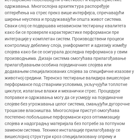
одржавања. Многослојна архитектура распоређује
оптерећења на стрес преко више интерфејса, спречавајући
ширење неуспеха и продужавајући општа живот система.
Сваки слој се подвршава независном тестирању квалитета
како би се провереле карактеристике перформанси пре
интеграције у комплетан систем. Производствени процеси
контролишу дебелину слоја, униформитет и адхезију између
слојева како би се осигурала доследна перформанса у свим
производњима. Дизајн система омогућава прилагођавање
прилагођавањем особина појединачних слојева или
додавањем специјализованих слојева за специфичне изазове у
животној средини. Теренско тестирање валидира вишеслојне
перформансе под стварним условима, укључујући топлотне
циклусе, излагање влажи и механички стрес. Процедуре
поправке и одржавања могу да се усмерју на појединачне
слојеве без угрожавања целог система, смањујући дугорочне
трошкове власништва. Многослојни приступ омогућава
постепено побољшање перформанси кроз оптимизацију
слојева и надоградњу материјала без потребе за потпуном
заменом система. Технике инсталације прилагођавају се
вишеслојној структури кроз специјализовану опрему и