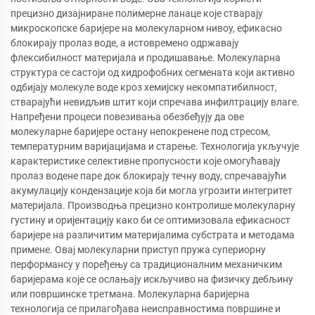
прецизно дизајниране полимерне ланаце које стварају
микроскопске баријере на молекуларном нивоу, ефикасно
блокирају пролаз воде, а истовремено одржавају
флексибилност материјала и продишавање. Молекуларна
структура се састоји од хидрофобних сегмената који активно
одбијају молекуле воде кроз хемијску некомпатибилност,
стварајући невидљив штит који спречава инфилтрацију влаге.
Напређени процеси повезивања обезбеђују да ове
молекуларне баријере остану непокренене под стресом,
температурним варијацијама и старење. Технологија укључује
карактеристике селективне пропусности које омогућавају
пролаз водене паре док блокирају течну воду, спречавајући
акумулацију кондензације која би могла угрозити интегритет
материјала. Производња прецизно контролише молекуларну
густину и оријентацију како би се оптимизовала ефикасност
баријере на различитим материјалима субстрата и методама
примене. Овај молекуларни приступ пружа супериорну
перформансу у поређењу са традиционалним механичким
баријерама које се ослањају искључиво на физичку дебљину
или површинске третмана. Молекуларна баријерна
технологија се прилагођава неисправностима површине и