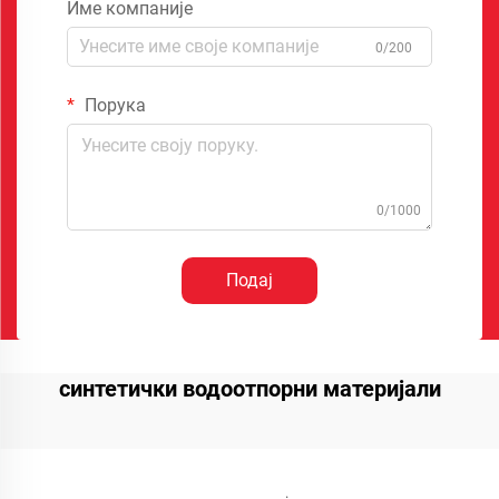
Име компаније
0/200
Порука
0/1000
Подај
синтетички водоотпорни материјали