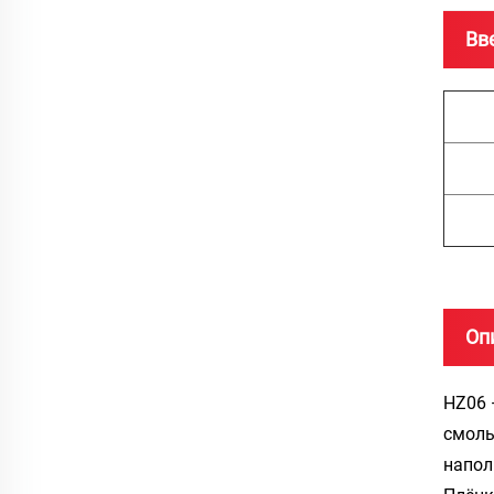
Вв
Оп
HZ06 
смолы
напол