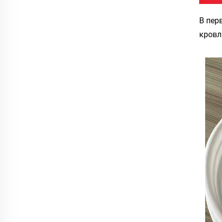
В пер
кровл