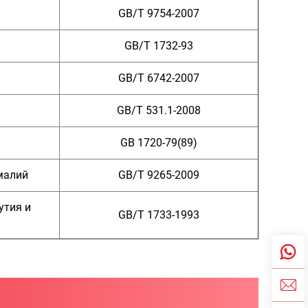
GB/T 9754-2007
GB/T 1732-93
GB/T 6742-2007
GB/T 531.1-2008
GB 1720-79(89)
омалий
GB/T 9265-2009
утия и
GB/T 1733-1993