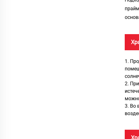
прайм
основ
Хр
1. Пр
помещ
солне
2. Пр
истеч
можно
3. Во
возде
Хр