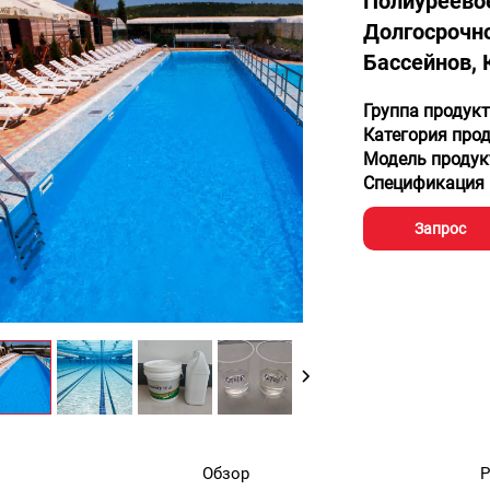
Полиуреево
Долгосрочно
Бассейнов,
Группа продук
Категория про
Модель продук
Спецификация 
Запрос
Обзор
Р