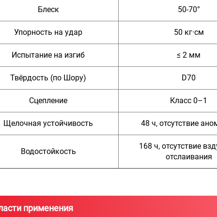
Блеск
50-70°
Упорность на удар
50 кг·см
Испытание на изгиб
≤ 2 мм
Твёрдость (по Шору)
D70
Сцепление
Класс 0–1
Щелочная устойчивость
48 ч, отсутствие ан
168 ч, отсутствие взд
Водостойкость
отслаивания
ласти применения