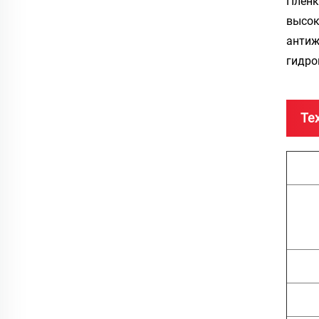
Плёнк
высок
антиж
гидро
Те