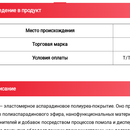
едение в продукт
Место происхождения
Торговая марка
Условия оплаты
Т/Т
исание
— эластомерное аспарадиновое полиуреа-покрытие. Оно п
 полиаспарадинового эфира, нанофункциональных матери
нителей и добавок посредством процессов помола и диспе