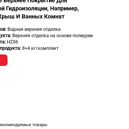
е Верхнее Покрытие Для
й Гидроизоляции, Например,
 Крыш И Ванных Комнат
тов:
Водная верхняя отделка
дукта:
Верхняя отделка на основе полиуреи
та:
HZ06
продукта:
8+4 кг/комплект
екомендуемые товары