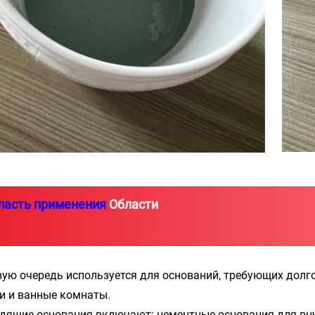
ласть применения
Области
вую очередь используется для оснований, требующих долг
и и ванные комнаты.
дящие основания включают: цементные основания для внут