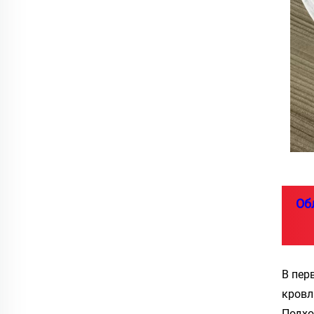
Об
В пер
кровл
Подхо