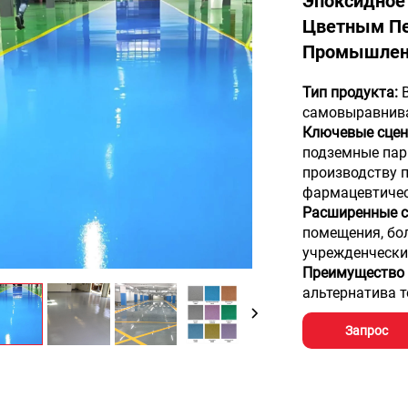
Эпоксидное
Цветным Пе
Промышлен
Тип продукта:
самовыравнива
Ключевые сцен
подземные пар
производству п
фармацевтичес
Расширенные 
помещения, бо
учрежденчески
Преимущество 
альтернатива т
Запрос