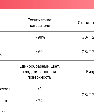
Технические
Стандарт испыта
показатели
＞98%
GB/T 22374-201
х
≤60
GB/T 22374-201
/л
Единообразный цвет,
гладкая и ровная
Визуальный
поверхность
 сухая
≤8
GB/T 22374-201
ушка
≤24