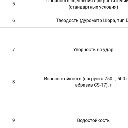
Прочность сцепления при растяжени
5
(стандартные условия)
6
Твёрдость (дурометр Шора, тип 
7
Упорность на удар
Износостойкость (нагрузка 750 г, 500 
8
абразив CS-17), г
9
Водостойкость