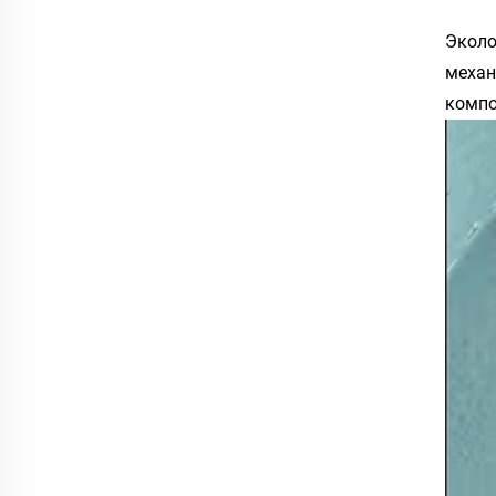
Эколо
механ
компо