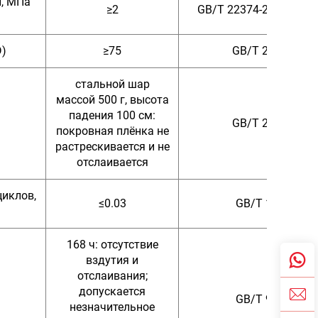
и, МПа
≥2
GB/T 22374-2018, разд
D)
≥75
GB/T 22411-200
стальной шар
массой 500 г, высота
падения 100 см:
GB/T 22374-201
покровная плёнка не
растрескивается и не
отслаивается
циклов,
≤0.03
GB/T 1768-200
168 ч: отсутствие
вздутия и
отслаивания;
допускается
GB/T 9274-198
незначительное