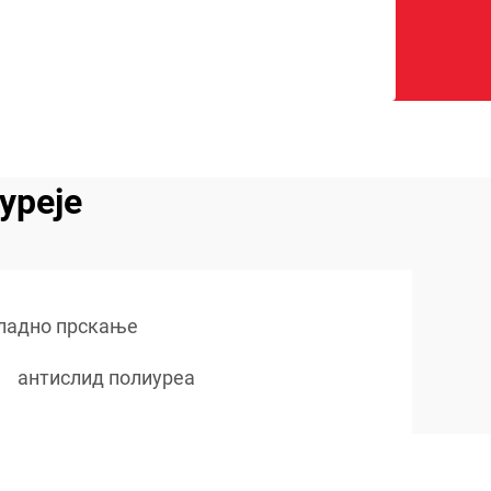
уреје
хладно прскање
антислид полиуреа