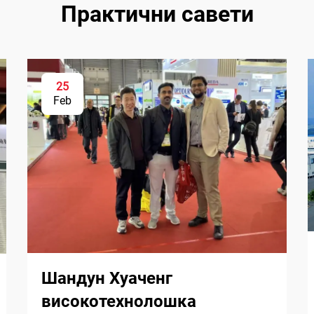
Практични савети
25
Feb
Шандун Хуаченг
високотехнолошка