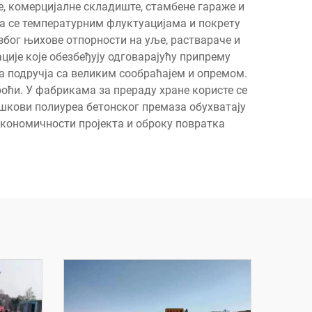
те, комерцијалне складиште, стамбене гараже и
ва се температурним флуктуацијама и покрету
због њихове отпорности на уље, раствараче и
ије које обезбеђују одговарајућу припрему
за подручја са великим сообраћајем и опремом.
оћи. У фабрикама за прераду хране користе се
ошкови полиуреа бетонског премаза обухватају
економичности пројекта и оброку повратка