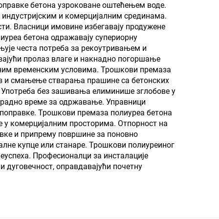
поправке бетона узроковане оштећењем воде.
 у индустријским и комерцијалним срединама.
ти. Власници имовине избегавају продужене
иуреа бетона одражавају супериорну
ањује честа потреба за рекоутривањем и
вајући пролаз влаге и накнадно погоршање
мним временским условима. Трошкови премаза
из и смањење стварања прашине са бетонских
. Употреба без зашивања елиминише зглобове у
 радно време за одржавање. Управници
 поправке. Трошкови премаза полиуреа бетона
ње у комерцијалним просторима. Отпорност на
авке и припрему површине за поновно
алне купце или станаре. Трошкови полиуреиног
неуспеха. Професионалци за инсталације
и дуговечност, оправдавајући почетну