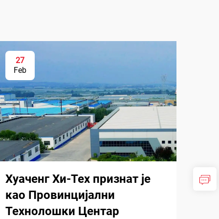
27
Feb
Хуаченг Хи-Тех признат је
као Провинцијални
Технолошки Центар