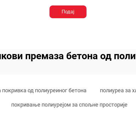
Подај
кови премаза бетона од поли
 покривка од полиуреиног бетона
полиуреа за 
покривање полиурејом за спољне просторије