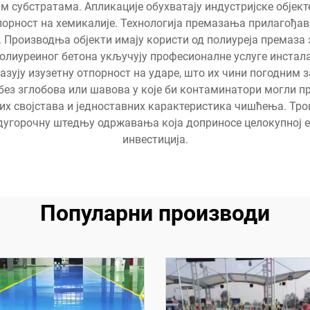
ким субстратама. Апликације обухватају индустријске објек
порност на хемикалије. Технологија премазања прилагођа
. Производња објекти имају користи од полиуреја премаза 
олиуреиног бетона укључују професионалне услуге инсталац
зују изузетну отпорност на ударе, што их чини погодним 
без зглобова или шавова у које би контаминатори могли пр
их својстава и једноставних карактеристика чишћења. Тр
 дугорочну штедњу одржавања која доприносе целокупној 
инвестиција.
Популарни производи