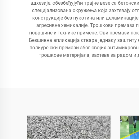
адхезије, обезбеђујући трајне везе са бетонс
специјализована окружења која захтевају от
конструкције без пукотина или деламинације
агресивне хемикалије. Трошкови премаза п
површине и технике примене. Ови премази пока
Безшивна апликација ствара једнаку заштиту 
полиурејски премази због својих антимикробн
трошкове материјала, захтеве за радом и