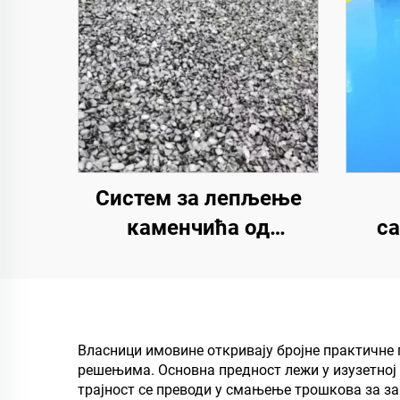
Систем за лепљење
каменчића од
с
полиуретанске смоле |
по
Хидроксипропил
полиуретан за уређење
и
и декорацију пејзажа
лу
Власници имовине откривају бројне практичне
решењима. Основна предност лежи у изузетној 
трајност се преводи у смањење трошкова за з