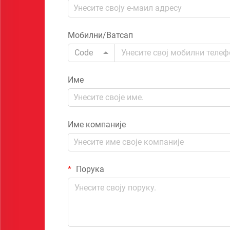
Мобилни/Ватсап
Code
Име
Име компаније
Порука