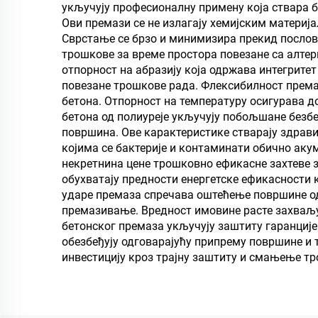
укључују професионалну примену која ствара б
Ови премази се не излагају хемијским материј
Сврстање се брзо и минимизира прекид послов
трошкове за време простора повезане са алте
отпорност на абразију која одржава интегрите
повезане трошкове рада. Флексибилност према
бетона. Отпорност на температуру осигурава 
бетона од полиуреје укључују побољшане безб
површина. Ове карактеристике стварају здрав
којима се бактерије и контаминати обично ак
некретнина цене трошковно ефикасне захтеве 
обухватају предности енергетске ефикасности 
ударе премаза спречава оштећење површине од
премазивање. Вредност имовине расте захваљу
бетонског премаза укључују заштиту гаранције
обезбеђују одговарајућу припрему површине и
инвестицију кроз трајну заштиту и смањење т