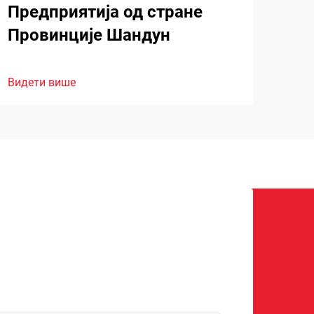
Предприятија од стране
Провинције Шандун
Видети више