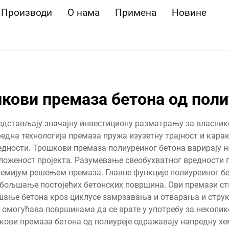
Производи
О нама
Примена
Новине
кови премаза бетона од поли
дстављају значајну инвестициону разматрању за власник
редна технологија премаза пружа изузетну трајност и кара
дности. Трошкови премаза полиуреиног бетона варирају н
сложеност пројекта. Разумевање свеобухватног вредности
емијум решењем премаза. Главне функције полиуреиног бе
обољшање постојећих бетонских површина. Ови премази ств
ршање бетона кроз циклусе замрзавања и отварања и стр
омогућава површинама да се врате у употребу за неколико
ови премаза бетона од полиуреје одражавају напредну хе