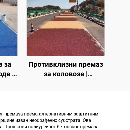
 за
Противклизни премаз
оде |
за коловозе |
аз за
Вишеслојни заштитни
за
премаз за унутрашње
и
и спољашње коловозе
возе
ког премаза према алтернативним заштитним
вршине изван необрађених субстрата. Ова
а. Трошкови полиуреиног бетонског премаза