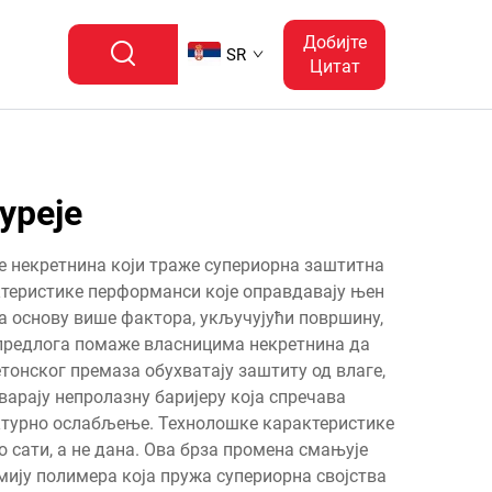
Добијте
SR
Цитат
уреје
е некретнина који траже супериорна заштитна
ктеристике перформанси које оправдавају њен
а основу више фактора, укључујући површину,
 предлога помаже власницима некретнина да
тонског премаза обухватају заштиту од влаге,
арају непролазну баријеру која спречава
уктурно ослабљење. Технолошке карактеристике
 сати, а не дана. Ова брза промена смањује
мију полимера која пружа супериорна својства