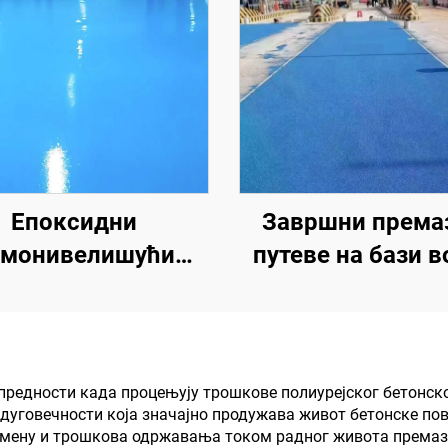
Епоксидни
Завршни премаз
амонивелишући
путеве на бази в
дови у боји | За
Вишеслојни прем
комерцијалне,
промену боје 
ндустријске и
унутрашње 
ксузне стамбене
спољашње коло
 предности када процењују трошкове полиурејског бетонс
дуговечности која значајно продужава живот бетонске по
пројекте
амену и трошкова одржавања током радног живота премаз