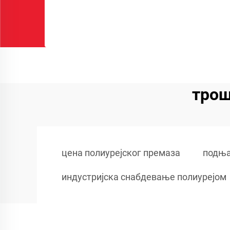
трош
цена полиурејског премаза
подња
индустријска снабдевање полиурејом