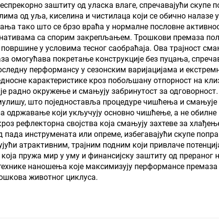
еспрекорно заштиту од уласка влаге, спречавајући скупе 
алима од уља, киселина и чистилаца који се обично налазе
ања тако што се брзо враћа у нормалне пословне активнос
рнативама са спорим закрепљањем. Трошкови премаза пол
т површине у условима тесног саобраћаја. Ова трајност см
за омогућава покретање конструкције без пуцања, спреча
доследну перформансу у сезонским варијацијама и екстре
едносне карактеристике кроз побољшану отпорност на кл
ије радно окружење и смањују забринутост за одговорност
умулишу, што поједноставља процедуре чишћења и смањује
за одржавање који укључују основно чишћење, а не обилне
кроз рефлекторна својства која смањују захтеве за хлађе
 пада инструмената или опреме, избегавајући скупе попр
јући атрактивним, трајним подним који привлаче потенциј
 која пружа мир у уму и финансијску заштиту од прераног 
 технике наношења које максимизују перформансе премаза 
рошкова животног циклуса.