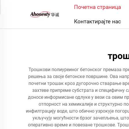
Почетна страница
Контактирајте нас
трош
Трошкови полиуреиног бетонског премаза пре
решења за своје бетонске површине. Ова нап
почетни трошак кроз дугорочно стварање вре
захтеве припреме субстрата и специфичну 
доносе информисане одлуке у вези са овим пр
отпорност на хемикалије и структурно п
инфилтрацију воде, што обично узрокује пого
укључују могућности брзог зачепљења, што 
оперативно време и повезане трошкове. Трошк