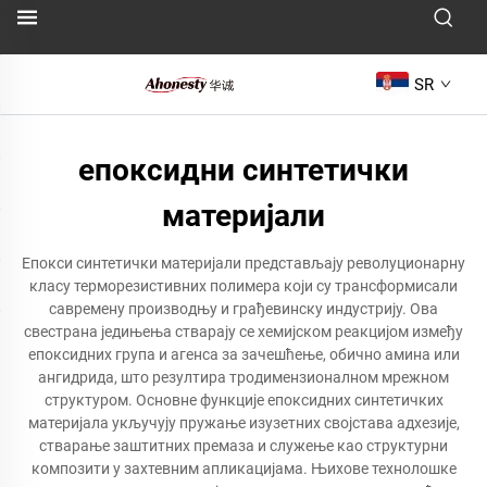
SR
епоксидни синтетички
материјали
Епокси синтетички материјали представљају револуционарну
класу терморезистивних полимера који су трансформисали
савремену производњу и грађевинску индустрију. Ова
свестрана једињења стварају се хемијском реакцијом између
епоксидних група и агенса за зачешћење, обично амина или
ангидрида, што резултира тродимензионалном мрежном
структуром. Основне функције епоксидних синтетичких
материјала укључују пружање изузетних својстава адхезије,
стварање заштитних премаза и служење као структурни
композити у захтевним апликацијама. Њихове технолошке