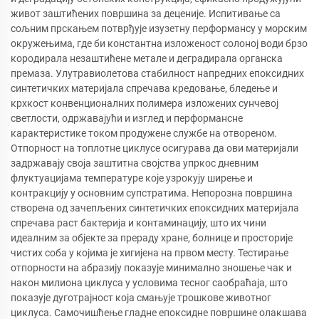
живот заштићених површина за деценије. Испитивање са
сољним прскањем потврђује изузетну перформансу у морским
окружењима, где би константна изложеност солоној води брзо
кородирала незаштићене метале и деградирала органска
премаза. Улутравиолетова стабилност напредних епоксидних
синтетичких материјала спречава кредовање, бледење и
крхкост конвенционалних полимера изложених сунчевој
светлости, одржавајући и изглед и перформансне
карактеристике током продужене службе на отвореном.
Отпорност на топлотне циклусе осигурава да ови материјали
задржавају своја заштитна својства упркос дневним
флуктуацијама температуре које узрокују ширење и
контракцију у основним супстратима. Непорозна површина
створена од зачепљених синтетичких епоксидних материјала
спречава раст бактерија и контаминацију, што их чини
идеалним за објекте за прераду хране, болнице и просторије
чистих соба у којима је хигијена на првом месту. Тестирање
отпорности на абразију показује минимално зношење чак и
након милиона циклуса у условима тесног саобраћаја, што
показује дуготрајност која смањује трошкове животног
циклуса. Самочишћење гладне епоксидне површине олакшава