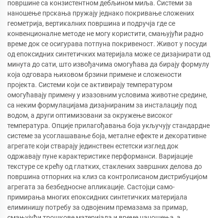
површине са конзистентном дебљином миља. Системи за
наношење прскања пружају једнако покривање сложених
геометрија, вертикалних површина и подручја где се
конвенционалне методе не могу користити, смањујући радно
време док се осигурава потпуна покривеност. Живот у посуди
од епоксидних синтетичких материјала може се дизајнирати од
минута до сати, што извођачима омогућава да бирају формулу
која одговара њиховом брзини примене и сложености
пројекта. Системи који се активирају температуром
омогућавају примену у изазовним условима животне средине,
са неким формулацијама дизајнираним за инсталацију под
водом, а други оптимизовани за окружење високог
температура. Опције прилагођавања боја укључују стандардне
системе за усоглашавање боја, металне ефекте и декоративне
агрегате који стварају јединствен естетски изглед док
одржавају пуне карактеристике перформанси. Варијације
текстуре се крећу од глатких, стаклених завршних делова до
површина отпорних на клиз са контролисаном дистрибуцијом
агрегата за безбедносне апликације. Састојци само-
примирања многих епоксидних синтетичких материјала
елиминишу потребу за одвојеним премазама за примар,
смањујући трошкове материјала и време наношења, а