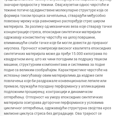
значајне предности у тежини. Овај изузетни однос чврстоће и
тежине потиче од јединствене молекуларне структуре која се
формира током процеса зачепљења, стварајући међусобно
повезану мрежу која равномерно распоређује стрес широм
материјала. За разлику од механичких веза које стварају тачке
концентрације стреса, епоксидни синтетички материјали
одржавају конзистентну чврстоћу на целој површини,
елиминишући слабе тачке које би могле довести до прераног
неуспеха. Прочност компресије високог квалитета епоксидних
синтетичких материјала може да пређе 15.000 килограма по
квадратном инчу, што их чини погодним за подршку тешком
машини, структурним компонентама и системима за подне
подне са великим сообраћајем. Карактеристике чврстоће на
истезању омогућавају овим материјалима да издрже силе
повлачења које би раздражале конвенционалне лепиле или
премазе, пружајући поуздану перформансу у апликацијама
подложним проширењу, контракцији и динамичком
оптерећењу. Отпорност на умору епоксидних синтетичких
материјала осигурава дугорочне перформансе у условима
цикличног оптерећења, одржавајући структурна својства кроз
милионе циклуса стреса без деградације. Ова трајност се