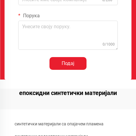
Порука
0/1000
Подај
епоксидни синтетички материјали
синтетички материјали са опајачем пламена