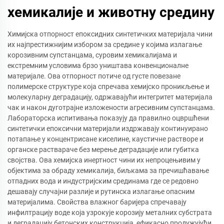
хемикалије и животну средину
Химијска отпорност епоксидних синтетичких материјала чини
их најпрестижнијим избором за средине у којима излагање
корозивним супстанцама, суровим хемикалијама и
екстремним условима брзо уништава конвенционалне
материјале. Ова отпорност потиче од густе повезане
полимерске структуре која спречава хемијско проникљење и
молекуларну деградацију, одржавајући интегритет материјала
чак и након дуготрајне изложености агресивним супстанцама.
Лабораторска испитивања показују да правилно оцвршћени
синтетички епоксични материјали издржавају континуирано
потапање у концентрисане киселине, каустичне растворе и
органске раствараче без мерење деградације или губитка
својства. Ова хемијска инертност чини их непроцењивим у
објектима за обраду хемикалија, биљкама за пречишћавање
отпадних вода и индустријским срединама где се редовно
дешавају случајни разлије и рутинска излагање опасним
материјалима. Свойства влажног баријера спречавају
инфилтрацију воде која узрокује корозију металних субстрата
и деградацију бетонских конструкција, ефикасно продужујући