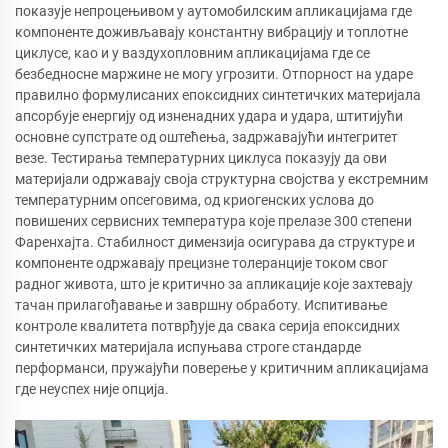
показује непроцењивом у аутомобилским апликацијама где
компоненте доживљавају константну вибрацију и топлотне
циклусе, као и у ваздухопловним апликацијама где се
безбедносне маржине не могу угрозити. Отпорност на ударе
правилно формулисаних епоксидних синтетичких материјала
апсорбује енергију од изненадних удара и удара, штитијући
основне супстрате од оштећења, задржавајући интегритет
везе. Тестирања температурних циклуса показују да ови
материјали одржавају своја структурна својства у екстремним
температурним опсеговима, од криогенских услова до
повишених сервисних температура које прелазе 300 степени
Фаренхајта. Стабилност димензија осигурава да структуре и
компоненте одржавају прецизне толеранције током свог
радног живота, што је критично за апликације које захтевају
тачан прилагођавање и завршну обработу. Испитивање
контроле квалитета потврђује да свака серија епоксидних
синтетичких материјала испуњава строге стандарде
перформанси, пружајући поверење у критичним апликацијама
где неуспех није опција.