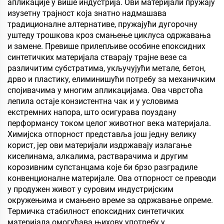
фини дрвени панел, еко-
апликације у више индустрија. Ови материјали пружају
плочу, фалеран
изузетну трајност која знатно надмашава
партикулски плочу итд.
традиционалне алтернативе, пружајући дугорочну
уштеду трошкова кроз смањење циклуса одржавања
и замене. Превише прилепљиве особине епоксидних
синтетичких материјала стварају трајне везе са
различитим субстратима, укључујући метале, бетон,
дрво и пластику, елиминишући потребу за механичким
спојивачима у многим апликацијама. Ова чврстоћа
лепила остаје конзистентна чак и у условима
екстремних напора, што осигурава поуздану
перформансу током целог животног века материјала.
Химијска отпорност представља још једну велику
корист, јер ови материјали издржавају излагање
киселинама, алкалима, растварачима и другим
корозивним супстанцама које би брзо разградиле
конвенционалне материјале. Ова отпорност се преводи
у продужен живот у суровим индустријским
окружењима и смањено време за одржавање опреме.
Термичка стабилност епоксидних синтетичких
материјала омогућава њихову употребу у