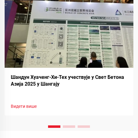
Шандун Хуаченг-Хи-Тех учествује у Свет Бетона
Азија 2025 у Шангају
Видети више