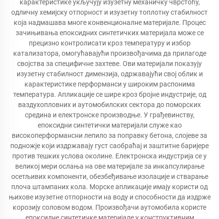
карактеристике укључују изузетну механичку чврстоћу,
одличну хемијску отпорност и изузетну топлотну стабилност
која надмашава многе конвенционалне материјале. Процес
зачињивања епоксидних синтетичких материјала може се
прецизно контролисати кроз температуру и избор
катализатора, омогућавајући произвођачима да прилагоде
својства за специфичне захтеве. Ови материјали показују
изузетну стабилност димензија, одржавајући свој облик и
карактеристике перформанси у широким распонима
температура. Апликације се шире кроз бројне индустрије, од
ваздухопловних и аутомобилских сектора до поморских
средина и електронске производње. У грађевинству,
епоксидни синтетички материјали служе као
високоперформансни лепило за поправку бетона, слојеве за
подножје који издржавају густ саобраћај и заштитне баријере
против тешких услова околине. Електронска индустрија се у
великој мери ослања на ове материјале за инкапсулирање
осетљивих компоненти, обезбеђивање изолације и стварање
плоча штампаних кола. Морске апликације имају користи од
њихове изузетне отпорности на воду и способности да издрже
корозију соловом водом. Произвођачи аутомобила користе
епоксидне синтетичке материјале у конструктивним