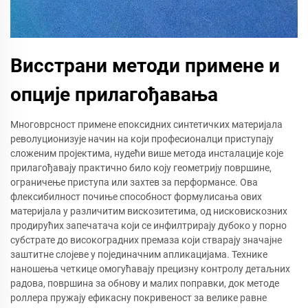
Висстрани методи примене и
опције прилагођавања
Многоврсност примене епоксидних синтетичких материјала
револуционизује начин на који професионалци приступају
сложеним пројектима, нудећи више метода инсталације које
прилагођавају практично било коју геометрију површине,
ограничење приступа или захтев за перформансе. Ова
флексибилност почиње способност формулисања ових
материјала у различитим вискозитетима, од нисковискозних
продирућих запечатача који се инфилтрирају дубоко у порно
субстрате до високоградних премаза који стварају значајне
заштитне слојеве у појединачним апликацијама. Технике
наношења четкице омогућавају прецизну контролу детаљних
радова, површина за обнову и малих поправки, док методе
роллера пружају ефикасну покривеност за велике равне