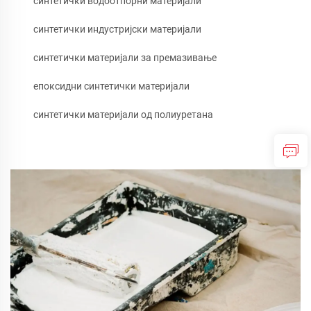
синтетички водоотпорни материјали
синтетички индустријски материјали
синтетички материјали за премазивање
епоксидни синтетички материјали
синтетички материјали од полиуретана