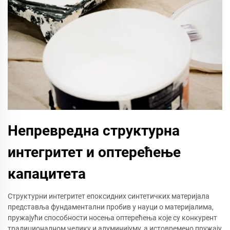
Непревредна структурна
интегритет и оптерећење
капацитета
Структурни интегритет епоксидних синтетичких материјала
представља фундаментални пробив у науци о материјалима,
пружајући способности носења оптерећења које су конкурент
традиционалном челику и алуминијуму, а истовремено пружају