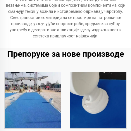
везањима, системима боје и композитним компонентама који
смањују тежину возила и истовремено одржавају чврстоћу.
Свестраност ових материјала се простире на потрошачке
производе, укључујући спортске робе, предмете за кућну
употребу и декоративне апликације где су издржљивост и
естетска привлачност најважнији.
Препоруке за нове производе