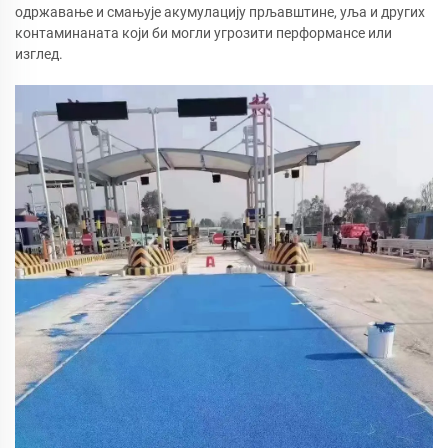
одржавање и смањује акумулацију прљавштине, уља и других
контаминаната који би могли угрозити перформансе или
изглед.