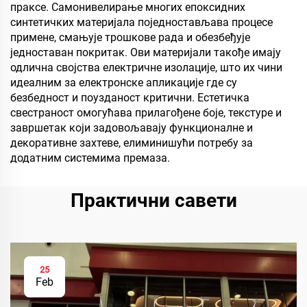
праксе. Самонивелирање многих епоксидних
синтетичких материјала поједностављава процесе
примене, смањује трошкове рада и обезбеђује
једноставан покритак. Ови материјали такође имају
одлична својства електричне изолације, што их чини
идеалним за електронске апликације где су
безбедност и поузданост критични. Естетичка
свестраност омогућава прилагођене боје, текстуре и
завршетак који задовољавају функционалне и
декоративне захтеве, елиминишући потребу за
додатним системима премаза.
Практични савети
25
Feb