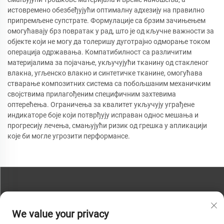
истовремено обезбеђујући оптималну адхезију на правилно
припремљене супстрате. Формулације са брзим зачињењем
омогућавају брз повратак у рад, што је од кључне важности за
објекте који не могу да толеришу дуготрајно одморање током
операција одржавања. Компатибилност са различитим
материјалима за појачање, укључујући тканину од стакленог
влакна, угљенско влакно и синтетичке тканине, омогућава
стварање композитних система са побољшаним механичким
својствима прилагођеним специфичним захтевима
оптерећења. Ограничења за квалитет укључују уграђене
индикаторе боје који потврђују исправан однос мешања и
прогресију лечења, смањујући ризик од грешка у апликацији
које би могле угрозити перформансе.
КОНТАКТИРАЈТЕ НАС
We value your privacy
Телефон:
+86-13793890209