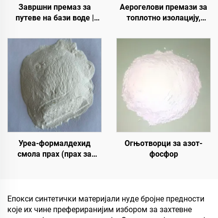
Завршни премаз за
Аерогелови премази за
путеве на бази воде |
топлотно изолацију,
Вишеслојни премаз за
звучну изолацију и
промену боје за
апсорпцију, отпорност на
унутрашње и спољашње
влагу и плесени, за кров,
коловозе
солар, спољни зид,
унутрашњи зид,
преградну зид, спаваћу
собу, састанак и
учионицу, КТВ, по
Уреа-формалдехид
Огњотворци за азот-
смола прах (прах за
фосфор
лепило од дрвета/прилеп
за прах) који се користи
у производњи вештачких
плоча, укључујући
Епокси синтетички материјали нуде бројне предности
вишеслојни фалекар,
које их чине префериранијим избором за захтевне