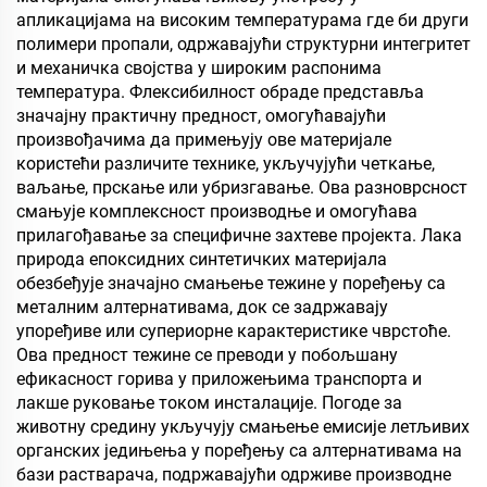
апликацијама на високим температурама где би други
полимери пропали, одржавајући структурни интегритет
и механичка својства у широким распонима
температура. Флексибилност обраде представља
значајну практичну предност, омогућавајући
произвођачима да примењују ове материјале
користећи различите технике, укључујући четкање,
ваљање, прскање или убризгавање. Ова разноврсност
смањује комплексност производње и омогућава
прилагођавање за специфичне захтеве пројекта. Лака
природа епоксидних синтетичких материјала
обезбеђује значајно смањење тежине у поређењу са
металним алтернативама, док се задржавају
упоређиве или супериорне карактеристике чврстоће.
Ова предност тежине се преводи у побољшану
ефикасност горива у приложењима транспорта и
лакше руковање током инсталације. Погоде за
животну средину укључују смањење емисије летљивих
органских једињења у поређењу са алтернативама на
бази растварача, подржавајући одрживе производне