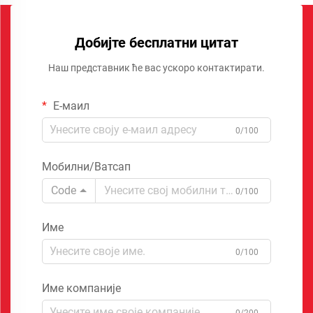
Добијте бесплатни цитат
Наш представник ће вас ускоро контактирати.
Е-маил
0/100
Мобилни/Ватсап
Code
0/100
Име
0/100
Име компаније
0/200