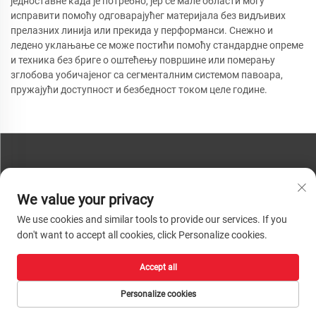
једноставне када је потребно, јер се мале области могу
исправити помоћу одговарајућег материјала без видљивих
прелазних линија или прекида у перформанси. Снежно и
ледено уклањање се може постићи помоћу стандардне опреме
и техника без бриге о оштећењу површине или померању
зглобова уобичајеног са сегменталним системом павоара,
пружајући доступност и безбедност током целе године.
КОНТАКТИРАЈТЕ НАС
We value your privacy
Телефон:
+86-13793890209
We use cookies and similar tools to provide our services. If you
Телефон:
+86-13793890209
don't want to accept all cookies, click Personalize cookies.
Пошта:
[email protected]
Accept all
Ауторско право © 2026 Шандун Хуацхенг Хигх-Тецх Материал
Технологија Цо, Лтд. Сва права су задржана. |
Политике приватности
Personalize cookies