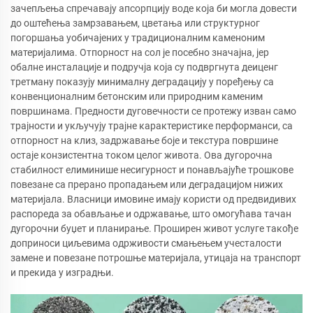
зачепљења спречавају апсорпцију воде која би могла довести
до оштећења замрзавањем, цветања или структурног
погоршања уобичајених у традиционалним каменоним
материјалима. Отпорност на сол је посебно значајна, јер
обалне инсталације и подручја која су подвргнута деиценг
третману показују минималну деградацију у поређењу са
конвенционалним бетонским или природним каменим
површинама. Предности дуговечности се протежу изван само
трајности и укључују трајне карактеристике перформанси, са
отпорност на клиз, задржавање боје и текстура површине
остаје конзистентна током целог живота. Ова дугорочна
стабилност елиминише несигурност и понављајуће трошкове
повезане са прерано пропадањем или деградацијом нижих
материјала. Власници имовине имају користи од предвидивих
распореда за обављање и одржавање, што омогућава тачан
дугорочни буџет и планирање. Проширен живот услуге такође
доприноси циљевима одрживости смањењем учесталости
замене и повезане потрошње материјала, утицаја на транспорт
и прекида у изградњи.