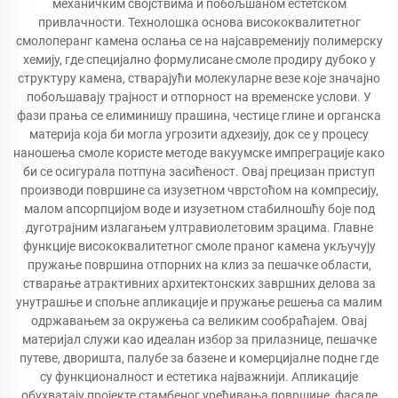
механичким својствима и побољшаном естетском
привлачности. Технолошка основа висококвалитетног
смолоперанг камена ослања се на најсавременију полимерску
хемију, где специјално формулисане смоле продиру дубоко у
структуру камена, стварајући молекуларне везе које значајно
побољшавају трајност и отпорност на временске услови. У
фази прања се елиминишу прашина, честице глине и органска
материја која би могла угрозити адхезију, док се у процесу
наношења смоле користе методе вакуумске импреграције како
би се осигурала потпуна засићеност. Овај прецизан приступ
производи површине са изузетном чврстоћом на компресију,
малом апсорпцијом воде и изузетном стабилношћу боје под
дуготрајним излагањем ултравиолетовим зрацима. Главне
функције висококвалитетног смоле праног камена укључују
пружање површина отпорних на клиз за пешачке области,
стварање атрактивних архитектонских завршних делова за
унутрашње и спољне апликације и пружање решења са малим
одржавањем за окружења са великим сообраћајем. Овај
материјал служи као идеалан избор за прилазнице, пешачке
путеве, дворишта, палубе за базене и комерцијалне подне где
су функционалност и естетика најважнији. Апликације
обухватају пројекте стамбеног уређивања површине, фасаде