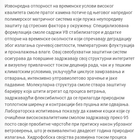
Извонредна отпорност на временске услови високог
квалитета смоле пратог камена потиче од његовог напредног
полимерског матричног система који пружа неупоредиву
заштиту од стресних фактора у окружењу. Специјализована
формулација смоле садржи УВ стабилизаторе и додатке
отпорне на временске околности који спречавају деградацију
због излагања сунчевој светлости, температурних флуктуација
и проналажења влаге. Овај свеобухватни заштитни систем
осигурава да површине задржавају свој структурни интегритет
и визуелну привлачност током деценија рада, чак и у тешким
климатским условима, укључујући циклусе замрзавања и
отварања, интензивно ултравиолетово зрачење и јаке
падавине. Молекуларна структура смоле ствара заштитну
баријеру која штити агрегат од процеса ветрања,
задржавајући флексибилност да се прилагоди природном
топлотном ширењу и контракцији без пуцања или одвајања.
Лабораторска испитивања показују да камени коцки који су
очишћени висококвалитетним смолом задржавају преко 95
посто своје првобитне чврстоће при притиску након убрзаног
ветроверења, што је еквивалентно двадесет година природног
излагања. Хидрофобска својства развијена током процеса