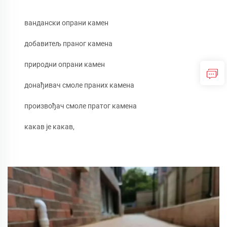
вандански опрани камен
добавитељ праног камена
природни опрани камен
донађивач смоле праних камена
произвођач смоле пратог камена
какав је какав,