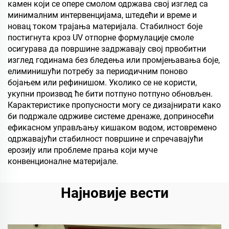
камен који се опере смолом одржава свој изглед са
минималним интервенцијама, штедећи и време и
новац током трајања материјала. Стабилност боје
постигнута кроз UV отпорне формулације смоле
осигурава да површине задржавају свој првобитни
изглед годинама без бледења или промјењавања боје,
елиминишући потребу за периодичним поново
бојањем или рефинишом. Уколико се не користи,
укупни производ ће бити потпуно потпуно обновљен.
Карактеристике пропусности могу се дизајнирати како
би подржале одрживе системе дренаже, доприносећи
ефикасном управљању кишаком водом, истовремено
одржавајући стабилност површине и спречавајући
ерозију или проблеме прања који муче
конвенционалне материјале.
Најновије вести