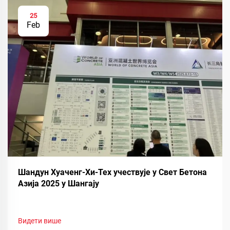
25
Feb
Шандун Хуаченг-Хи-Тех учествује у Свет Бетона
Азија 2025 у Шангају
Видети више