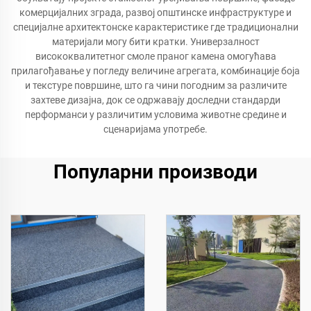
комерцијалних зграда, развој општинске инфраструктуре и
специјалне архитектонске карактеристике где традиционални
материјали могу бити кратки. Универзалност
висококвалитетног смоле праног камена омогућава
прилагођавање у погледу величине агрегата, комбинације боја
и текстуре површине, што га чини погодним за различите
захтеве дизајна, док се одржавају доследни стандарди
перформанси у различитим условима животне средине и
сценаријама употребе.
Популарни производи