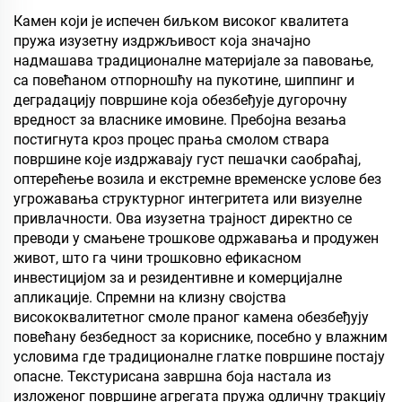
складиштење,
Камен који је испечен биљком високог квалитета
резервоар за уље,
пружа изузетну издржљивост која значајно
складиште житарица,
надмашава традиционалне материјале за павовање,
транспорт и спољне
са повећаном отпорношћу на пукотине, шиппинг и
објекте, и апликације за
деградацију површине која обезбеђује дугорочну
животне стилове
вредност за власнике имовине. Пребојна везања
постигнута кроз процес прања смолом ствара
површине које издржавају густ пешачки саобраћај,
оптерећење возила и екстремне временске услове без
угрожавања структурног интегритета или визуелне
привлачности. Ова изузетна трајност директно се
преводи у смањене трошкове одржавања и продужен
живот, што га чини трошковно ефикасном
инвестицијом за и резидентивне и комерцијалне
апликације. Спремни на клизну својства
висококвалитетног смоле праног камена обезбеђују
повећану безбедност за кориснике, посебно у влажним
условима где традиционалне глатке површине постају
опасне. Текстурисана завршна боја настала из
изложеног површине агрегата пружа одличну тракцију