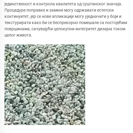
јединственост и контрола квалитета од суштинског значаја.
Процедуре поправке и замене могу одржавати естетски
континуитет, јер се нове апликације могу уједначити у боји и
текстурирати како би се беспрекорно помешале са постојећим
површинама, сачувајући целокупни интегритет дизајна током
целог живота.