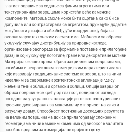
глатке површине за ходање са финим агрегатима или
текстуриранијим завршцима користећи веће каменске
компоненте. Матрица смоле може бити оцртана како би се
допунила или контрастирала са агрегатом, пружајући додатне
могућности дизајна и обезбеђујући координацију боја са
околним архитектонским елементима. Моћности за обрасце
укључују случајну дистрибуцију за природне изгледе,
организоване распореде за формалне поставке и прилагођене
дизајне који укључују логотипе, гране или декоративне мотиви.
Материјал се лако прилагођава закривљеним површинама,
нагибима и неправилним геометријским карактеристикама
које изазивају традиционалне системе павоара, што га чини
идеалним за савремене архитектонске апликације где су
жељени течни облици и органски облици. Опције завршног
обриса површине се крећу од глатког, полираног изгледа
погодног за унутрашње апликације до тешко текстурисаних
профила дизајнираних за максималну отпорност на клиз и
визуелну драму. Способност постизања доследних резултата
на великим површинама док се прилагођавају сложеним
геометријама чини каменим каменима од високог квалитета
посебно вредним за комерцијалне пројекте где су