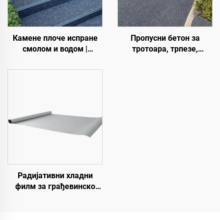
Камене плоче испране
Пропусни бетон за
смолом и водом |
тротоара, трпезе,
Коштани шљунак,
паркове, паркинге и
кристални камен,
друга подручја,
камени тепих за
неопходан је производ за
комерцијалне и
изградњу града сунџера
стамбене објекте
Радијативни хладни
филм за грађевинско
поље, енергетску
опрему, индустријско и
специјално