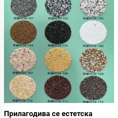
Прилагодива се естетска