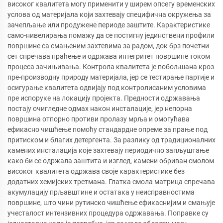
високог квалитета могу применити у ширем опсегу временских
услова од материјала који захтевају специфична окружења за
зачепљање или продужене периоде заштите. Карактеристике
само-нивелирања помажу да се постигну јединствени профили
површине са смањеним захтевима за радом, док брз почетни
сет спречава праћење и одржава интегритет површине током
процеса зачињивања. Контрола квалитета је побољшана кроз
пре-производну природу материјала, јер се тестирање партије и
осигурање квалитета одвијају под контролисаним условима
пре испоруке на локацију пројекта. Предности одржавања
постају очигледне одмах након инсталације, јер непорна
површина отпорно противи пролазу мрља и омогућава
ефикасно чишћење помоћу стандардне опреме за прање под
притиском и благих детергента. За разлику од традиционалних
камених инсталација које захтевају периодично запљуштање
како би се одржала заштита и изглед, камени обриван смолом
високог квалитета одржава своје карактеристике без
додатних хемијских третмана. Глатка смола матрица спречава
акумулацију прљавштине и остатака у неисправностима
површине, што чини рутинско чишћење ефикаснијим и смањује
учесталост интензивних процедура одржавања. Поправке су