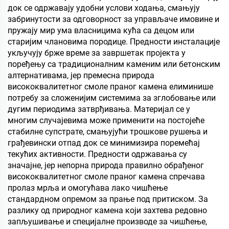
док се одржавају удобни услови ходања, смањују
забринутости за одговорност за управљаче имовине и
пружају мир ума власницима кућа са децом или
старијим члановима породице. Предности инсталације
укључују брже време за завршетак пројекта у
поређењу са традиционалним каменим или бетонским
алтернативама, јер премесна природа
висококвалитетног смоле праног камена елиминише
потребу за сложенијим системима за зглобовање или
дугим периодима затврђивања. Материјал се у
многим случајевима може применити на постојеће
стабилне супстрате, смањујући трошкове рушења и
грађевински отпад док се минимизира поремећај
текућих активности. Предности одржавања су
значајне, јер непорна природа правилно обрађеног
висококвалитетног смоле праног камена спречава
пролаз мрља и омогућава лако чишћење
стандардном опремом за прање под притиском. За
разлику од природног камена који захтева редовно
запљушивање и специјалне производе за чишћење,