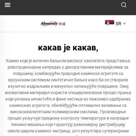
SR
какав је какав,
Камен који је испечен биљком високог квалитета представља
револуционарни напредак у декоративним материјалима за
површину, комбинујући природне каменске агрегате са
врхунским системом синтетичке биљке како би се створиле
изузетно издржљиве и визуелно запањујуће површине. Овај
иновативни материјал користи специјализовани процес прања
који уклања нечистоће и фине честице из пажљиво одабраних
каменских агрегата, обезбеђујући оптимално везивање са
висококвалитетним полимерским смолама. Производњи
процес укључује прецизну контролу температуре и напредне
технике мешања које гарантују равномерну дистрибуцију
смоле широм каменог матрица, што резултира супериорним