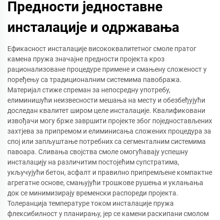
Предности једноставне
инсталације и одржавања
Ефикасност инсталације висококвалитетног смоле пратог
камена пружа значајне предности пројекта кроз
рационализоване процедуре примене и смањену сложеност у
поређењу са традиционалним системима павобража.
Материјал стиже спреман за непосредну употребу,
елиминишући неизвесности мешања на месту и обезбеђујући
доследан квалитет широм целе инсталације. Квалификовани
извођачи могу брже завршити пројекте због поједностављених
захтјева за припремом и елиминисања сложених процедура за
спој или запљуштање потребних са сегменталним системима
павоара. Сливања својства смоле омогућавају успешну
инсталацију на различитим постојећим супстратима,
укључујући бетон, асфалт и правилно припремљене компактне
агрегатне основе, смањујући трошкове рушења и уклањања
док се минимизирају временски распореди пројекта.
Толеранција температуре током инсталације пружа
флексибилност у планирању, јер се камени раскипани смолом