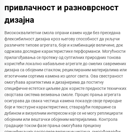
привлачност и разноврсност
дизајна
Висококвалитетни смола опрани камен нуди без преседана
флексибилност дизајна кроз његову способност да укључи
различите типове агрегата, боје и комбинације величине, док
одржава доследне карактеристике перформанси. Могућности
прилагођавања се протежу од суптилних природних тонова
користећи локално набављене агрегате до смелих савремених
дизајна са обојеним стаклом, рециклираним материјалима или
егзотичним сортима камена из целог света. Ова свестраност
омогућава архитектима и дизајнерима да постигну
специфичне естетске циљеве док користе предности техничких
својстава система везивања смоле. Процес прања агрегата
осигурава да свака честица камена показује своје природне
боје и текстурне карактеристике, стварајући површине са
дубином и визуелним интересом које се не могу реплицирати
обојеним или вештачки обојеним материјалима. Контрола
градације током фазе прања омогућава прецизну
спецификацију расподеле величине честица, омогућавајући