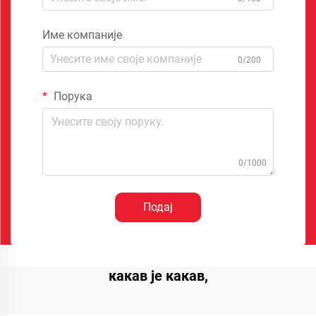
Име компаније
0/200
Порука
0/1000
Подај
какав је какав,