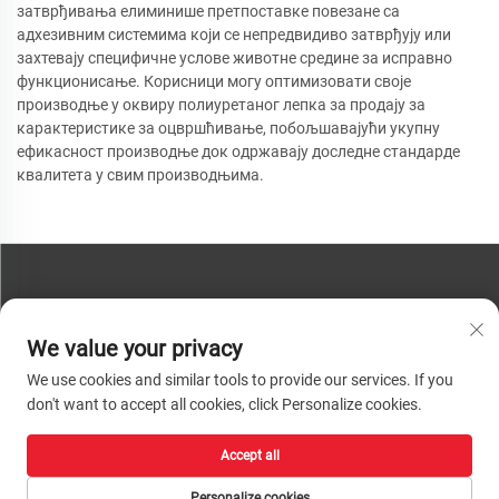
затврђивања елиминише претпоставке повезане са
адхезивним системима који се непредвидиво затврђују или
захтевају специфичне услове животне средине за исправно
функционисање. Корисници могу оптимизовати своје
производње у оквиру полиуретаног лепка за продају за
карактеристике за оцвршћивање, побољшавајући укупну
ефикасност производње док одржавају доследне стандарде
квалитета у свим производњима.
КОНТАКТИРАЈТЕ НАС
We value your privacy
Телефон:
+86-13793890209
We use cookies and similar tools to provide our services. If you
Телефон:
+86-13793890209
don't want to accept all cookies, click Personalize cookies.
Пошта:
[email protected]
Accept all
Ауторско право © 2026 Шандун Хуацхенг Хигх-Тецх Материал
Технологија Цо, Лтд. Сва права су задржана. |
Политике приватности
Personalize cookies