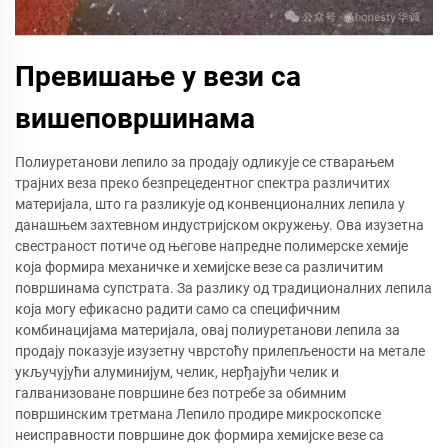
Превишање у вези са
вишеповршинама
Полиуретанови лепило за продају одликује се стварањем
трајних веза преко безпрецедентног спектра различитих
материјала, што га разликује од конвенционалних лепила у
данашњем захтевном индустријском окружењу. Ова изузетна
свестраност потиче од његове напредне полимерске хемије
која формира механичке и хемијске везе са различитим
површинама супстрата. За разлику од традиционалних лепила
која могу ефикасно радити само са специфичним
комбинацијама материјала, овај полиуретанови лепила за
продају показује изузетну чврстоћу прилепљености на метале
укључујући алуминијум, челик, нерђајући челик и
галванизоване површине без потребе за обимним
површинским третмана Лепило продире микроскопске
неисправности површине док формира хемијске везе са