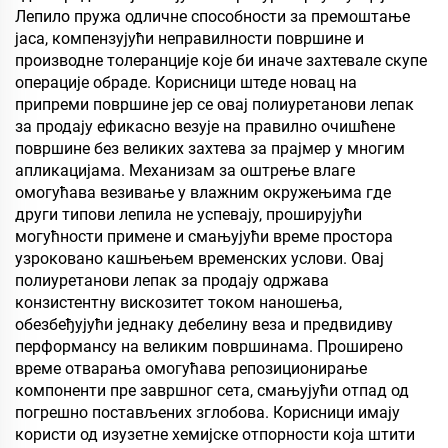
Лепило пружа одличне способности за премоштање
јаса, компензујући неправилности површине и
производне толеранције које би иначе захтевале скупе
операције обраде. Корисници штеде новац на
припреми површине јер се овај полиуретанови лепак
за продају ефикасно везује на правилно очишћене
површине без великих захтева за прајмер у многим
апликацијама. Механизам за оштрење влаге
омогућава везивање у влажним окружењима где
други типови лепила не успевају, проширујући
могућности примене и смањујући време простора
узроковано кашњењем временских услови. Овај
полиуретанови лепак за продају одржава
конзистентну вискозитет током наношења,
обезбеђујући једнаку дебелину веза и предвидиву
перформансу на великим површинама. Проширено
време отварања омогућава репозиционирање
компоненти пре завршног сета, смањујући отпад од
погрешно постављених зглобова. Корисници имају
користи од изузетне хемијске отпорности која штити