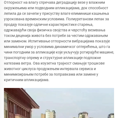
Отпорност на влагу спречава деградацију везе у влажним
окружењима или подводним апликацијама, док способност
лепила да се зачепи у присуству влаге елиминише кашњења
узрокована временским условима. Полиуретанови лепак за
продају показује одличне карактеристике старења,
одржавајући своја физичка својства и чврстоћу везивања
током деценија живота без потребе за честим одржавањем
или заменом. Испитивање отпорности вибрацијама показује
минимални умор у условима динамичког оптерећења, што га
чини погодним за апликације које укључују ротирајуће машине,
транспортну опрему и структурне апликације подложне
натезама ветра. Ова изузетна трајност смањује трошкове
животног циклуса продужењем интервала сервиса и
минимизирањем потребе за поправкама или замене у
критичним апликацијама.