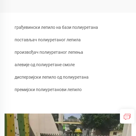
грађевински лепило на бази полиуретана
постављач полиуретаног лепила
произвођач полиуретаног лепења
алевије од полиуретане смоле
дисперзијски лепило од полиуретана
премијски полиуретанови лепило