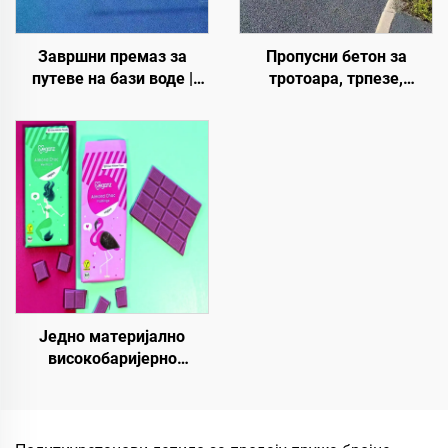
Завршни премаз за
Пропусни бетон за
путеве на бази воде |
тротоара, трпезе,
Вишеслојни премаз за
паркове, паркинге и
промену боје за
друга подручја,
унутрашње и спољашње
неопходан је производ за
коловозе
изградњу града сунџера
Једно материјално
високобаријерно
папирно основно
материјало за растворе
паковања за производе
као што су чај, кафа,