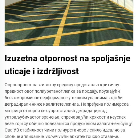
Izuzetna otpornost na spoljašnje
uticaje i izdržljivost
Опропорност на животну средину представља критичну
предност овог полиуретаног лепка за продају, пружајући
бескомпромисне перформансе у тешким условима који би
деградирали ниже квалитете лепила. Напређена полимерска
матрица отпорно се супротставља деградацији од
ултраљубичастог зрачења, спречавајући крхкост и неуспех
везе који су обично повезани са продуженом излагањем сунцу.
Ова УВ стабилност чини полиуретаново лепило идеално за
спољне апликације, укључујући архитектонско стазање,