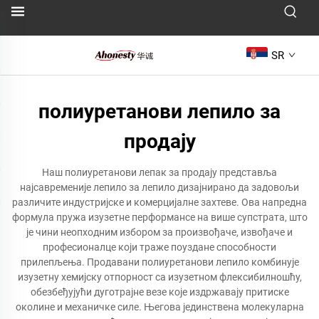
SR
полиуретанови лепило за
продају
Наш полиуретанови лепак за продају представља
најсавременије лепило за лепило дизајнирано да задовољи
различите индустријске и комерцијалне захтеве. Ова напредна
формула пружа изузетне перформансе на више супстрата, што
је чини неопходним избором за произвођаче, извођаче и
професионалце који траже поуздане способности
прилепљења. Продавани полиуретанови лепило комбинује
изузетну хемијску отпорност са изузетном флексибилношћу,
обезбеђујући дуготрајне везе које издржавају притиске
околине и механичке силе. Његова јединствена молекуларна