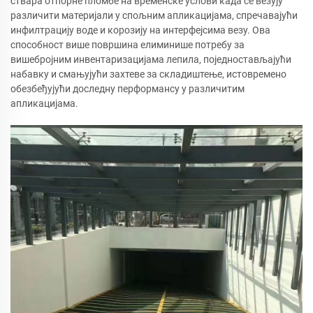
ствара отпорне пломбе на временске услови када се везују
различити материјали у спољним апликацијама, спречавајући
инфилтрацију воде и корозију на интерфејсима везу. Ова
способност више површина елиминише потребу за
вишебројним инвентаризацијама лепила, поједностављајући
набавку и смањујући захтеве за складиштење, истовремено
обезбеђујући доследну перформансу у различитим
апликацијама.