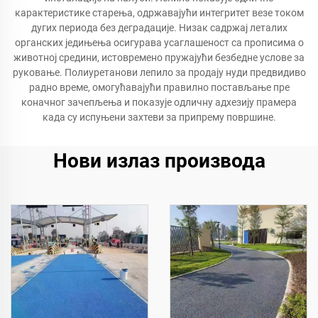
карактеристике старења, одржавајући интегритет везе током
дугих периода без деградације. Низак садржај леталих
органских једињења осигурава усаглашеност са прописима о
животној средини, истовремено пружајући безбедне услове за
руковање. Полиуретанови лепило за продају нуди предвидиво
радно време, омогућавајући правилно постављање пре
коначног зачепљења и показује одличну адхезију прамера
када су испуњени захтеви за припрему површине.
Нови излаз производа