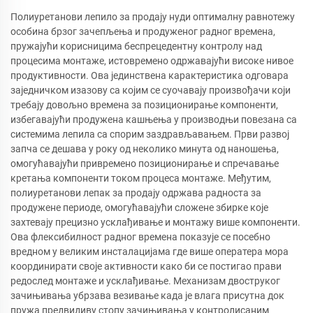
Полиуретанови лепило за продају нуди оптималну равнотежу
особина брзог зачепљења и продуженог радног времена,
пружајући корисницима беспрецедентну контролу над
процесима монтаже, истовремено одржавајући високе нивое
продуктивности. Ова јединствена карактеристика одговара
заједничком изазову са којим се суочавају произвођачи који
требају довољно времена за позиционирање компоненти,
избегавајући продужена кашњења у производњи повезана са
системима лепила са спорим заздрављавањем. Први развој
запча се дешава у року од неколико минута од наношења,
омогућавајући привремено позиционирање и спречавање
кретања компоненти током процеса монтаже. Међутим,
полиуретанови лепак за продају одржава радноста за
продужене периоде, омогућавајући сложене збирке које
захтевају прецизно усклађивање и монтажу више компоненти.
Ова флексибилност радног времена показује се посебно
вредном у великим инсталацијама где више оператера мора
координирати своје активности како би се постигао прави
редослед монтаже и усклађивање. Механизам двоструког
зачињивања убрзава везивање када је влага присутна док
пружа предвидиву стопу зачињивања у контролисаним