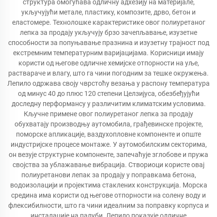
структура омогућава одличну адхезију на материјале,
укључујући метале, пластику, композите, дрво, бетон и
еластомере. Технолошке карактеристике овог полиуретаног
лепка за продају укључују брзо зачепљавање, изузетне
способности за попуњавање празнина и изузетну трајност под
екстремним температурним варијацијама. Корисници имају
користи од његове одличне хемијске отпорности на уље,
раствараче и влагу, што га чини погодним за тешке окружења.
Лепило одржава своју чврстоћу везања у распону температура
од минус 40 до плюс 120 степени Целзијуса, обезбеђујући
доследну перформансу у различитим климатским условима.
Кључне примене овог полиуретаног лепка за продају
обухватају производњу аутомобила, грађевинске пројекте,
поморске апликације, ваздухопловне компоненте и опште
индустријске процесе монтаже. У аутомобилским секторима,
он везује структурне компоненте, запечаћује зглобове и пружа
својства за ублажавање вибрација. Створиоци користе овај
полиуретанови лепак за продају у поправкама бетона,
водоизолацији и пројектима стаклених конструкција. Морска
средина има користи од његове отпорности на солену воду и
флексибилности, што га чини идеалним за поправку корпуса и
инсталације на палуби. Лепило показује одличне