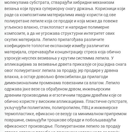
молекулама субстрата, стварајући хибридни механизам
везања који пружа супериорну снагу држања. Корисници који
раде са композитним материјалима имају користи од ове
полиуретане лепиле која се продаје и која може да повеже
угљенско влакно, стаклопласт и напредне полимерне
композите, а да не угрожава структурни интегритет ових
скупих материјала. Лепило прилагођава различите
коефицијенте топлотне експанзије између различитих
материјала, спречавајући концентрацију стреса која обично
узрокује неуспех везивања у крутим системма лепила. У
апликацијама за везивање дрвета приказује се још једна снага
овог полиуретаног лепила за продају, јер продире у дрвена
влакна, а остаје довољно флексибилан да прилагоди
димензионалним променама повезаним са влагом. Лепило
одржава јаке везе са обрађеном дрвом, инжењерским
дрвеним производима и егзотичним тврдим дрвећем које се
обично користе у високим апликацијама. Пластичне супстрате,
укључујући полиетилен, полипропилен, ПВЦ и инженерске
термопластике, ефикасно се везују са минималном припремом
површине, смањујући трошкове обраде и побољшавајући
ефикасност производње. Полиуретанови лепило за продају