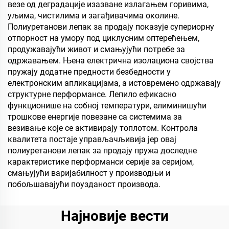
везе од деградације изазване излагањем горивима,
уљима, чистилима и загађивачима околине.
Полиуретанови лепак за продају показује супериорну
отпорност на умору под циклусним оптерећењем,
продужавајући живот и смањујући потребе за
одржавањем. Њена електрична изолациона својства
пружају додатне предности безбедности у
електронским апликацијама, а истовремено одржавају
структурне перформансе. Лепило ефикасно
функционише на собној температури, елиминишући
трошкове енергије повезане са системима за
везивање које се активирају топлотом. Контрола
квалитета постаје управљачљивија јер овај
полиуретанови лепак за продају пружа доследне
карактеристике перформанси серије за серијом,
смањујући варијабилност у производњи и
побољшавајући поузданост производа.
Најновије вести