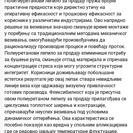
Политиуретанови лепило за продају пружа бројне
ореви, чоколаде, пецири
практичне предности које директно утичу на
и зачини
оперативну ефикасност и трошковну ефикасност за
кориснике у различитим индустријама. Ово напредно
решење за везивање значајно смањује време монтаже
у поређењу са традиционалним методама механичког
везивања, омогућавајући произвођачима да
рационализују производне процесе и повећају проток.
Полиуретанови лепило за продају елиминише потребу
за бушење рупа, смањује отпад материјала и спречава
концентрације стреса које могу угрозити структурни
интегритет. Корисници доживљавају побољшане
естетске резултате јер овај лепак ствара невидљиве
линије веза које одржавају визуелну привлачност
готових производа. Флексибилност која је присутна
овом полиуретаном лепилу за продају прилагођава се
циклусима топлотног ширења и контракције,
спречавајући неуспех везивања под условима
динамичког оптерећења. Ова карактеристика се
посебно показује као вредна у спољним апликацијама
где се редовно јављају температурне флуктуације.