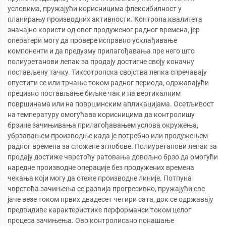
условима, пружајући корисницима флексибилност у
планирању производних активности. Контрола квалитета
значајно користи од овог продуженог радног времена, јер
оператери могу да провере исправно усклађивање
компоненти и да предузму прилагођавања пре него што
полиуретанови лепак за продају достигне своју коначну
постављену тачку. Тиксотропска својства лепка спречавају
опустити се или трчање током радног периода, одржавајући
прецизно постављање биљке чак и на вертикалним
површинама или на површинским апликацијама. Осетљивост
на температуру омогућава корисницима да контролишу
брзине зачињивања прилагођавањем услова окружења,
убрзавањем производње када је потребно или продужењем
радног времена за сложене зглобове. Полиуретанови лепак за
продају достиже чврстоћу ратовања довољно брзо да омогући
наредне производне операције без продужених времена
чекања који могу да отеже производне линије. Потпуна
чврстоћа зачињења се развија прогресивно, пружајући све
јаче везе током првих двадесет четири сата, док се одржавају
предвидиве карактеристике перформанси током целог
процеса зачињења. Ово контролисано понашање