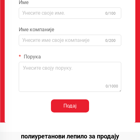
Име
0/100
Име компаније
0/200
Порука
0/1000
Подај
полиуретанови лепило за продају