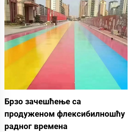
Брзо зачешћење са
продуженом флексибилношћу
радног времена