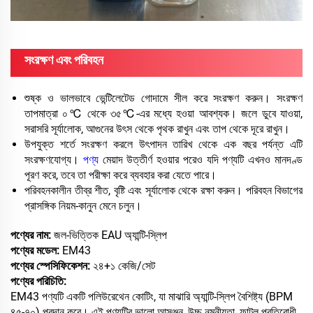
সংরক্ষণ এবং পরিবহন
শুষ্ক ও ভালভাবে ভেন্টিলেটেড গোদামে সীল করে সংরক্ষণ করুন। সংরক্ষণ
তাপমাত্রা ০℃ থেকে ৩৫℃-এর মধ্যে হওয়া আবশ্যক। জলে ডুবে যাওয়া,
সরাসরি সূর্যালোক, আগুনের উৎস থেকে পৃথক রাখুন এবং তাপ থেকে দূরে রাখুন।
উপযুক্ত শর্তে সংরক্ষণ করলে উৎপাদন তারিখ থেকে এক বছর পর্যন্ত এটি
সংরক্ষণযোগ্য।
পণ্য
মেয়াদ উত্তীর্ণ হওয়ার পরেও যদি পণ্যটি এখনও মানদণ্ড
পূরণ করে, তবে তা পরীক্ষা করে ব্যবহার করা যেতে পারে।
পরিবহনকালীন তীব্র শীত, বৃষ্টি এবং সূর্যালোক থেকে রক্ষা করুন। পরিবহন বিভাগের
প্রাসঙ্গিক নিয়ম-কানুন মেনে চলুন।
পণ্যের নাম:
জল-ভিত্তিক EAU অ্যান্টি-স্লিপ
পণ্যের মডেল:
EM43
পণ্যের স্পেসিফিকেশন:
২৪+১ কেজি/সেট
পণ্যের পরিচিতি:
EM43 পণ্যটি একটি পলিউরেথেন কোটিং, যা মাঝারি অ্যান্টি-স্লিপ বৈশিষ্ট্য (BPM
৪৫-৭০) প্রদান করে। এই পণ্যটির ভালো আসঞ্জন, উচ্চ নমনীয়তা, ফাটল প্রতিরোধী