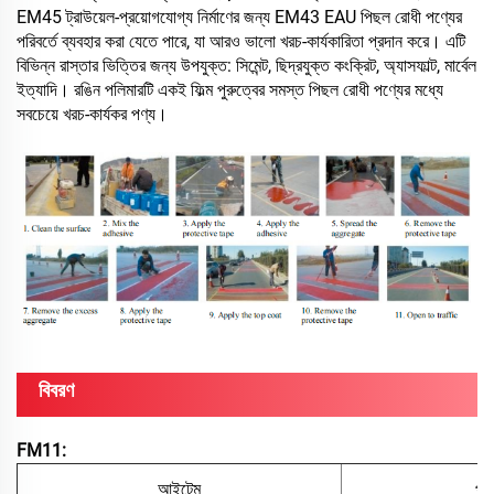
EM45 ট্রাউয়েল-প্রয়োগযোগ্য নির্মাণের জন্য EM43 EAU পিছল রোধী পণ্যের
পরিবর্তে ব্যবহার করা যেতে পারে, যা আরও ভালো খরচ-কার্যকারিতা প্রদান করে। এটি
বিভিন্ন রাস্তার ভিত্তির জন্য উপযুক্ত: সিমেন্ট, ছিদ্রযুক্ত কংক্রিট, অ্যাসফাল্ট, মার্বেল
ইত্যাদি। রঙিন পলিমারটি একই ফিল্ম পুরুত্বের সমস্ত পিছল রোধী পণ্যের মধ্যে
সবচেয়ে খরচ-কার্যকর পণ্য।
বিবরণ
FM11:
আইটেম
প্য