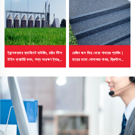
রেজিন জল দিয়ে ধোয়া পাথরের প্যাভিং |
ট্রান্সফরমার ক্যাবিনেট হাউজিং, রঙিন স্টিল
হাড়ের মতো গোলাকার পাথর, ক্রিস্টাল
টাইল ফ্যাক্টরি ভবন, শস্য সংরক্ষণ ট্যাঙ্ক,
পাথর, পাথরের কার্পেট বাণিজ্যিক ও
তেল সংরক্ষণ ট্যাঙ্কের জন্য বিকিরণী
বসতবাড়ির জন্য
শীতলীকরণ কোটিং