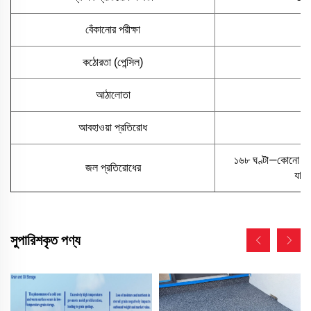
বেঁকানোর পরীক্ষা
≤1
কঠোরতা (পেন্সিল)
আঠালোতা
শ্
আবহাওয়া প্রতিরোধ
৫০
১৬৮ ঘণ্টা—কোনো বুলব
জল প্রতিরোধের
যাওয
সুপারিশকৃত পণ্য