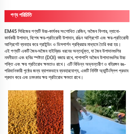
পণ্য পরিচিতি
EM45 সিরিজের পণ্যটি উচ্চ-কার্যকর সংশোধিত রেজিন, অজৈব ফিলার, ন্যানো-
কার্যকরী উপাদান, বিশেষ ক্ষয়-প্রতিরোধী উপাদান, রঙিন আগ্রিগেট এবং ক্ষয়-প্রতিরোধী
আগ্রিগেট ব্যবহার করে গ্রাইন্ডিং ও ডিসপার্শন প্রক্রিয়ার মাধ্যমে তৈরি করা হয়।
এই পণ্যটি একটি জৈব-অজৈব হাইব্রিড ধরনের অন্তর্ভুক্ত, যা জৈব উপাদানগুলির
নমনীয়তা এবং ছবির স্পষ্টতা (DOI) বজায় রাখে, পাশাপাশি অজৈব উপাদানগুলির উচ্চ
শক্তি এবং ক্ষয় প্রতিরোধ ক্ষমতাও রাখে। এটি বিভিন্ন অভ্যন্তরীণ ও বহিরঙ্গন রঙ-
পরিবর্তনকারী পৃষ্ঠের জন্য ব্যাপকভাবে ব্যবহারযোগ্য, একটি নির্দিষ্ট অ্যান্টি-স্লিপ প্রভাব
প্রদান করে এবং চমৎকার ক্ষয় প্রতিরোধ ক্ষমতা রাখে।