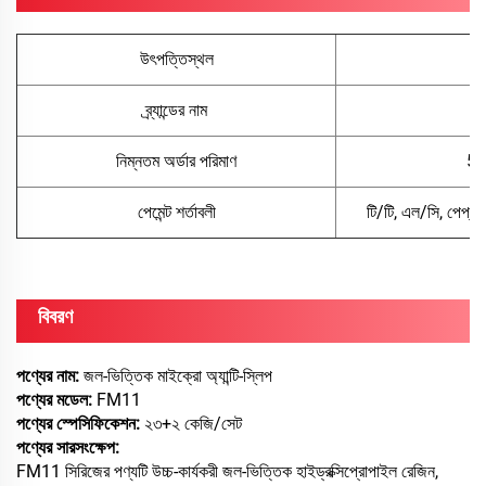
উৎপত্তিস্থল
ব্র্যান্ডের নাম
হু
নিম্নতম অর্ডার পরিমাণ
50
পেমেন্ট শর্তাবলী
টি/টি, এল/সি, পেপ্যাল
বিবরণ
পণ্যের নাম:
জল-ভিত্তিক মাইক্রো অ্যান্টি-স্লিপ
পণ্যের মডেল:
FM11
পণ্যের স্পেসিফিকেশন:
২৩+২ কেজি/সেট
পণ্যের সারসংক্ষেপ:
FM11 সিরিজের পণ্যটি উচ্চ-কার্যকরী জল-ভিত্তিক হাইড্রক্সিপ্রোপাইল রেজিন,