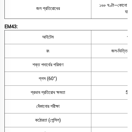
১৬৮ ঘণ্টা—কোনো বুলব
জল প্রতিরোধের
যাওয
EM43:
আইটেম
প্য
রং
জল-ভিত্তিক ট
শক্ত পদার্থের পরিমাণ
≥
গ্লস (60°)
＜
প্রভাব প্রতিরোধ ক্ষমতা
50
বেঁকানোর পরীক্ষা
≤২
কঠোরতা (পেন্সিল)
≥