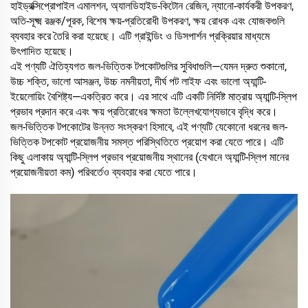
হাইড্রক্সিপ্রোপাইল এমালশন, অ্যালডিহাইড-কিটোন রেজিন, ন্যানো-কার্যকরী উপকরণ,
অতি-সূক্ষ্ম রঞ্জক/পূরক, বিশেষ ক্ষয়-প্রতিরোধী উপকরণ, ক্ষয় রোধক এবং যোজকগুলি
ব্যবহার করে তৈরি করা হয়েছে। এটি গ্রাইন্ডিং ও ডিসপার্শন প্রক্রিয়ার মাধ্যমে
উৎপাদিত হয়েছে।
এই পণ্যটি ঐতিহ্যগত জল-ভিত্তিক টপকোটগুলির সুবিধাগুলি—যেমন দ্রুত শুকানো,
উচ্চ শক্তি, ভালো আসঞ্জন, উচ্চ নমনীয়তা, দীর্ঘ পট লাইফ এবং ভালো অ্যান্টি-
ইয়েলোয়িং বৈশিষ্ট্য—একত্রিত করে। এর সাথে এটি একটি নির্দিষ্ট মাত্রায় অ্যান্টি-স্লিপ
প্রভাব প্রদান করে এবং ক্ষয় প্রতিরোধের ক্ষমতা উল্লেখযোগ্যভাবে বৃদ্ধি করে।
জল-ভিত্তিক টপকোটের উন্নত সংস্করণ হিসাবে, এই পণ্যটি যেকোনো ধরনের জল-
ভিত্তিক টপকোট প্রয়োজনীয় সমস্ত পরিস্থিতিতে প্রয়োগ করা যেতে পারে। এটি
কিছু এলাকায় অ্যান্টি-স্লিপ প্রভাব প্রয়োজনীয় স্থানের (যেখানে অ্যান্টি-স্লিপ মানের
প্রয়োজনীয়তা কম) পরিবর্তেও ব্যবহার করা যেতে পারে।