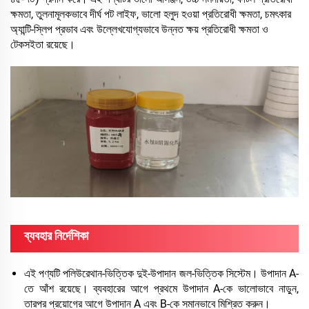
ক্ষমতা, তুলনামূলকভাবে দীর্ঘ পট লাইফ, ভালো হলুদ হওয়া প্রতিরোধী ক্ষমতা, চমৎকার
অ্যান্টি-স্লিপ প্রভাব এবং উল্লেখযোগ্যভাবে উন্নত ক্ষয় প্রতিরোধী ক্ষমতা ও
টেকসইতা রয়েছে।
ব্যবহার নির্দেশিকা
এই পণ্যটি পলিউরেথান-ভিত্তিক দুই-উপাদান জল-ভিত্তিক সিস্টেম। উপাদান A-
তে আঁশ রয়েছে। ব্যবহারের আগে প্রথমে উপাদান A-কে ভালোভাবে নাড়ুন,
তারপর প্রয়োগের আগে উপাদান A এবং B-কে সমানভাবে মিশ্রিত করুন।