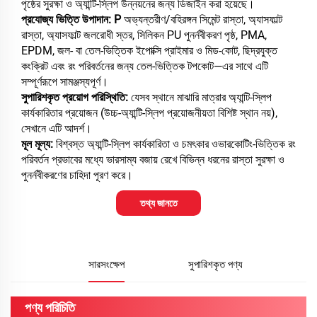
পৃষ্ঠের সুরক্ষা ও অ্যান্টি-স্লিপ উন্নয়নের জন্য ডিজাইন করা হয়েছে।
প্রযোজ্য ভিত্তি উপাদান: P
অভ্যন্তরীণ/বহিরঙ্গন সিমেন্ট রাস্তা, অ্যাসফাল্ট
রাস্তা, অ্যাসফাল্ট জলরোধী স্তর, সিলিকন PU পুনর্নবীকরণ পৃষ্ঠ, PMA,
EPDM, জল- বা তেল-ভিত্তিক ইপোক্সি প্রাইমার ও মিড-কোট, ছিদ্রযুক্ত
কংক্রিট এবং রং পরিবর্তনের জন্য তেল-ভিত্তিক টপকোট—এর সাথে এটি
সম্পূর্ণরূপে সামঞ্জস্যপূর্ণ।
সুপারিশকৃত প্রয়োগ পরিস্থিতি:
যেসব স্থানে মাঝারি মাত্রার অ্যান্টি-স্লিপ
কার্যকারিতার প্রয়োজন (উচ্চ-অ্যান্টি-স্লিপ প্রয়োজনীয়তা বিশিষ্ট স্থান নয়),
সেখানে এটি আদর্শ।
মূল মূল্য:
বিশ্বস্ত অ্যান্টি-স্লিপ কার্যকারিতা ও চমৎকার ওভারকোটিং-ভিত্তিক রং
পরিবর্তন প্রভাবের মধ্যে ভারসাম্য বজায় রেখে বিভিন্ন ধরনের রাস্তা সুরক্ষা ও
পুনর্নবীকরণের চাহিদা পূরণ করে।
তথ্য জানতে
সারসংক্ষেপ
সুপারিশকৃত পণ্য
পণ্য পরিচিতি