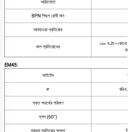
আঠালোতা
শ্
BPN পিছল রোধী মান
আবহাওয়া প্রতিরোধ
৫০
১৬৮ ঘণ্টা—কোনো বুলব
জল প্রতিরোধের
যাওয
EM45:
আইটেম
প্য
রং
রঙিন, সা
শক্ত পদার্থের পরিমাণ
≥
গ্লস (60°)
＜
প্রভাব প্রতিরোধ ক্ষমতা
50