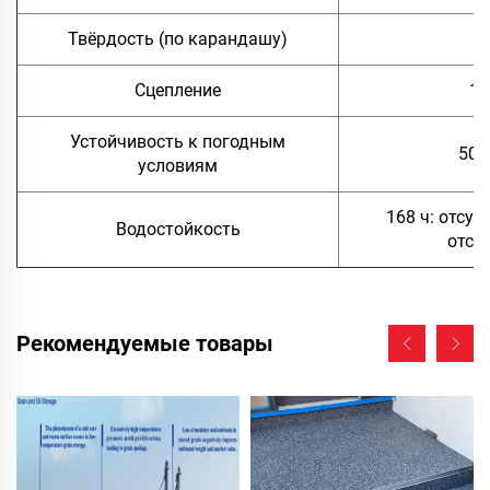
Твёрдость (по карандашу)
Сцепление
1 
Устойчивость к погодным
500
условиям
168 ч: отсут
Водостойкость
отсл
Рекомендуемые товары