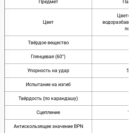
Предмет
Пар
Цветов
Цвет
водоразбавля
пок
Твёрдое вещество
≥
Глянцевая (60°)
＜
Упорность на удар
50
Испытание на изгиб
≤
Твёрдость (по карандашу)
Сцепление
1 
Антискользящее значение BPN