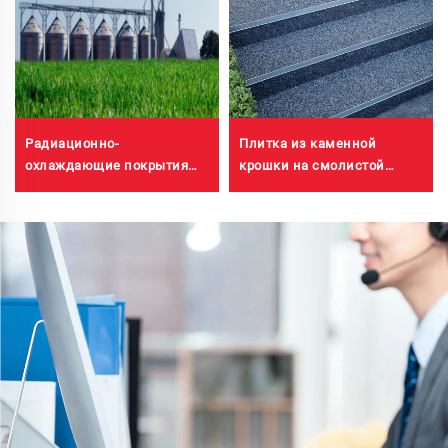
Плитка из каменной
Радиационно-
крошки на смолистой
охлаждающие покрытия
основе с промывкой водой
для корпусов
| Каменная крошка с
трансформаторных
выраженной текстурой,
шкафов, зданий заводов по
кристаллический камень,
производству цветных
каменный ковер для
стальных кровельных
коммерческого и жилого
плит, силосов для
строительства
хранения зерна,
резервуаров для хранения
нефти