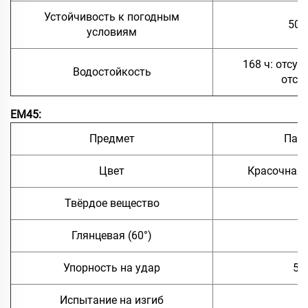
Устойчивость к погодным
500
условиям
168 ч: отсут
Водостойкость
отсл
EM45:
Предмет
Пар
Цвет
Красочная,
Твёрдое вещество
≥
Глянцевая (60°)
＜
Упорность на удар
50
Испытание на изгиб
≤