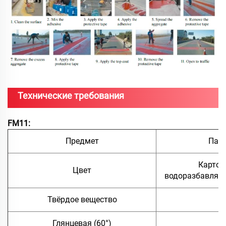
Технические требования
FM11:
Предмет
Пар
Карточ
Цвет
водоразбавляем
Твёрдое вещество
≥
Глянцевая (60°)
3