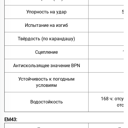
Упорность на удар
50
Испытание на изгиб
≤
Твёрдость (по карандашу)
≥
Сцепление
1 
Антискользящее значение BPN
Устойчивость к погодным
5
условиям
168 ч: отсут
Водостойкость
отсл
EM43: