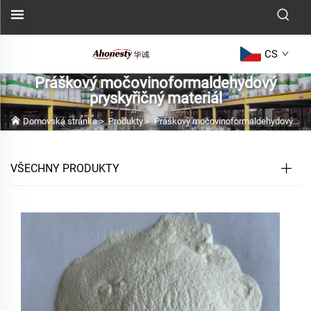
CS
Práškový močovinoformaldehydový
pryskyřičný materiál
Domovská stránka
>
Produkty
>
Práškový močovinoformaldehydový pryskyřičný materiál
VŠECHNY PRODUKTY