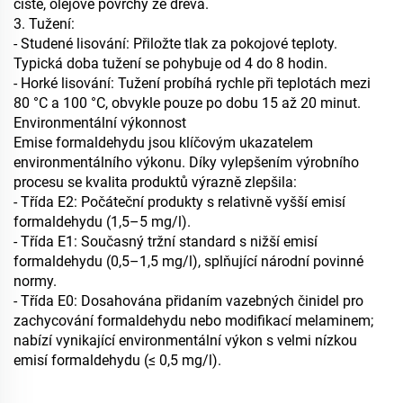
čisté, olejové povrchy ze dřeva.
3. Tužení:
- Studené lisování: Přiložte tlak za pokojové teploty.
Typická doba tužení se pohybuje od 4 do 8 hodin.
- Horké lisování: Tužení probíhá rychle při teplotách mezi
80 °C a 100 °C, obvykle pouze po dobu 15 až 20 minut.
Environmentální výkonnost
Emise formaldehydu jsou klíčovým ukazatelem
environmentálního výkonu. Díky vylepšením výrobního
procesu se kvalita produktů výrazně zlepšila:
- Třída E2: Počáteční produkty s relativně vyšší emisí
formaldehydu (1,5–5 mg/l).
- Třída E1: Současný tržní standard s nižší emisí
formaldehydu (0,5–1,5 mg/l), splňující národní povinné
normy.
- Třída E0: Dosahována přidaním vazebných činidel pro
zachycování formaldehydu nebo modifikací melaminem;
nabízí vynikající environmentální výkon s velmi nízkou
emisí formaldehydu (≤ 0,5 mg/l).