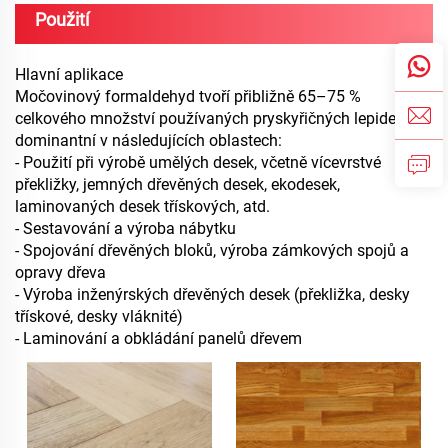
Použití
Hlavní aplikace
Močovinový formaldehyd tvoří přibližně 65–75 %
celkového množství používaných pryskyřičných lepidel a je
dominantní v následujících oblastech:
- Použití při výrobě umělých desek, včetně vícevrstvé
překližky, jemných dřevěných desek, ekodesek,
laminovaných desek třískových, atd.
- Sestavování a výroba nábytku
- Spojování dřevěných bloků, výroba zámkových spojů a
opravy dřeva
- Výroba inženýrských dřevěných desek (překližka, desky
třískové, desky vláknité)
- Laminování a obkládání panelů dřevem