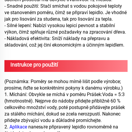
- Snadné použití: Stačí smíchat s vodou pokojové teploty
ve stanoveném poměru, čímž se připraví lepidlo. Je vhodné
jak pro lisování za studena, tak pro lisování za tepla.
- Silné lepení: Nabízí vysokou lepicí pevnost a stabilní
výkon, čímž splňuje různé požadavky na zpracování dřeva.
- Nákladová efektivita: Sníží náklady na přepravu a
skladování, což jej činí ekonomickým a účinným lepidlem.
Instrukce pro použití
(Poznámka: Poměry se mohou mírně lišit podle výrobce;
prosíme, řiďte se konkrétními pokyny k danému výrobku.)
1. Míchání: Obvykle se míchá v poměru Prášek:Voda = 5:3
(hmotnostně). Nejprve do nádoby přidejte přibližně 60 %
celkového množství vody, poté postupně přidávejte prášek
za stálého míchání, dokud se zcela nerozpustí. Nakonec
přidejte zbývající vodu a důkladně promíchejte.
2.
Aplikace
nanesьте připravený lepidlo rovnoměrně na