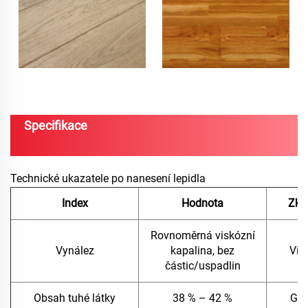
Specifikace
Technické ukazatele po nanesení lepidla
Index
Hodnota
Zku
Rovnoměrná viskózní
Vynález
kapalina, bez
Viz
částic/uspadlin
Obsah tuhé látky
38 % – 42 %
GB/