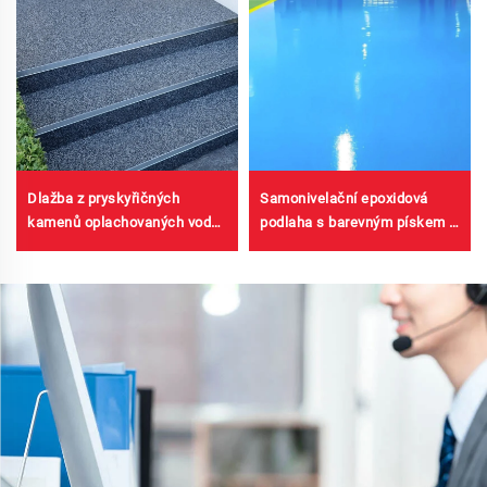
Dlažba z pryskyřičných
Samonivelační epoxidová
kamenů oplachovaných vodou
podlaha s barevným pískem |
| Kostíčkový štěrk, krystalový
Pro komerční, průmyslové a
kámen, kamenný koberec pro
vysoce kvalitní rezidenční
komerční a rezidenční účely
projekty