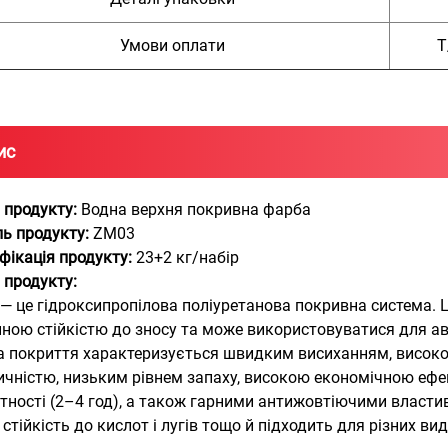
Умови оплати
Т
ис
 продукту:
Водна верхня покривна фарба
ь продукту:
ZM03
фікація продукту:
23+2 кг/набір
 продукту:
— це гідроксипропілова поліуретанова покривна система. 
нною стійкістю до зносу та може використовуватися для а
а покриття характеризується швидким висиханням, високо
ичністю, низьким рівнем запаху, високою економічною ефе
тності (2–4 год), а також гарними антижовтіючими властиво
стійкість до кислот і лугів тощо й підходить для різних ви