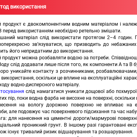
тод використання
 продукт є двокомпонентним водним матеріалом і належи
В перед використанням необхідно ретельно змішати.
шаний матеріал слід використати протягом 2–4 годин. П
оперехресно зв’язуватися, що призводить до небажаних
ить його непридатним до використання.
 продукт можна розбавляти водою за потреби. Співвідно
Воду слід додавати лише після того, як компоненти А та В 
оро уникайте контакту з розчинниками, розбавлювачами
 використання, оскільки це вплине на експлуатаційні хара
ходу водно-дисперсного матеріалу.
стосування
слід намагатися уникати дощової або похмурої
тих пір, поки водна фарба не висохне на поверхні, оскільки
несення на вологу дорожню поверхню не впливає на екс
би, але подовжує час поверхневого підсихання та час набу
га: для нанесення на цементні дороги/мармурові поверхн
ціальний проникний грунт. В іншому разі гарантовані екс
ож існує тривалий ризик відшарування та розшарування.