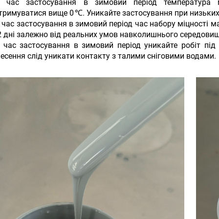
д час застосування в зимовий період температура м
тримуватися вище 0 ℃. Уникайте застосування при низьких
 час застосування в зимовий період час набору міцності 
 дні залежно від реальних умов навколишнього середовищ
 час застосування в зимовий період уникайте робіт під
есення слід уникати контакту з талими сніговими водами.