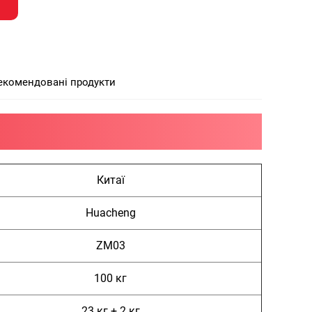
екомендовані продукти
Китаї
Huacheng
ZM03
100 кг
23 кг + 2 кг