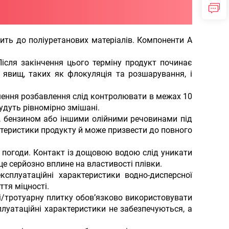
ть до поліуретанових матеріалів. Компоненти А
ісля закінчення цього терміну продукт починає
 явищ, таких як флокуляція та розшарування, і
шення розбавлення слід контролювати в межах 10
будуть рівномірно змішані.
, бензином або іншими олійними речовинами під
ктеристики продукту й може призвести до повного
 погоди. Контакт із дощовою водою слід уникати
 це серйозно вплине на властивості плівки.
плуатаційні характеристики водно-дисперсної
ття міцності.
і/тротуарну плитку обов’язково використовувати
плуатаційні характеристики не забезпечуються, а