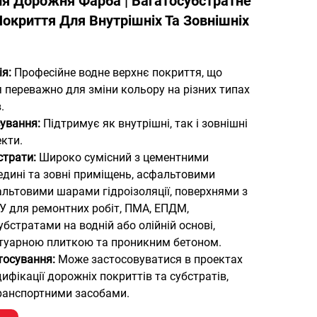
я Дорожня Фарба | Багатосубстратне
окриття Для Внутрішніх Та Зовнішніх
ія:
Професійне водне верхнє покриття, що
 переважно для зміни кольору на різних типах
.
сування:
Підтримує як внутрішні, так і зовнішні
екти.
страти:
Широко сумісний з цементними
дині та зовні приміщень, асфальтовими
льтовими шарами гідроізоляції, поверхнями з
У для ремонтних робіт, ПМА, ЕПДМ,
бстратами на водній або олійній основі,
туарною плиткою та проникним бетоном.
тосування:
Може застосовуватися в проектах
ифікації дорожніх покриттів та субстратів,
транспортними засобами.