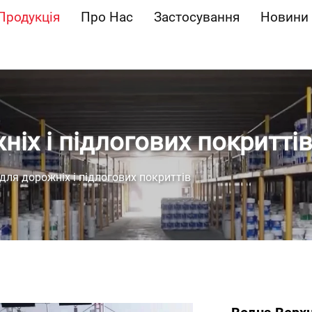
Продукція
Про Нас
Застосування
Новини
іх і підлогових покритті
для дорожніх і підлогових покриттів