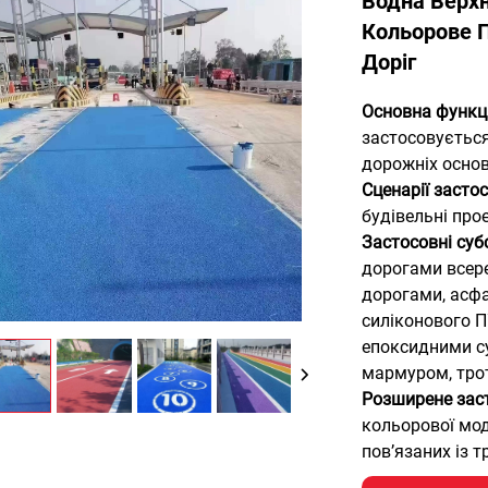
Водна Верхн
Кольорове П
Доріг
Основна функц
застосовується
дорожніх основ
Сценарії засто
будівельні про
Застосовні суб
дорогами всере
дорогами, асфа
силіконового П
епоксидними су
мармуром, тро
Розширене зас
кольорової мод
пов’язаних із 