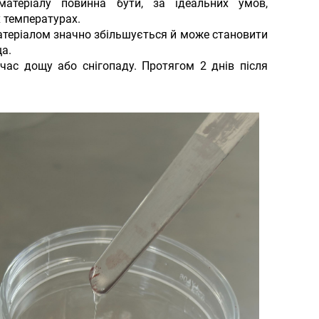
атеріалу повинна бути, за ідеальних умов,
 температурах.
матеріалом значно збільшується й може становити
а.
 час дощу або снігопаду. Протягом 2 днів після