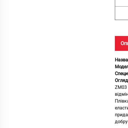
Оп
Назва
Модел
Специ
Огляд
ZM03 
відмі
Плівк
еласт
прида
добру 