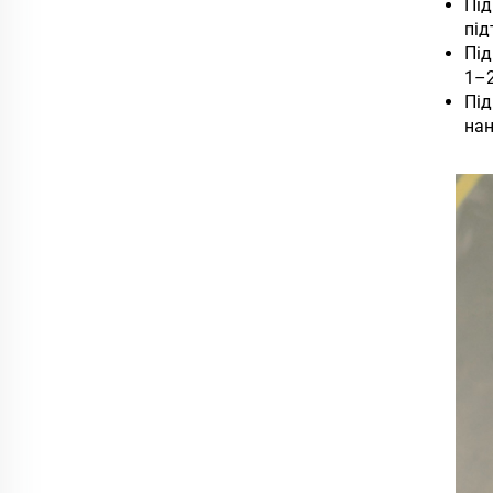
Пі
під
Під
1–2
Під
нан