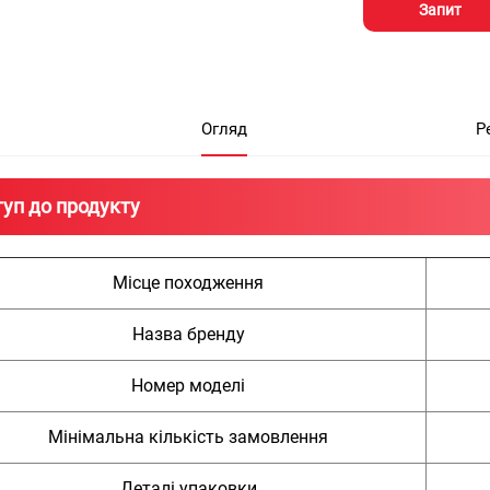
Запит
Огляд
Р
туп до продукту
Місце походження
Назва бренду
Номер моделі
Мінімальна кількість замовлення
Деталі упаковки