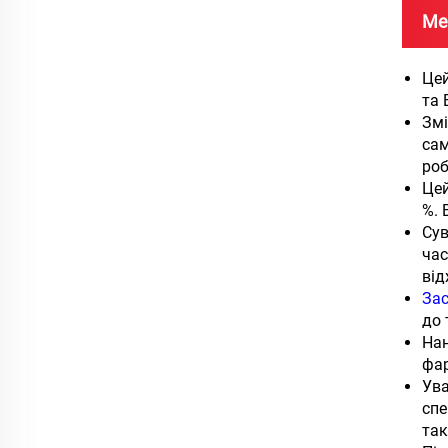
Ме
Цей
та 
Змі
сам
роб
Цей
%. 
Сув
час
від
За
до 
На
фар
Ува
спе
так