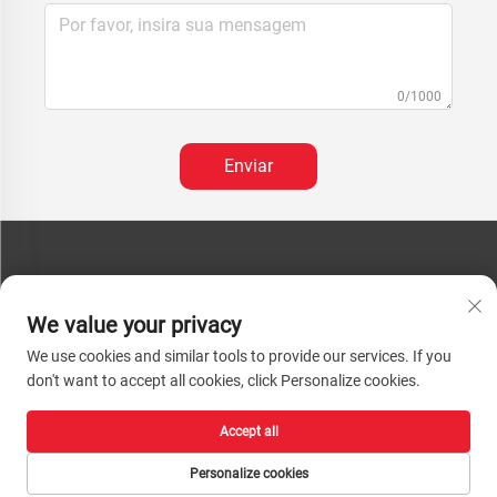
0/1000
Enviar
FALE CONOSCO
We value your privacy
Telefone:
+86-13793890209
We use cookies and similar tools to provide our services. If you
Tel.:
+86-13793890209
don't want to accept all cookies, click Personalize cookies.
Mail:
[email protected]
Accept all
Direitos Autorais © 2026 Shandong Huacheng High-Tech Material Technology
Co., Ltd. Todos os direitos reservados. |
Política de Privacidade
Personalize cookies