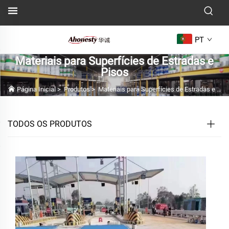
PT
Materiais para Superfícies de Estradas e
Pisos
Página Inicial
>
Produtos
>
Materiais para Superfícies de Estradas e Pisos
TODOS OS PRODUTOS