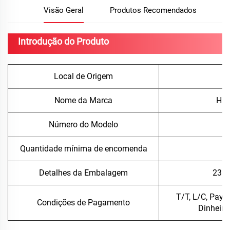
Visão Geral
Produtos Recomendados
Introdução do Produto
Local de Origem
C
Nome da Marca
Hua
Número do Modelo
Z
Quantidade mínima de encomenda
1
Detalhes da Embalagem
23 k
T/T, L/C, PayP
Condições de Pagamento
Dinheiro