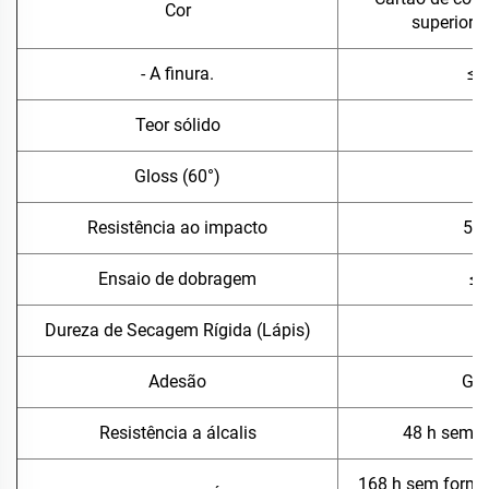
Cor
superior 
- A finura.
≤ 
Teor sólido
≥
Gloss (60°)
3
Resistência ao impacto
50
Ensaio de dobragem
≤ 
Dureza de Secagem Rígida (Lápis)
Adesão
Gr
Resistência a álcalis
48 h sem 
168 h sem forma