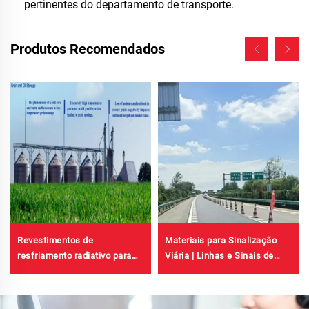
pertinentes do departamento de transporte.
Produtos Recomendados
Revestimentos de
Materiais para Sinalização
resfriamento radiativo para
Viária | Linhas e Sinais de
carcaças de gabinetes de
Trânsito para Pavimentos de
transformadores, edifícios de
Asfalto e Concreto
fábricas de telhas de aço