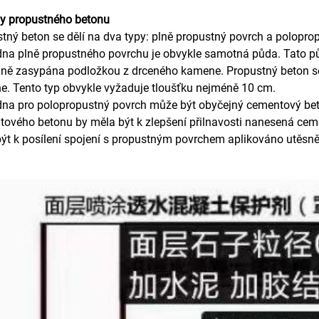
py propustného betonu
tný beton se dělí na dva typy: plně propustný povrch a polopro
na plně propustného povrchu je obvykle samotná půda. Tato půd
ně zasypána podložkou z drceného kamene. Propustný beton se
. Tento typ obvykle vyžaduje tloušťku nejméně 10 cm.
na pro polopropustný povrch může být obyčejný cementový bet
ového betonu by měla být k zlepšení přilnavosti nanesená cem
ýt k posílení spojení s propustným povrchem aplikováno utěsně