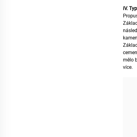
iV. Ty
Propus
Základ
násled
kamene
Základ
cement
mělo b
více.