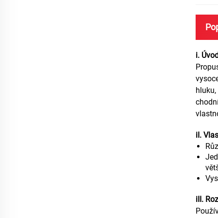
Po
i. Úvo
Propus
vysoce
hluku,
chodní
vlastn
iI. Vl
Růz
Jed
vět
Vys
iII. R
Použív