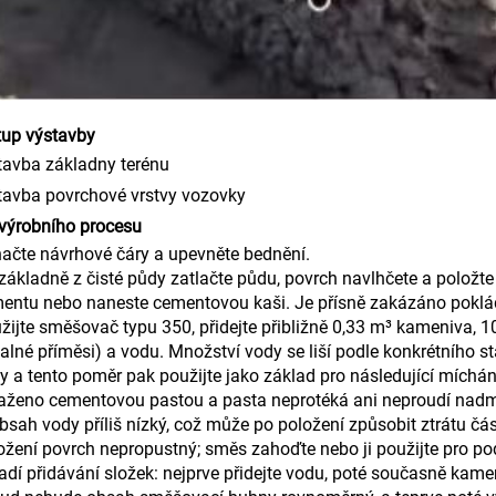
tup výstavby
tavba základny terénu
tavba povrchové vrstvy vozovky
výrobního procesu
ačte návrhové čáry a upevněte bednění.
základně z čisté půdy zatlačte půdu, povrch navlhčete a položte
entu nebo naneste cementovou kaši. Je přísně zakázáno poklá
žijte směšovač typu 350, přidejte přibližně 0,33 m³ kameniva,
alné příměsi) a vodu. Množství vody se liší podle konkrétního s
y a tento poměr pak použijte jako základ pro následující míchán
aženo cementovou pastou a pasta neprotéká ani neproudí nadm
obsah vody příliš nízký, což může po položení způsobit ztrátu čás
ožení povrch nepropustný; směs zahoďte nebo ji použijte pro pod
adí přidávání složek: nejprve přidejte vodu, poté současně kame