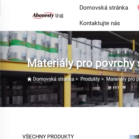
Domovská stránka
Kontaktujte nás
Materiály pro povrchy 
Domovská stránka
>
Produkty
>
Materiály pro p
VŠECHNY PRODUKTY