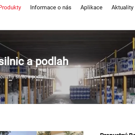
Produkty
Informace o nás
Aplikace
Aktuality
silnic a podlah
ovrchy silnic a podlah