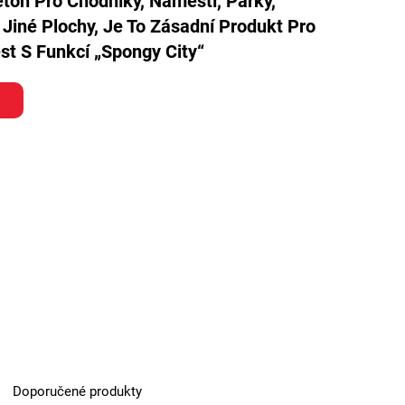
ton Pro Chodníky, Náměstí, Parky,
 Jiné Plochy, Je To Zásadní Produkt Pro
t S Funkcí „spongy City“
Doporučené produkty