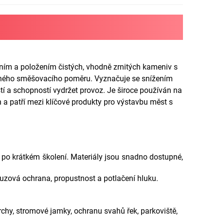
áním a položením čistých, vhodně zrnitých kameniv s
eného směšovacího poměru. Vyznačuje se snížením
stí a schopností vydržet provoz. Je široce používán na
h a patří mezi klíčové produkty pro výstavbu měst s
po krátkém školení. Materiály jsou snadno dostupné,
kluzová ochrana, propustnost a potlačení hluku.
chy, stromové jamky, ochranu svahů řek, parkoviště,