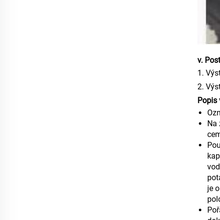
v. Pos
1. Výs
2. Výs
Popis 
Ozn
Na 
cem
Pou
kap
vod
pot
je 
pol
Poř