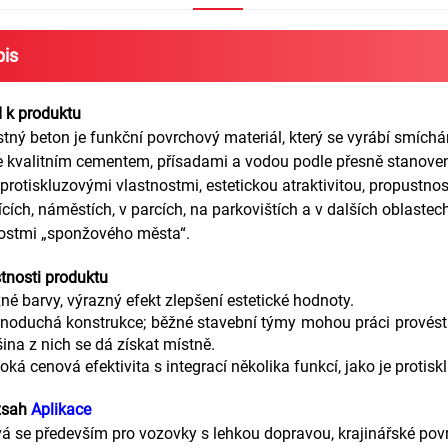
pis
d k produktu
tný beton je funkční povrchový materiál, který se vyrábí smích
 kvalitním cementem, přísadami a vodou podle přesně stanov
 protiskluzovými vlastnostmi, estetickou atraktivitou, propustno
cích, náměstích, v parcích, na parkovištích a v dalších oblastec
ostmi „sponžového města“.
astnosti produktu
né barvy, výrazný efekt zlepšení estetické hodnoty.
noduchá konstrukce; běžné stavební týmy mohou práci provést 
šina z nich se dá získat místně.
oká cenová efektivita s integrací několika funkcí, jako je protis
ozsah
Aplikace
á se především pro vozovky s lehkou dopravou, krajinářské povr