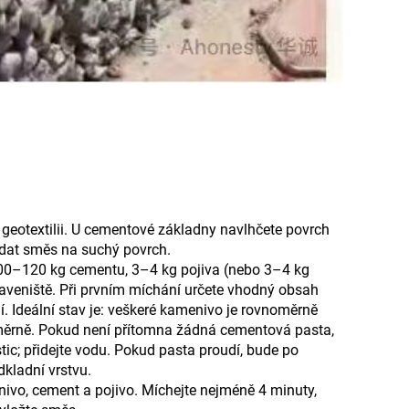
 geotextilii. U cementové základny navlhčete povrch
dat směs na suchý povrch.
 100–120 kg cementu, 3–4 kg pojiva (nebo 3–4 kg
taveniště. Při prvním míchání určete vhodný obsah
í. Ideální stav je: veškeré kamenivo je rovnoměrně
ěrně. Pokud není přítomna žádná cementová pasta,
tic; přidejte vodu. Pokud pasta proudí, bude po
kladní vrstvu.
nivo, cement a pojivo. Míchejte nejméně 4 minuty,