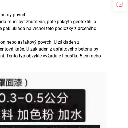
pustný povrch.
a musí být zhutněna, poté pokryta geotextilií a
 pak ukládá na vrchol této podložky z drceného
on nebo asfaltový povrch. U základen z
entová kaše. U základen z asfaltového betonu by
ní. Tento typ obvykle vyžaduje tloušťku 5 cm nebo