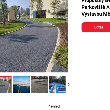
Propustný Be
Parkoviště A
Výstavbu Měs
Dotaz
Přehled