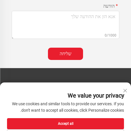
הודעה
0/1000
שליחה
יצירת קשר
We value your privacy
טלפון:
+86-13793890209
We use cookies and similar tools to provide our services. If you
טלפון:
+86-13793890209
don't want to accept all cookies, click Personalize cookies.
דואר:
[email protected]
Accept all
זכויות יוצרים © 2026 שאנדונג הואצ'נג היי-טק חומרי טכנולוגיה בע"מ. כל הזכויות שמורות. |