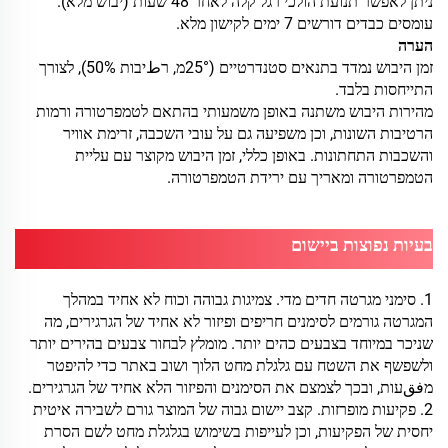
ניתן לאפשר תנועת הולכי רגל קלה לאחר 48 שעות (יבוש מלא).
עומסים כבדים דורשים 7 ימים לקישון מלא.
הערה
זמן היבוש נמדד בתנאים סטנדרטיים (25°מ, רطיבות 50%), לצורך
התייחסות בלבד.
מהירות היבוש משתנה באופן משמעותי בהתאם לטמפרטורה ורמות
הרטיבות השונות, וכן משפיעה גם על עובי השכבה, זרימת אוויר
והשכבות התחתונות. באופן כללי, זמן היבוש מקוצר עם עליית
הטמפרטורה ומאריך עם ירידת הטמפרטורה.
בעיות נפוצות ביישום
1. סימני מגרטה חדים מדי. צמיגות גבוהה וכוח לא אחיד במהלך
המגרטה גורמים לסימנים חריפים ופיזור לא אחיד של הגרגירים, מה
שניכר במיוחד בצבעים כהים יותר. מומלץ לבחור צבעים בהירים יותר
ולשפשף את השטח עם גלגלת מחט הלוך ושוב באתר כדי להיפטר
מفقעות, ובכך לצמצם את הסימנים והפיזור הלא אחיד של הגרגירים.
2. פקיעות מופרזות. קצב יישום גבוה של המוצר גורם לשבירה איטית
יחסית של הפקיעות, וכן לעייפות בשימוש בגלגלת מחט לשם הסרת