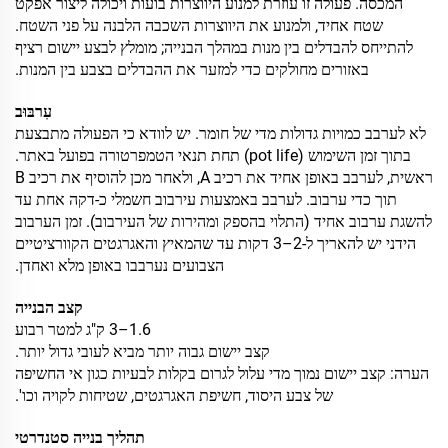
המכסה. פעולה זו עוזרת למנוע היווצרות בועות ויכולה ליצור אפקט
שטח אחיד, ולמנוע את היווצרות השכבה הלבנה על פני השטח.
להתייחס להבדלים בין מנות במהלך הבנייה; מומלץ לבצע יישום רציף
באזורים מחולקים כדי למזער את ההבדלים בצבע בין המנות.
עִרבּוּב
לא לערבב כמויות גדולות מדי של חומר. יש לוודא כי הפעולה מתבצעת
בתוך זמן השימוש (pot life) תחת תנאי הטמפרטורה בפועל באתר.
ראשית, לערבב באופן אחיד את רכיב A, ולאחר מכן להוסיף את רכיב B
תוך כדי ערבוב. לערבב באמצעות עירבוב חשמלי כ-דקה אחת עד
להשגת ערבוב אחיד (התלוי בהספק ומהירות של העירבוב). זמן הערבוב
הידני יש להאריך ל-2–3 דקות עד שהמאיץ והאגרגטים הקוורציטיים
הצבועים נערבבו באופן מלא ואחדן.
קצב הבנייה
1.6–3 ק"ג למטר רבוע
קצב יישום גבוה יותר מביא לעובי גדול יותר.
הערה: קצב יישום נמוך מדי עלול לגרום בקלות לבעיות כגון אי החשיפה
של צבע היסוד, חשיפת האגרגטים, שטיחות לקויה וכו'.
תהליך בנייה סטנדרטי