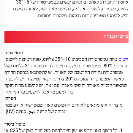
אחסון ותחבורה: לאחסן בתנאים יבשים בטמפרטורה של 5–30°
צלזיוס, לשמור על אריזה אטומה, להימנע מאור ישר, לאחסן במקום
יבש, להימנע מטמפרטורות גבוהות ומלהבות פתוחות.
פרטי הבנייה
תנאי בנייה
יישום
טווח טמפרטורת הסביבה: 10–35° צלזיוס, טווח רטיבות ליישום:
פחות מ-80%. טמפרטורת המשטח חייבת להיות לפחות 3° צלזיוס מעל
טמפרטורת נקודת ההרטבה של האוויר. יש להשתמש בגרסת החורף
כאשר הטמפרטורה נמוכה מ-20° צלזיוס. תנאי ונטילציה: יש להבטיח
שהאזור הבנייה מאוורר וחופשי מאבק. עם זאת, יש להימנע מרוח חזקה
כדי למנוע מהאבק להשפיע על המראה.
הערה:
מוצר זה אינו מתאים לאזורים החשופים לאור שמש ישיר או לעוצמה
גבוהה של קרינה فوق סגולה (UV).
טיפול ביסוד
1. כל ריצוף בטון חדש או ישן חייב להיות בעל חוזק בטון של C25 או