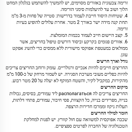
זרימה צבעונית באזורים מסוימים, יש להמשיך להשתמש בגלגלון המחט
הלוך ושוב עד להיעלמות סימני הזרימה.
4. שטיחות היסוד חייבת לעמוד בדרישות: סטייה של פחות מ-3 מ"מ
תחת קנה מידה ישר באורך 2 מטר. אחרת עלולים להופיע בעיות
זרימה.
5. קצב היישום חייב לעמוד בכמות המומלצת.
6. אזורים פגומים בקרקע וביסוד דורשים טיפול בחריצים, אשר
ממולאים במעטפת אפוקסי מישורית ללא ממסים כדי להשיג אפקט
עוגן.
גודל וארך חריצים
החריצים חייבים להיות אנכיים ורגולריים. עומק ורוחב החריצים צריכים
להיות כפליים מעובי מערכת הסגירה. יש לשמור מרחק של כ-100 מ"מ
מהקירות, במקביל לקיר, והשטח המוקף לא יעלה על 20 מטר רבוע.
מיקום החריצים
החריצים צריכים לה располагаться ליד עמודים, בסיסים, גבולות
בנייה, מפרידים בנייה, כל הקצוות, פסי חיבור, עמודים, פתחי דלתות,
תעלות ניקוז וממרכז חדירות הרצפה.
חומר למילוי החריצים
שכבה אפוקסית למשוואה עם חול קוורץ. יש לפנות למחלקת
הטכנולוגיה של החברה לפרטים ספציפיים.