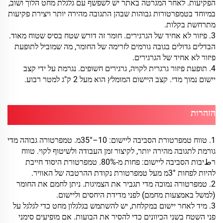
הפקיעות. לאחר המגרטה באתר יש לשפשף עם גלגלת מחט הלוך ושוב,
במיוחד בטמפרטורות גבוהות שבהן התגובה מהירה יותר ויצירת פקיעות
מתרחשת בקלות.
3. פיזור לא אחיד של הגרגירים. חומר זה דורש שטח בסיס שטוח מאוד.
הבדלים גדולים בגובה גורמים לזרימה של החומר, מה שמוביל לתופעת
פיזור לא אחיד של הגרגירים.
4. תופעת פיזור גרגרית לקויה, גרגירים חשופים. נגרמת על ידי קצב
יישום נמוך מדי. קצב היישום המומלץ הוא מעל 2 ק"ג למטר רבוע.
הזהרות
1. טווח טמפרטורת הסביבה ליישום: 10–35°מ. טמפרטורה גבוהה מדי
גורמת לתגובה מהירה יותר, לקיצור זמן העבודה ולשיטוף לקוי. טווח
רطיבות הסביבה ליישום: פחות מ-80%. טמפרטורת היסוד חייבת
להיות לפחות 3°מ מעל טמפרטורת נקודת ההרטבה של האוויר.
2. טמפרטורה נמוכה מדי תגביר את הצמיגות. ניתן לחמם את החומר
(למשל באמצעות מחמם) לפני מדידת היחסים וליישום.
3. מיד לאחר יישום במקלחת, יש להשתמש בגלגלון מחט כדי לגלגל על
פני השטח בשני הכיוונים כדי להסיר את הבועות. אם מופיעים סימני