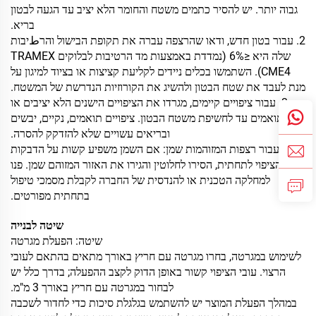
גבוה יותר. יש להסיר כתמים משטח והחומר הלא יציב עד הגעה לבטון
בריא.
2. עבור בטון חדש, ודאו שהרצפה עברה את תקופת הבישול והרطיבות
שלה היא ≤6% (נמדדת באמצעות מד הרטיבות לבלוקים TRAMEX
CME4). השתמשו בכלים ניידים לקליעת קציצות או בציוד למיגון על
מנת לעבד את שטח הבטון ולהשיג את הקורוזיות הנדרשת של המשטח.
3. עבור ציפויים קיימים, מגרדו את הציפויים הישנים הלא יציבים או
הלא תואמים עד לחשיפת משטח הבטון. ציפויים תואמים, נקיים, יבשים
ובריאים עשויים שלא להזדקק להסרה.
4. עבור רצפות המזוהמות שמן: אם השמן משפיע קשות על הדבקות
של הציפוי לתחתית, הסירו לחלוטין והגירו את האזור המזוהם שמן. פנו
למחלקה הטכנית או להנדסית של החברה לקבלת מסמכי טיפול
בתחתית מפורטים.
שיטה לבנייה
שיטה: הפעלת מגרטה
לשימוש במגרטה, בחרו מגרטה עם חריץ באורך מתאים בהתאם לעובי
הרצוי. עובי הציפוי קשור באופן הדוק לקצב ההפעלה; בדרך כלל יש
לבחור במגרטה עם חריץ באורך 3 מ"מ.
במהלך הפעלת המוצר יש להשתמש בגלגלת סיכות כדי לחדור לשכבה