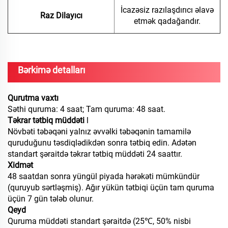
İcazəsiz razılaşdırıcı əlavə
Raz Dilayıcı
etmək qadağandır.
Bərkimə detalları
Qurutma vaxtı
Səthi quruma: 4 saat; Tam quruma: 48 saat.
Təkrar tətbiq müddəti
l
Növbəti təbəqəni yalnız əvvəlki təbəqənin tamamilə
quruduğunu təsdiqlədikdən sonra tətbiq edin. Adətən
standart şəraitdə təkrar tətbiq müddəti 24 saattır.
Xidmət
48 saatdan sonra yüngül piyada hərəkəti mümkündür
(quruyub sərtləşmiş). Ağır yükün tətbiqi üçün tam quruma
üçün 7 gün tələb olunur.
Qeyd
Quruma müddəti standart şəraitdə (25℃, 50% nisbi