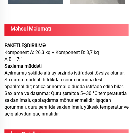
Məhsul Məlumatı
PAKETLEŞDİRİLMƏ
Komponent A: 26,3 kq + Komponent B: 3,7 kq
A:B = 7:1
Saxlama müddəti
Açılmamış şəkildə altı ay ərzində istifadəsi tövsiyə olunur.
Saxlama müddəti bitdikdən sonra nümunə testi
aparılmalıdır; nəticələr normal olduqda istifadə edilə bilər.
Saxlama və daşınma: Quru şəraitdə 5–30 °C temperaturda
saxlanılmalı, qablaşdırma möhürlənməlidir, işıqdan
qorunmalı, quru şəraitdə saxlanılmalı, yüksək temperatur və
açıq alovdan qaçınmalıdır.