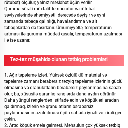
rütubət) ölçülür; yalnız məsləhət üçün verilir.
Quruma sürəti müxtəlif temperatur və rütubət
səviyyələrində əhəmiyyətli dərəcədə dəyişir və eyni
zamanda təbəqə qalınlığı, havalandırma və alt
təbəqələrdən də təsirlənir. Ümumiyyətlə, temperaturun
artması ilə quruma müddəti qısalır, temperaturun azalması
ilə isə uzanır.
Tez-tez müşahidə olunan tətbiq problemləri
1. Ağır təpələmə izləri. Yüksək özlülüklü material və
təpələmə zamanı bərabərsiz təzyiq təpələmə izlərinin güclü
olmasına və qranulatların bərabərsiz paylanmasına səbəb
olur; bu, xüsusilə qaranlıq rənglərdə daha aydın görünür.
Daha yüngül rənglərdən istifadə edin və köpükleri aradan
qaldırmaq, izlərin və qranulatların bərabərsiz
paylanmasının azaldılması üçün sahədə iynəli valı irəli-geri
çəkin.
2. Artıq köpük əmələ gəlməsi. Məhsulun çox yüksək tətbiq