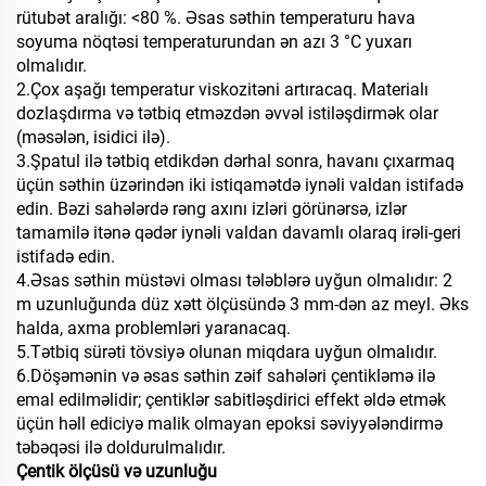
rütubət aralığı: <80 %. Əsas səthin temperaturu hava
soyuma nöqtəsi temperaturundan ən azı 3 °C yuxarı
olmalıdır.
2.Çox aşağı temperatur viskozitəni artıracaq. Materialı
dozlaşdırma və tətbiq etməzdən əvvəl istiləşdirmək olar
(məsələn, isidici ilə).
3.Şpatul ilə tətbiq etdikdən dərhal sonra, havanı çıxarmaq
üçün səthin üzərindən iki istiqamətdə iynəli valdan istifadə
edin. Bəzi sahələrdə rəng axını izləri görünərsə, izlər
tamamilə itənə qədər iynəli valdan davamlı olaraq irəli-geri
istifadə edin.
4.Əsas səthin müstəvi olması tələblərə uyğun olmalıdır: 2
m uzunluğunda düz xətt ölçüsündə 3 mm-dən az meyl. Əks
halda, axma problemləri yaranacaq.
5.Tətbiq sürəti tövsiyə olunan miqdara uyğun olmalıdır.
6.Döşəmənin və əsas səthin zəif sahələri çentikləmə ilə
emal edilməlidir; çentiklər sabitləşdirici effekt əldə etmək
üçün həll ediciyə malik olmayan epoksi səviyyələndirmə
təbəqəsi ilə doldurulmalıdır.
Çentik ölçüsü və uzunluğu