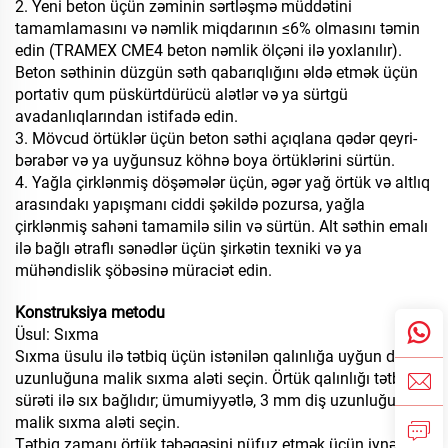
2. Yeni beton üçün zəminin sərtləşmə müddətini
tamamlamasını və nəmlik miqdarının ≤6% olmasını təmin
edin (TRAMEX CME4 beton nəmlik ölçəni ilə yoxlanılır).
Beton səthinin düzgün səth qabarıqlığını əldə etmək üçün
portativ qum püskürtdürücü alətlər və ya sürtgü
avadanlıqlarından istifadə edin.
3. Mövcud örtüklər üçün beton səthi açıqlana qədər qeyri-
bərabər və ya uyğunsuz köhnə boya örtüklərini sürtün.
4. Yağla çirklənmiş döşəmələr üçün, əgər yağ örtük və altlıq
arasındakı yapışmanı ciddi şəkildə pozursa, yağla
çirklənmiş sahəni tamamilə silin və sürtün. Alt səthin emalı
ilə bağlı ətraflı sənədlər üçün şirkətin texniki və ya
mühəndislik şöbəsinə müraciət edin.
Konstruksiya metodu
Üsul: Sıxma
Sıxma üsulu ilə tətbiq üçün istənilən qalınlığa uyğun diş
uzunluğuna malik sıxma aləti seçin. Örtük qalınlığı tətbiq
sürəti ilə sıx bağlıdır; ümumiyyətlə, 3 mm diş uzunluğuna
malik sıxma aləti seçin.
Tətbiq zamanı örtük təbəqəsini nüfuz etmək üçün iynəli