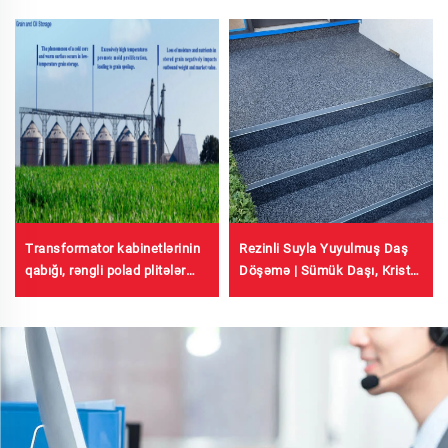
Rezinli Suyla Yuyulmuş Daş
Transformator kabinetlərinin
Döşəmə | Sümük Daşı, Kristal
qabığı, rəngli polad plitələr
Daş, Daş Xətmi Kommerciyal
fabrikinin binası, taxıl
və Yaşayış Sahələri üçün
saxlama tankı, neft saxlama
tankı üçün radiativ soyutma
boyaları