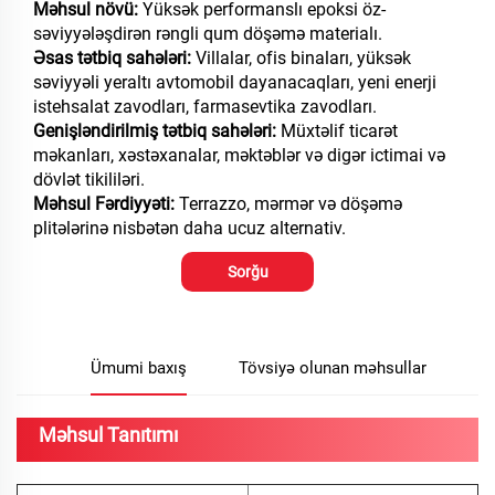
Məhsul növü:
Yüksək performanslı epoksi öz-
səviyyələşdirən rəngli qum döşəmə materialı.
Əsas tətbiq sahələri:
Villalar, ofis binaları, yüksək
səviyyəli yeraltı avtomobil dayanacaqları, yeni enerji
istehsalat zavodları, farmasevtika zavodları.
Genişləndirilmiş tətbiq sahələri:
Müxtəlif ticarət
məkanları, xəstəxanalar, məktəblər və digər ictimai və
dövlət tikililəri.
Məhsul Fərdiyyəti:
Terrazzo, mərmər və döşəmə
plitələrinə nisbətən daha ucuz alternativ.
Sorğu
Ümumi baxış
Tövsiyə olunan məhsullar
Məhsul Tanıtımı