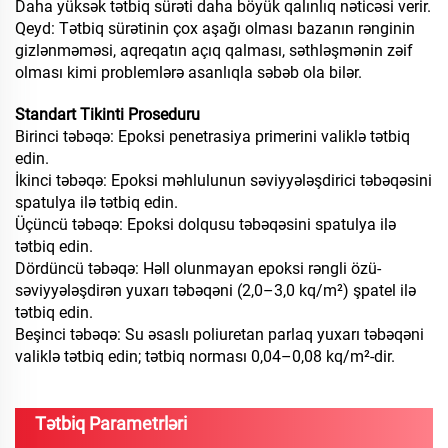
Daha yüksək tətbiq sürəti daha böyük qalınlıq nəticəsi verir.
Qeyd: Tətbiq sürətinin çox aşağı olması bazanın rənginin
gizlənməməsi, aqreqatın açıq qalması, səthləşmənin zəif
olması kimi problemlərə asanlıqla səbəb ola bilər.
Standart Tikinti Proseduru
Birinci təbəqə: Epoksi penetrasiya primerini valiklə tətbiq
edin.
İkinci təbəqə: Epoksi məhlulunun səviyyələşdirici təbəqəsini
spatulya ilə tətbiq edin.
Üçüncü təbəqə: Epoksi dolqusu təbəqəsini spatulya ilə
tətbiq edin.
Dördüncü təbəqə: Həll olunmayan epoksi rəngli özü-
səviyyələşdirən yuxarı təbəqəni (2,0–3,0 kq/m²) şpatel ilə
tətbiq edin.
Beşinci təbəqə: Su əsaslı poliuretan parlaq yuxarı təbəqəni
valiklə tətbiq edin; tətbiq norması 0,04–0,08 kq/m²-dir.
Tətbiq Parametrləri