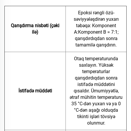
Epoksi rəngli özü-
səviyyələşdirən yuxarı
Qarışdırma nisbəti (çəki
təbəqə: Komponent
ilə)
A:Komponent B = 7:1;
qarışdırdıqdan sonra
tamamilə qarışdırın.
Otaq temperaturunda
saxlayın. Yüksək
temperaturlar
qarışdırdıqdan sonra
istifadə müddətini
İstifadə müddəti
qısaldır. Ümumiyyətlə,
ətraf mühitin temperaturu
35 °C-dən yuxarı və ya 0
°C-dən aşağı olduqda
tikinti işləri tövsiyə
olunmur.