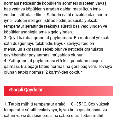
norması nəticəsində köpüklərin sönməsi nisbətən yavaş
baş verir və köpüklərin aradan qaldırılması üçün iynəli
valdan istifadə edilmir. Sahada səthi düzəldəndən sonra
iynəli valdan irəli-geri istifadə edin, xüsusilə yüksək
temperatur şəraitində reaksiya sürətli baş verdiyindən və
köpüklər asanlıqla əmələ gəldiyindən.
3. Qeyri-bərabər qranulat paylanması. Bu material yüksək
səth düzgünlüyü tələb edir. Böyük səviyyə fərqləri
məhsulun axmasına səbəb olur və nəticədə qranulatın
qeyri-bərabər paylanması müşahidə olunur.
4. Zəif qranulat paylanması effekti, qranulatın açıqda
qalması. Bu, aşağı tətbiq normasına görə baş verir. Tövsiyə
olunan tətbiq norması 2 kq/m²-dən çoxdur.
Əlaqəli Qaydalar
1. Tətbiq mühiti temperatur aralığı: 10–35 °C. Çox yüksək
temperatur sürətli reaksiyaya, iş vaxtının qısalmasına və
səthin yaxşı düzləşməməsinə səbəb olur. Tətbiq mühiti