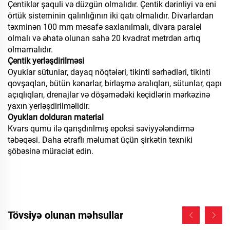
Çentiklər şaquli və düzgün olmalıdır. Çentik dərinliyi və eni
örtük sisteminin qalınlığının iki qatı olmalıdır. Divarlardan
təxminən 100 mm məsafə saxlanılmalı, divara paralel
olmalı və əhatə olunan sahə 20 kvadrat metrdən artıq
olmamalıdır.
Çentik yerləşdirilməsi
Oyuklar sütunlar, dayaq nöqtələri, tikinti sərhədləri, tikinti
qovşaqları, bütün kənarlar, birləşmə aralıqları, sütunlar, qapı
açıqlıqları, drenajlar və döşəmədəki keçidlərin mərkəzinə
yaxın yerləşdirilməlidir.
Oyukları dolduran material
Kvars qumu ilə qarışdırılmış epoksi səviyyələndirmə
təbəqəsi. Daha ətraflı məlumat üçün şirkətin texniki
şöbəsinə müraciət edin.
Tövsiyə olunan məhsullar