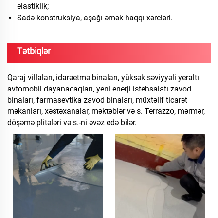
elastiklik;
Sadə konstruksiya, aşağı əmək haqqı xərcləri.
Tətbiqlər
Qaraj villaları, idarəetmə binaları, yüksək səviyyəli yeraltı
avtomobil dayanacaqları, yeni enerji istehsalatı zavod
binaları, farmasevtika zavod binaları, müxtəlif ticarət
məkanları, xəstəxanalar, məktəblər və s. Terrazzo, mərmər,
döşəmə plitələri və s.-ni əvəz edə bilər.