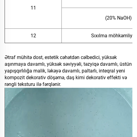
11
(20% NaOH)
12
Sıxılma möhkəmliyi,
Ətraf mühitə dost, estetik cəhətdən cəlbedici, yüksək
aşınmaya davamlı, yüksək səviyyəli, təzyiqə davamlı, üstün
yapışqırlılığa malik, ləkəyə davamlı, paltarlı, inteqral yeni
kompozit dekorativ döşəmə, daş kimi dekorativ effekti və
rəngli teksturu ilə fərqlənir.