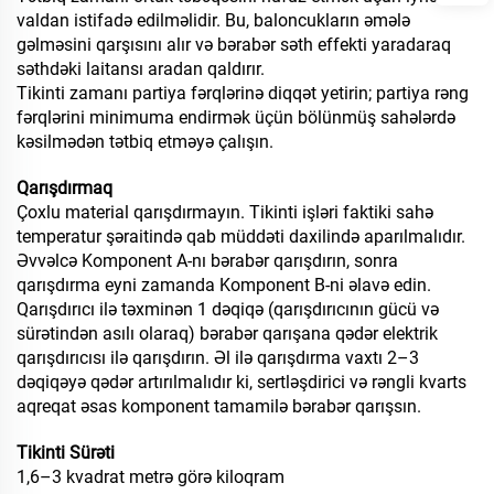
valdan istifadə edilməlidir. Bu, baloncukların əmələ
gəlməsini qarşısını alır və bərabər səth effekti yaradaraq
səthdəki laitansı aradan qaldırır.
Tikinti zamanı partiya fərqlərinə diqqət yetirin; partiya rəng
fərqlərini minimuma endirmək üçün bölünmüş sahələrdə
kəsilmədən tətbiq etməyə çalışın.
Qarışdırmaq
Çoxlu material qarışdırmayın. Tikinti işləri faktiki sahə
temperatur şəraitində qab müddəti daxilində aparılmalıdır.
Əvvəlcə Komponent A-nı bərabər qarışdırın, sonra
qarışdırma eyni zamanda Komponent B-ni əlavə edin.
Qarışdırıcı ilə təxminən 1 dəqiqə (qarışdırıcının gücü və
sürətindən asılı olaraq) bərabər qarışana qədər elektrik
qarışdırıcısı ilə qarışdırın. Əl ilə qarışdırma vaxtı 2–3
dəqiqəyə qədər artırılmalıdır ki, sertləşdirici və rəngli kvarts
aqreqat əsas komponent tamamilə bərabər qarışsın.
Tikinti Sürəti
1,6–3 kvadrat metrə görə kiloqram