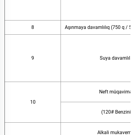
8
Aşınmaya davamlılıq (750 q / 500
9
Suya davamlılıq
Neft müqaviməti
10
(120# Benzini)
Alkali mukavemet