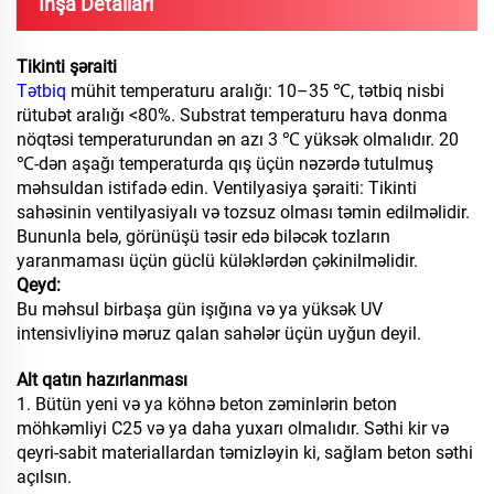
İnşa Detalları
Tikinti şəraiti
Tətbiq
mühit temperaturu aralığı: 10–35 ℃, tətbiq nisbi
rütubət aralığı <80%. Substrat temperaturu hava donma
nöqtəsi temperaturundan ən azı 3 ℃ yüksək olmalıdır. 20
℃-dən aşağı temperaturda qış üçün nəzərdə tutulmuş
məhsuldan istifadə edin. Ventilyasiya şəraiti: Tikinti
sahəsinin ventilyasiyalı və tozsuz olması təmin edilməlidir.
Bununla belə, görünüşü təsir edə biləcək tozların
yaranmaması üçün güclü küləklərdən çəkinilməlidir.
Qeyd:
Bu məhsul birbaşa gün işığına və ya yüksək UV
intensivliyinə məruz qalan sahələr üçün uyğun deyil.
Alt qatın hazırlanması
1. Bütün yeni və ya köhnə beton zəminlərin beton
möhkəmliyi C25 və ya daha yuxarı olmalıdır. Səthi kir və
qeyri-sabit materiallardan təmizləyin ki, sağlam beton səthi
açılsın.