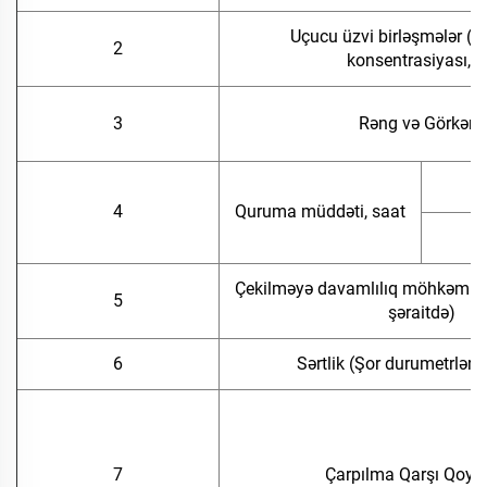
Uçucu üzvi birləşmələr (U
2
konsentrasiyası, q
3
Rəng və Görkəm
4
Quruma müddəti, saat
Çekilməyə davamlılıq möhkəmliyi
5
şəraitdə)
6
Sərtlik (Şor durumetrləri
7
Çarpılma Qarşı Qoyu