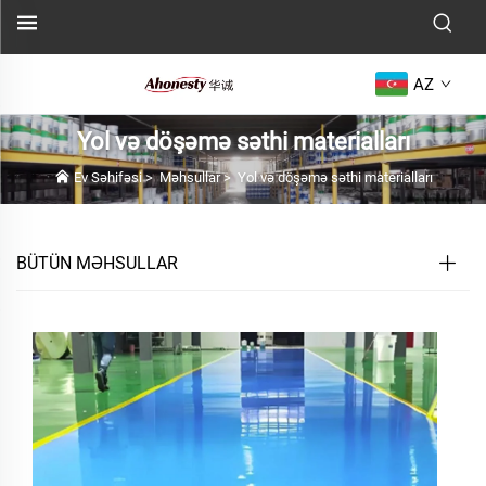
AZ
Yol və döşəmə səthi materialları
Ev Səhifəsi
>
Məhsullar
>
Yol və döşəmə səthi materialları
BÜTÜN MƏHSULLAR