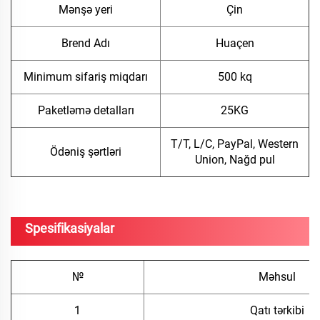
Mənşə yeri
Çin
Brend Adı
Huaçen
Minimum sifariş miqdarı
500 kq
Paketləmə detalları
25KG
T/T, L/C, PayPal, Western
Ödəniş şərtləri
Union, Nağd pul
Spesifikasiyalar
№
Məhsul
1
Qatı tərkibi