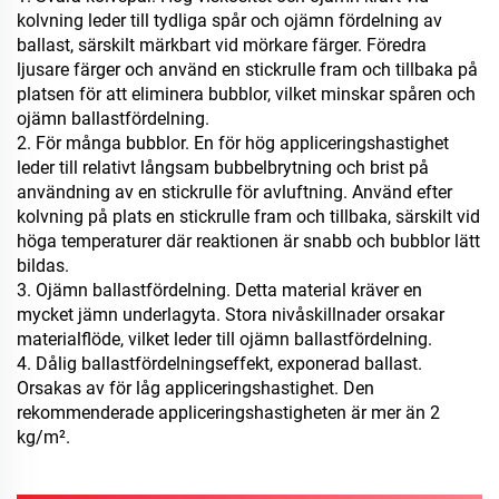
kolvning leder till tydliga spår och ojämn fördelning av
ballast, särskilt märkbart vid mörkare färger. Föredra
ljusare färger och använd en stickrulle fram och tillbaka på
platsen för att eliminera bubblor, vilket minskar spåren och
ojämn ballastfördelning.
2. För många bubblor. En för hög appliceringshastighet
leder till relativt långsam bubbelbrytning och brist på
användning av en stickrulle för avluftning. Använd efter
kolvning på plats en stickrulle fram och tillbaka, särskilt vid
höga temperaturer där reaktionen är snabb och bubblor lätt
bildas.
3. Ojämn ballastfördelning. Detta material kräver en
mycket jämn underlagyta. Stora nivåskillnader orsakar
materialflöde, vilket leder till ojämn ballastfördelning.
4. Dålig ballastfördelningseffekt, exponerad ballast.
Orsakas av för låg appliceringshastighet. Den
rekommenderade appliceringshastigheten är mer än 2
kg/m².