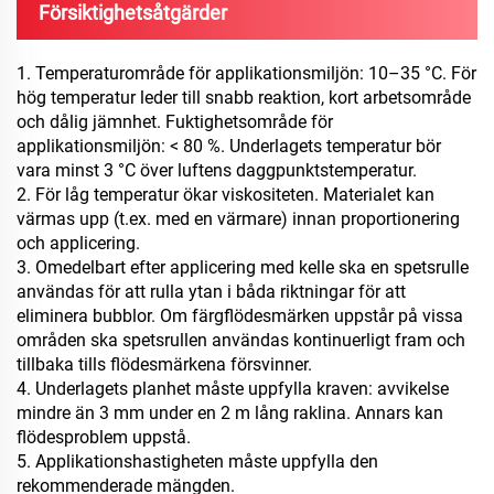
Försiktighetsåtgärder
1. Temperaturområde för applikationsmiljön: 10–35 °C. För
hög temperatur leder till snabb reaktion, kort arbetsområde
och dålig jämnhet. Fuktighetsområde för
applikationsmiljön: < 80 %. Underlagets temperatur bör
vara minst 3 °C över luftens daggpunktstemperatur.
2. För låg temperatur ökar viskositeten. Materialet kan
värmas upp (t.ex. med en värmare) innan proportionering
och applicering.
3. Omedelbart efter applicering med kelle ska en spetsrulle
användas för att rulla ytan i båda riktningar för att
eliminera bubblor. Om färgflödesmärken uppstår på vissa
områden ska spetsrullen användas kontinuerligt fram och
tillbaka tills flödesmärkena försvinner.
4. Underlagets planhet måste uppfylla kraven: avvikelse
mindre än 3 mm under en 2 m lång raklina. Annars kan
flödesproblem uppstå.
5. Applikationshastigheten måste uppfylla den
rekommenderade mängden.