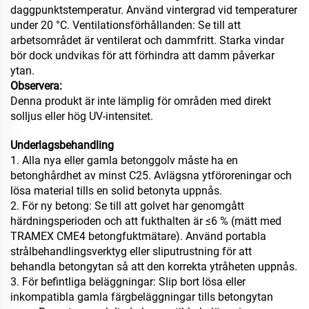
daggpunktstemperatur. Använd vintergrad vid temperaturer
under 20 °C. Ventilationsförhållanden: Se till att
arbetsområdet är ventilerat och dammfritt. Starka vindar
bör dock undvikas för att förhindra att damm påverkar
ytan.
Observera:
Denna produkt är inte lämplig för områden med direkt
solljus eller hög UV-intensitet.
Underlagsbehandling
1. Alla nya eller gamla betonggolv måste ha en
betonghårdhet av minst C25. Avlägsna ytföroreningar och
lösa material tills en solid betonyta uppnås.
2. För ny betong: Se till att golvet har genomgått
härdningsperioden och att fukthalten är ≤6 % (mätt med
TRAMEX CME4 betongfuktmätare). Använd portabla
strålbehandlingsverktyg eller sliputrustning för att
behandla betongytan så att den korrekta ytråheten uppnås.
3. För befintliga beläggningar: Slip bort lösa eller
inkompatibla gamla färgbeläggningar tills betongytan