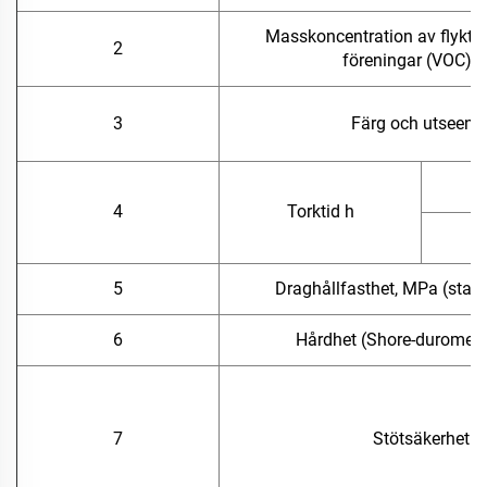
Masskoncentration av flykti
2
föreningar (VOC), g
3
Färg och utseend
4
Torktid h
5
Draghållfasthet, MPa (stand
6
Hårdhet (Shore-durometer
7
Stötsäkerhet