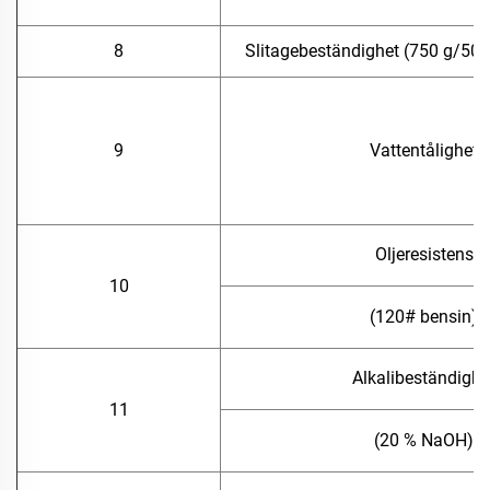
8
Slitagebeständighet (750 g/500 
9
Vattentålighet
Oljeresistens
10
(120# bensin)
Alkalibeständighe
11
(20 % NaOH)