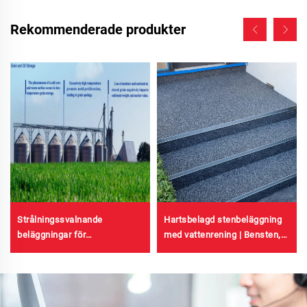
Rekommenderade produkter
Hartsbelagd stenbeläggning
Strålningssvalnande
med vattenrening | Bensten,
beläggningar för
kristallsten, stenmatta för
transformatorhus, färgade
kommersiella och
stålplåt-fabriksbyggnader,
bostadsområden
kornlagringsbehållare och
oljelagringsbehållare