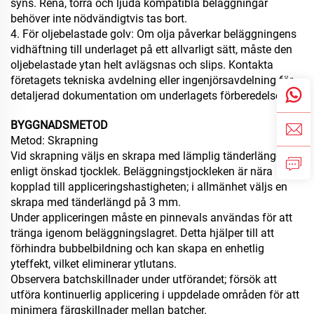
syns. Rena, torra och ljuda kompatibla beläggningar
behöver inte nödvändigtvis tas bort.
4. För oljebelastade golv: Om olja påverkar beläggningens
vidhäftning till underlaget på ett allvarligt sätt, måste den
oljebelastade ytan helt avlägsnas och slips. Kontakta
företagets tekniska avdelning eller ingenjörsavdelning för
detaljerad dokumentation om underlagets förberedelse.
BYGGNADSMETOD
Metod: Skrapning
Vid skrapning väljs en skrapa med lämplig tänderlängd
enligt önskad tjocklek. Beläggningstjockleken är nära
kopplad till appliceringshastigheten; i allmänhet väljs en
skrapa med tänderlängd på 3 mm.
Under appliceringen måste en pinnevals användas för att
tränga igenom beläggningslagret. Detta hjälper till att
förhindra bubbelbildning och kan skapa en enhetlig
yteffekt, vilket eliminerar ytlutans.
Observera batchskillnader under utförandet; försök att
utföra kontinuerlig applicering i uppdelade områden för att
minimera färgskillnader mellan batcher.