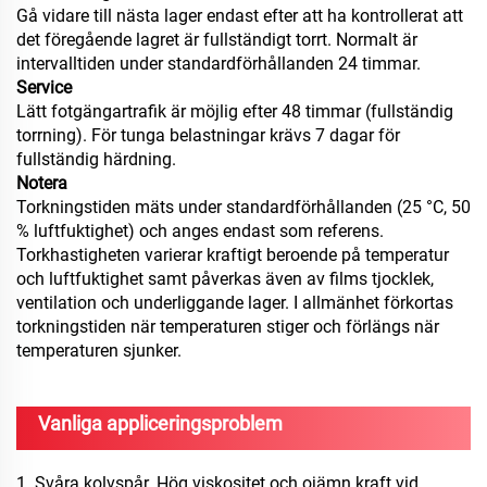
Gå vidare till nästa lager endast efter att ha kontrollerat att
det föregående lagret är fullständigt torrt. Normalt är
intervalltiden under standardförhållanden 24 timmar.
Service
Lätt fotgängartrafik är möjlig efter 48 timmar (fullständig
torrning). För tunga belastningar krävs 7 dagar för
fullständig härdning.
Notera
Torkningstiden mäts under standardförhållanden (25 °C, 50
% luftfuktighet) och anges endast som referens.
Torkhastigheten varierar kraftigt beroende på temperatur
och luftfuktighet samt påverkas även av films tjocklek,
ventilation och underliggande lager. I allmänhet förkortas
torkningstiden när temperaturen stiger och förlängs när
temperaturen sjunker.
Vanliga appliceringsproblem
1. Svåra kolvspår. Hög viskositet och ojämn kraft vid