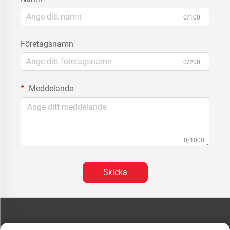
0/100
Företagsnamn
0/200
Meddelande
0/1000
Skicka
KONTAKTA OSS