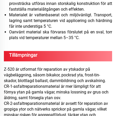
provsträcka utföras innan storskalig konstruktion för att
fastställa materialåtgången och effekten.
Materialet är vattenbaserat och miljövänligt. Transport,
lagring samt temperaturen vid applicering och härdning
får inte understiga 5 °C.
Oanvänt material ska förvaras förslutet på en sval, torr
plats vid temperaturer mellan 5–35 °C.
Tillämpningar
Z-520 är utformat för reparation av ytskador på
vägbeläggning, såsom bikakor, pockrad yta, frost-tin-
skador, blottlagd ballast, dammbildning och avskalning.
CR-1-asfaltreparationsmaterial är mer lämpligt för att
förnya ytan på gamla vägar, minska lossning av grus och
åldring, samt försegla ytan osv.
CR-2-asfaltreparationsmaterial är avsett för reparation av
gropiga ytor och nätverks sprickor på gamla vägar, vilket
minskar risken för aggregatförlust, täcker ytan och