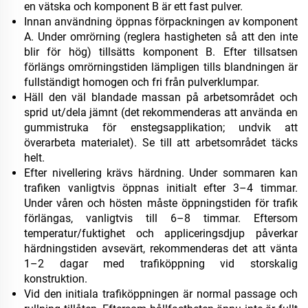
en vätska och komponent B är ett fast pulver.
Innan användning öppnas förpackningen av komponent
A. Under omrörning (reglera hastigheten så att den inte
blir för hög) tillsätts komponent B. Efter tillsatsen
förlängs omrörningstiden lämpligen tills blandningen är
fullständigt homogen och fri från pulverklumpar.
Häll den väl blandade massan på arbetsområdet och
sprid ut/dela jämnt (det rekommenderas att använda en
gummistruka för enstegsapplikation; undvik att
överarbeta materialet). Se till att arbetsområdet täcks
helt.
Efter nivellering krävs härdning. Under sommaren kan
trafiken vanligtvis öppnas initialt efter 3–4 timmar.
Under våren och hösten måste öppningstiden för trafik
förlängas, vanligtvis till 6–8 timmar. Eftersom
temperatur/fuktighet och appliceringsdjup påverkar
härdningstiden avsevärt, rekommenderas det att vänta
1–2 dagar med trafiköppning vid storskalig
konstruktion.
Vid den initiala trafiköppningen är normal passage och