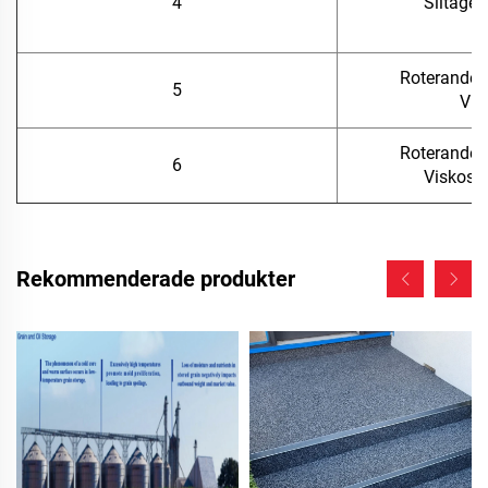
4
Slitage 
Roterande 
5
Vis
Roterande 
6
Viskosit
Rekommenderade produkter