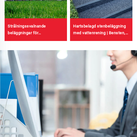
Hartsbelagd stenbeläggning
Strålningssvalnande
med vattenrening | Bensten,
beläggningar för
kristallsten, stenmatta för
transformatorhus, färgade
kommersiella och
stålplåt-fabriksbyggnader,
bostadsområden
kornlagringsbehållare och
oljelagringsbehållare