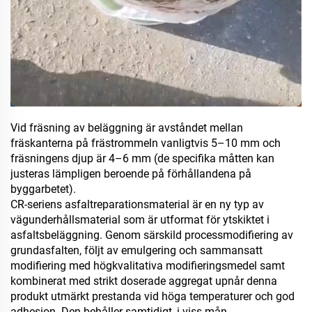
Vid fräsning av beläggning är avståndet mellan
fräskanterna på frästrommeln vanligtvis 5–10 mm och
fräsningens djup är 4–6 mm (de specifika måtten kan
justeras lämpligen beroende på förhållandena på
byggarbetet).
CR-seriens asfaltreparationsmaterial är en ny typ av
vägunderhållsmaterial som är utformat för ytskiktet i
asfaltsbeläggning. Genom särskild processmodifiering av
grundasfalten, följt av emulgering och sammansatt
modifiering med högkvalitativa modifieringsmedel samt
kombinerat med strikt doserade aggregat upnår denna
produkt utmärkt prestanda vid höga temperaturer och god
adhesion. Den behåller samtidigt, i viss mån,