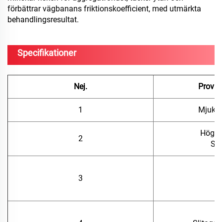
förbättrar vägbanans friktionskoefficient, med utmärkta
behandlingsresultat.
Specifikationer
Nej.
Provni
1
Mjukn
Högte
2
Sta
3
Ti