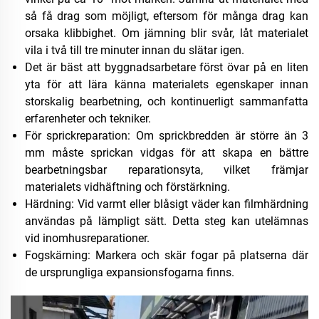
så få drag som möjligt, eftersom för många drag kan
orsaka klibbighet. Om jämning blir svår, låt materialet
vila i två till tre minuter innan du slätar igen.
Det är bäst att byggnadsarbetare först övar på en liten
yta för att lära känna materialets egenskaper innan
storskalig bearbetning, och kontinuerligt sammanfatta
erfarenheter och tekniker.
För sprickreparation: Om sprickbredden är större än 3
mm måste sprickan vidgas för att skapa en bättre
bearbetningsbar reparationsyta, vilket främjar
materialets vidhäftning och förstärkning.
Härdning: Vid varmt eller blåsigt väder kan filmhärdning
användas på lämpligt sätt. Detta steg kan utelämnas
vid inomhusreparationer.
Fogskärning: Markera och skär fogar på platserna där
de ursprungliga expansionsfogarna finns.