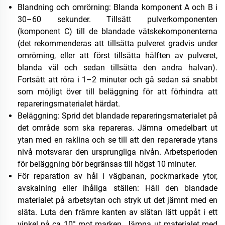
Blandning och omrörning: Blanda komponent A och B i
30–60 sekunder. Tillsätt pulverkomponenten
(komponent C) till de blandade vätskekomponenterna
(det rekommenderas att tillsätta pulveret gradvis under
omrörning, eller att först tillsätta hälften av pulveret,
blanda väl och sedan tillsätta den andra halvan).
Fortsätt att röra i 1–2 minuter och gå sedan så snabbt
som möjligt över till beläggning för att förhindra att
repareringsmaterialet härdat.
Beläggning: Sprid det blandade repareringsmaterialet på
det område som ska repareras. Jämna omedelbart ut
ytan med en raklina och se till att den reparerade ytans
nivå motsvarar den ursprungliga nivån. Arbetsperioden
för beläggning bör begränsas till högst 10 minuter.
För reparation av hål i vägbanan, pockmarkade ytor,
avskalning eller ihåliga ställen: Häll den blandade
materialet på arbetsytan och stryk ut det jämnt med en
släta. Luta den främre kanten av slätan lätt uppåt i ett
vinkel på ca 10° mot marken. Jämna ut materialet med