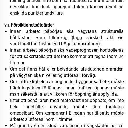
rullning tillåten. Eftersom hållfastheten ännu inte är fullt
utvecklad bör dock upprepad friktion koncentrerad på
enskilda punkter undvikas.
ⅶ. Försiktighetsåtgärder
Innan arbetet påbörjas ska vägytans strukturella
hållfasthet vara tillräcklig (lägg särskild vikt vid
strukturell hållfasthet vid höga temperaturer).
Innan arbetet påbörjas ska väderprognosen kontrolleras
för att säkerställa att det inte kommer att regna inom 24
timmar.
Om det finns hål eller betydande utskjutande områden
på vägytan ska nivellering utföras i förväg.
Om luftfuktigheten är hög under byggnadsarbetet måste
härdningstiden förlängas. Innan trafiken öppnas måste
man säkerställa att villkoren för öppning är uppfyllda.
Efter att behållaren med materialet har öppnats, om inte
hela innehållet används, måste den förslutas
omedelbart. Om komponent B redan har tillsatts måste
arbetet slutföras inom 1 timme.
På grund av den stora variationen i vägskador bör en