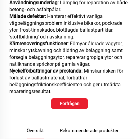
Användningsunderlag:
Lämplig för reparation av både
betong- och asfaltpålar.
Målade defekter:
Hanterar effektivt vanliga
vägbeläggningsproblem inklusive bikakor,
pockrade
ytor, frost-tinnskador, blottlagda ballastpartiklar,
'stoftbildning' och avskalning.
Kärnrenoveringsfunktioner:
Förnyar åldrade vägytor,
minskar ytskavning och åldring av beläggning samt
försegla beläggningsytor,
reparerar gropiga ytor och
nätliknande sprickor på gamla vägar.
Nyckelförbättringar av prestanda:
Minskar risken för
förlust av ballastmaterial, förbättrar
beläggningsfriktionskoefficienten och ger utmärkta
repareringsresultat.
Förfrågan
Översikt
Rekommenderade produkter