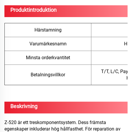
Produktintroduktion
Härstamning
Varumärkesnamn
Hua
Minsta orderkvantitet
5
T/T, L/C, PayP
Betalningsvillkor
Ko
Beskrivning
Z-520 är ett treskomponentsystem. Dess främsta
egenskaper inkluderar hög hållfasthet. För reparation av